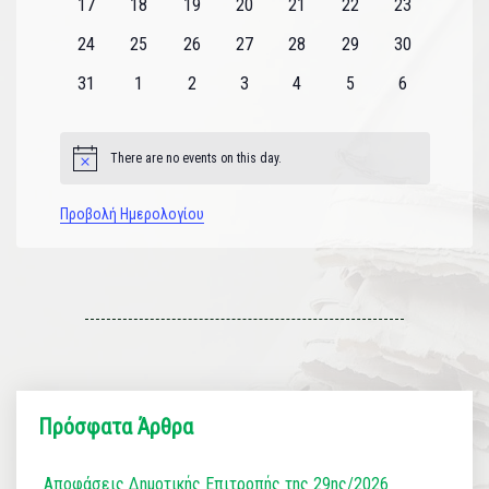
0
0
0
0
0
0
0
17
18
19
20
21
22
23
εκδηλώσεις
εκδηλώσεις
εκδηλώσεις
εκδηλώσεις
εκδηλώσεις
εκδηλώσεις
εκδηλώσεις
0
0
0
0
0
0
0
24
25
26
27
28
29
30
εκδηλώσεις
εκδηλώσεις
εκδηλώσεις
εκδηλώσεις
εκδηλώσεις
εκδηλώσεις
εκδηλώσεις
0
0
0
0
0
0
0
31
1
2
3
4
5
6
εκδηλώσεις
εκδηλώσεις
εκδηλώσεις
εκδηλώσεις
εκδηλώσεις
εκδηλώσεις
εκδηλώσεις
There are no events on this day.
Notice
Προβολή Ημερολογίου
Πρόσφατα Άρθρα
Αποφάσεις Δημοτικής Επιτροπής της 29ης/2026