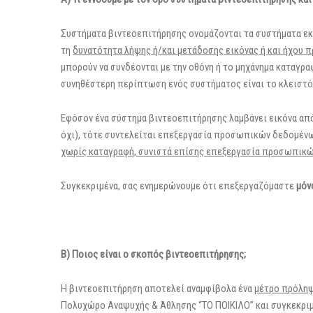
Συστήματα βιντεοεπιτήρησης ονομάζονται τα συστήματα εκ
τη
δυνατότητα λήψης ή/και μετάδοσης εικόνας ή και ήχου 
μπορούν να συνδέονται με την οθόνη ή το μηχάνημα καταγρα
συνηθέστερη περίπτωση ενός συστήματος είναι το κλειστ
Εφόσον ένα σύστημα βιντεοεπιτήρησης λαμβάνει εικόνα από
όχι), τότε συντελείται επεξεργασία προσωπικών δεδομέν
χωρίς καταγραφή, συνιστά επίσης επεξεργασία προσωπικ
Συγκεκριμένα, σας ενημερώνουμε ότι επεξεργαζόμαστε
μόν
Β) Ποιος είναι ο σκοπός βιντεοεπιτήρησης;
Η βιντεοεπιτήρηση αποτελεί αναμφίβολα ένα
μέτρο πρόλη
Πολυχώρο Αναψυχής & Άθλησης “ΤΟ ΠΟΙΚΙΛΟ” και συγκεκριμ