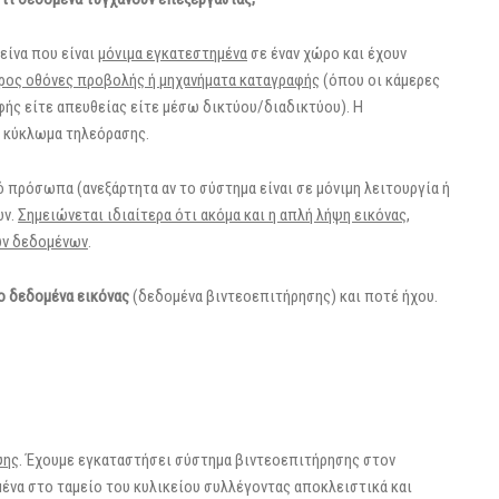
είνα που είναι
μόνιμα εγκατεστημένα
σε έναν χώρο και έχουν
προς οθόνες προβολής ή μηχανήματα καταγραφής
(όπου οι κάμερες
φής είτε απευθείας είτε μέσω δικτύου/διαδικτύου). Η
ό κύκλωμα τηλεόρασης.
 πρόσωπα (ανεξάρτητα αν το σύστημα είναι σε μόνιμη λειτουργία ή
ων.
Σημειώνεται ιδιαίτερα ότι ακόμα και η απλή λήψη εικόνας,
ών δεδομένων
.
ο δεδομένα εικόνας
(δεδομένα βιντεοεπιτήρησης) και ποτέ ήχου.
ψης
. Έχουμε εγκαταστήσει σύστημα βιντεοεπιτήρησης στον
ένα στο ταμείο του κυλικείου συλλέγοντας αποκλειστικά και