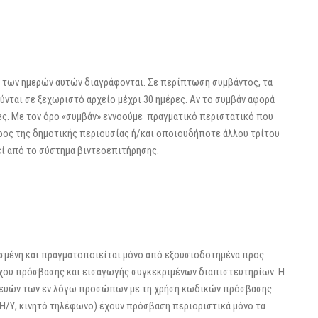
αν των ημερών αυτών διαγράφονται. Σε περίπτωση συμβάντος, τα
ύνται σε ξεχωριστό αρχείο μέχρι 30 ημέρες. Αν το συμβάν αφορά
ήνες. Με τον όρο «συμβάν» εννοούμε πραγματικό περιστατικό που
άρος της δημοτικής περιουσίας ή/και οποιουδήποτε άλλου τρίτου
εί από το σύστημα βιντεοεπιτήρησης.
σμένη και πραγματοποιείται μόνο από εξουσιοδοτημένα προς
χου πρόσβασης και εισαγωγής συγκεκριμένων διαπιστευτηρίων. Η
κευών των εν λόγω προσώπων με τη χρήση κωδικών πρόσβασης.
(Η/Υ, κινητό τηλέφωνο) έχουν πρόσβαση περιοριστικά μόνο τα