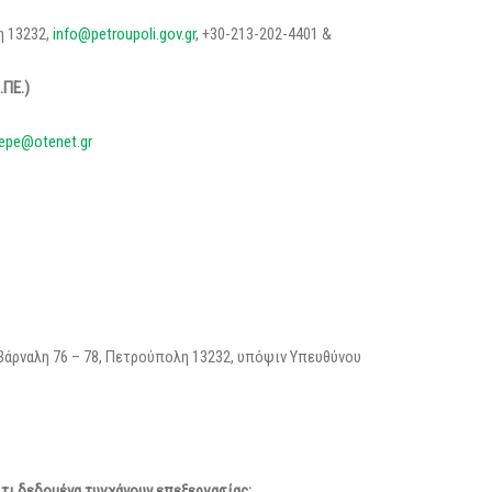
η 13232,
info@petroupoli.gov.gr
, +30-213-202-4401 &
ΠΕ.)
epe@otenet.gr
άρναλη 76 – 78, Πετρούπολη 13232, υπόψιν Υπευθύνου
 τι δεδομένα τυγχάνουν επεξεργασίας;