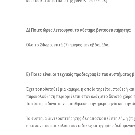
και του καταστατικού της (ΦΕΚ Β΄1502/2008).
Δ) Ποιες ώρες λειτουργεί το σύστημα βιντεοεπιτήρησης;
Όλο το 24ωρο, επτά (7) ημέρες την εβδομάδα.
Ε) Ποιες είναι οι τεχνικές προδιαγραφές του συστήματος 
Έχει τοποθετηθεί μία κάμερα, η οποία τηρείται σταθερή και
παρακολούθηση περιορίζεται στον ελάχιστο δυνατό χώρο 
Το σύστημα δύναται να αποθηκεύει την ημερομηνία και την 
Το σύστημα βιντεοεπιτήρησης δεν αποσκοπεί στη λήψη (π.χ.
εικόνων που αποκαλύπτουν ειδικές κατηγορίες δεδομένων