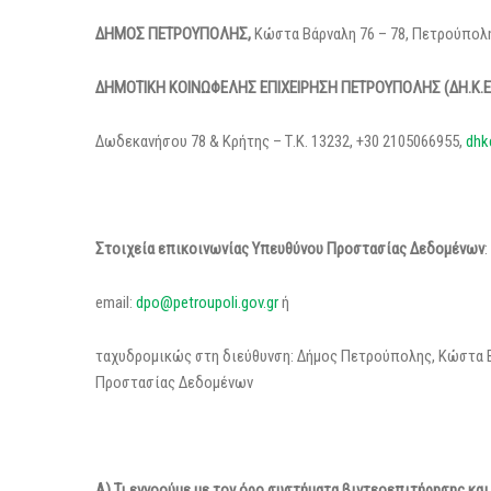
ΔΗΜΟΣ ΠΕΤΡΟΥΠΟΛΗΣ,
Κώστα Βάρναλη 76 – 78, Πετρούπολ
ΔΗΜΟΤΙΚΗ ΚΟΙΝΩΦΕΛΗΣ ΕΠΙΧΕΙΡΗΣΗ ΠΕΤΡΟΥΠΟΛΗΣ (ΔΗ.Κ.Ε.
Δωδεκανήσου 78 & Κρήτης – Τ.Κ. 13232, +30 2105066955,
dhk
Στοιχεία επικοινωνίας Υπευθύνου Προστασίας Δεδομένων
:
email:
dpo@petroupoli.gov.gr
ή
ταχυδρομικώς στη διεύθυνση: Δήμος Πετρούπολης, Κώστα Β
Προστασίας Δεδομένων
Α) Τι εννοούμε με τον όρο συστήματα βιντεοεπιτήρησης και