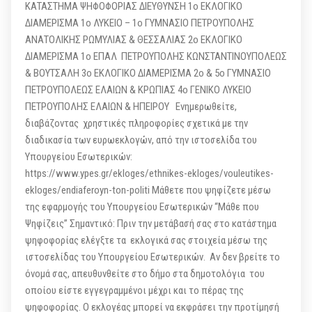
ΚΑΤΑΣΤΗΜΑ ΨΗΦΟΦΟΡΙΑΣ ΔΙΕΥΘΥΝΣΗ 1ο ΕΚΛΟΓΙΚΟ
ΔΙΑΜΕΡΙΣΜΑ 1ο ΛΥΚΕΙΟ – 1ο ΓΥΜΝΑΣΙΟ ΠΕΤΡΟΥΠΟΛΗΣ
ΑΝΑΤΟΛΙΚΗΣ ΡΩΜΥΛΙΑΣ & ΘΕΣΣΑΛΙΑΣ 2ο ΕΚΛΟΓΙΚΟ
ΔΙΑΜΕΡΙΣΜΑ 1ο ΕΠΑΛ ΠΕΤΡΟΥΠΟΛΗΣ ΚΩΝΣΤΑΝΤΙΝΟΥΠΟΛΕΩΣ
& ΒΟΥΤΣΑΛΗ 3ο ΕΚΛΟΓΙΚΟ ΔΙΑΜΕΡΙΣΜΑ 2o & 5ο ΓΥΜΝΑΣΙΟ
ΠΕΤΡΟΥΠΟΛΕΩΣ ΕΛΑΙΩΝ & ΚΡΩΠΙΑΣ 4ο ΓΕΝΙΚΟ ΛΥΚΕΙΟ
ΠΕΤΡΟΥΠΟΛΗΣ ΕΛΑΙΩΝ & ΗΠΕΙΡΟΥ Ενημερωθείτε,
διαβάζοντας χρηστικές πληροφορίες σχετικά με την
διαδικασία των ευρωεκλογών, από την ιστοσελίδα του
Υπουργείου Εσωτερικών:
https://www.ypes.gr/ekloges/ethnikes-ekloges/vouleutikes-
ekloges/endiaferoyn-ton-politi Μάθετε που ψηφίζετε μέσω
της εφαρμογής του Υπουργείου Εσωτερικών “Μάθε που
Ψηφίζεις” Σημαντικό: Πριν την μετάβασή σας στο κατάστημα
ψηφοφορίας ελέγξτε τα εκλογικά σας στοιχεία μέσω της
ιστοσελίδας του Υπουργείου Εσωτερικών. Αν δεν βρείτε το
όνομά σας, απευθυνθείτε στο δήμο στα δημοτολόγια του
οποίου είστε εγγεγραμμένοι μέχρι και το πέρας της
ψηφοφορίας. Ο εκλογέας μπορεί να εκφράσει την προτίμησή