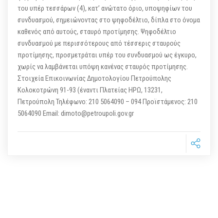
του υπέρ τεσσάρων (4), κατ’ ανώτατο όριο, υποψηφίων του
συνδυασμού, σημειώνοντας στο ψηφοδέλτιο, δίπλα στο όνομα
καθενός από αυτούς, σταυρό προτίμησης. Ψηφοδέλτιο
συνδυασμού με περισσότερους από τέσσερις σταυρούς
προτίμησης, προσμετράται υπέρ του συνδυασμού ως έγκυρο,
χωρίς να λαμβάνεται υπόψη κανένας σταυρός προτίμησης.
Στοιχεία Επικοινωνίας Δημοτολογίου Πετρούπολης
Κολοκοτρώνη 91-93 (έναντι Πλατείας ΗΡΩ, 13231,
Πετρούπολη Τηλέφωνο: 210 5064090 – 094 Προϊστάμενος: 210
5064090 Email: dimoto@petroupoli.gov.gr