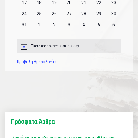
0
0
0
0
0
0
0
17
18
19
20
21
22
23
εκδηλώσεις
εκδηλώσεις
εκδηλώσεις
εκδηλώσεις
εκδηλώσεις
εκδηλώσεις
εκδηλώσεις
0
0
0
0
0
0
0
24
25
26
27
28
29
30
εκδηλώσεις
εκδηλώσεις
εκδηλώσεις
εκδηλώσεις
εκδηλώσεις
εκδηλώσεις
εκδηλώσεις
0
0
0
0
0
0
0
31
1
2
3
4
5
6
εκδηλώσεις
εκδηλώσεις
εκδηλώσεις
εκδηλώσεις
εκδηλώσεις
εκδηλώσεις
εκδηλώσεις
There are no events on this day.
Notice
Προβολή Ημερολογίου
Πρόσφατα Άρθρα
Συντήρηση και εξωραϊσμός σχολικών και αθλητικών