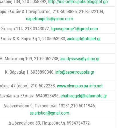
κλέους 134, 210 5058892,
http://iris-petroupolis.blogspot.gr/
ρμα Ελαιών & Πανοράματος, 210-5058886, 210-5022104,
oapetroupolis@yahoo.com
Σκουφά 114, 213 0143072,
lignosgeorge1@gmail.com
Ελαιών & Κ. Βάρναλη 1, 2105063930,
aiolospt@otenet.gr
Μ. Μπότσαρη 109, 210-5062738,
asodysseas@yahoo.gr
Κ. Βάρναλη 1, 6938890340,
info@aepetroupolis.gr
ράκης 47 (έδρα), 210-5022233,
www.olympios.pa-info.net
άρναλη και Ελαιών, 6940828496,
ehatjiaggeli@hellinmoto.gr
Δωδεκανήσου 9, Πετρούπολη 13231,210 5011946,
as.aristion@gmail.com
Δωδεκανήσου 83, Πετρούπολη, 6934734372,