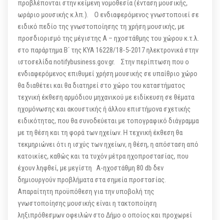
προβλέπονται στην κείμενη νομοθεσία (ένταση μουσικής,
ωράριο μουσικής κ.λπ.). Ο ενδιαφερόμενος γνωστοποιεί σε
ειδικό πεδίο της γνωστοποίησης τη χρήση μουσικής, με
προσδιορισμό της μέγιστης Α – ηχοστάθμης του χώρου κ.τ.λ.
στο παράρτημα Β΄ της ΚΥΑ 16228/18-5-2017 ηλεκτρονικά στην
ιστοσελίδα notifybusiness.gov.gr. Στην περίπτωση που ο
ενδιαφερόμενος επιθυμεί χρήση μουσικής σε υπαίθριο χώρο
θα διαθέτει και θα διατηρεί στο χώρο του καταστήματος
τεχνική έκθεση αρμόδιου μηχανικού με ειδίκευση σε θέματα
ηχομόνωσης και ακουστικής ή άλλου επιστήμονα σχετικής
ειδικότητας, που θα συνοδεύεται με τοπογραφικό διάγραμμα
με τη θέση και τη φορά των ηχείων. Η τεχνική έκθεση θα
τεκμηριώνει ότι η ισχύς των ηχείων, η θέση, η απόσταση από
κατοικίες, καθώς και τα τυχόν μέτρα ηχοπροστασίας, που
έχουν ληφθεί, με μεγίστη Α-ηχοστάθμη 80 db δεν
δημιουργούν προβλήματα στα σημεία προστασίας.
Απαραίτητη προϋπόθεση για την υποβολή της
γνωστοποίησης μουσικής είναι η τακτοποίηση
ληξιπρόθεσμων οφειλών στο Δήμο ο οποίος και προχωρεί