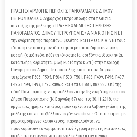
ΠΡΑΞΗ ΕΦΑΡΜΟΓΗΣ ΠΕΡΙΟΧΗΣ ΠΑΝΟΡΑΜΑΤΟΣ ΔΗΜΟΥ
ΠΕΤΡΟΥΠΟΛΗΣ Ο Δήμαρχος Πετρούπολης στα πλαίσια
σύνταξης της μελέτης: «ΠΡΑΞΗ ΕΦΑΡΜΟΓΗΣ ΠΕΡΙΟΧΗΣ
ΠΑΝΟΡΑΜΑΤΟΣ ΔΗΜΟΥ ΠΕΤΡΟΥΠΟΛΗΣ» Α Ν Α Κ Ο Ι Ν Ω Ν Ε Ι
την ανάρτηση της παραπάνω μελέτης και Π Ρ Ο Σ Κ Α Λ Ε Ι τους
ιδιοκτήτες που έχουν ιδιοκτησία με οποιαδήποτε νομική
μορφή (οικόπεδο, κάθετη ιδιοκτησία, οριζόντια ιδιοκτησία,
κατά πλήρη κυριότητα, ψιλή κυριότητα κ.λπ.) στην περιοχή
Πανόραμα του Δήμου Πετρούπολης και στα οικοδομικά
τετράγωνα Γ506, Γ505, Γ504, Γ503, Γ501, Γ498, Γ499, Γ496, Γ497,
Γ495, Γ494, Γ493, Γ492 καθώς και στα ΟΤ 881, 882 883 επί της
οδού Πανοράματος, να προσέλθουν στην Τεχνική Υπηρεσία του
Δήμου Πετρούπολης (Κ. Βάρναλη 67) ως τις 30.11.2018, τις
εργάσιμες ημέρες και ώρες προκειμένου να λάβουν γνώση της
μελέτης και να υποβάλλουν τυχόν ενστάσεις. Οι ιδιοκτήτες με
ρυμοτομούμενες κατασκευές, παρακαλούνται να
προσκομίσουν τα νομιμοποιητικά έγγραφα για τις κατασκευές
αυτές, προκειμένου να συμπεριληφθούν στον πίνακα