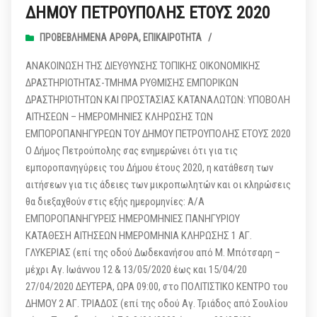
ΔΗΜΟΥ ΠΕΤΡΟΥΠΟΛΗΣ ΕΤΟΥΣ 2020
ΠΡΟΒΕΒΛΗΜΈΝΑ ΆΡΘΡΑ
,
ΕΠΙΚΑΙΡΌΤΗΤΑ
/
ΑΝΑΚΟΙΝΩΣΗ ΤΗΣ ΔΙΕΥΘΥΝΣΗΣ ΤΟΠΙΚΗΣ ΟΙΚΟΝΟΜΙΚΗΣ
ΔΡΑΣΤΗΡΙΟΤΗΤΑΣ-ΤΜΗΜΑ ΡΥΘΜΙΣΗΣ ΕΜΠΟΡΙΚΩΝ
ΔΡΑΣΤΗΡΙΟΤΗΤΩΝ ΚΑΙ ΠΡΟΣΤΑΣΙΑΣ ΚΑΤΑΝΑΛΩΤΩΝ: ΥΠΟΒΟΛΗ
ΑΙΤΗΣΕΩΝ – ΗΜΕΡΟΜΗΝΙΕΣ ΚΛΗΡΩΣΗΣ ΤΩΝ
ΕΜΠΟΡΟΠΑΝΗΓΥΡΕΩΝ ΤΟΥ ΔΗΜΟΥ ΠΕΤΡΟΥΠΟΛΗΣ ΕΤΟΥΣ 2020
Ο Δήμος Πετρούπολης σας ενημερώνει ότι για τις
εμποροπανηγύρεις του Δήμου έτους 2020, η κατάθεση των
αιτήσεων για τις άδειες των μικροπωλητών και οι κληρώσεις
θα διεξαχθούν στις εξής ημερομηνίες: Α/Α
ΕΜΠOΡΟΠΑΝΗΓΥΡΕΙΣ ΗΜΕΡΟΜΗΝΙΕΣ ΠΑΝΗΓΥΡΙΟΥ
ΚΑΤΑΘΕΣΗ ΑΙΤΗΣΕΩΝ ΗΜΕΡΟΜΗΝΙΑ ΚΛΗΡΩΣΗΣ 1 ΑΓ.
ΓΛΥΚΕΡΙΑΣ (επί της οδού Δωδεκανήσου από Μ. Μπότσαρη –
μέχρι Αγ. Ιωάννου 12 & 13/05/2020 έως και 15/04/20
27/04/2020 ΔΕΥΤΕΡΑ, ΩΡΑ 09:00, στο ΠΟΛΙΤΙΣΤΙΚΟ ΚΕΝΤΡΟ του
ΔΗΜΟΥ 2 ΑΓ. ΤΡΙΑΔΟΣ (επί της οδού Αγ. Τριάδος από Σουλίου