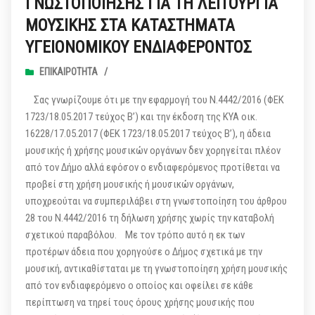
ΓΝΩΣΤΟΠΟΙΗΣΗΣ ΓΙΑ ΤΗ ΛΕΙΤΟΥΡΓΙΑ
ΜΟΥΣΙΚΗΣ ΣΤΑ ΚΑΤΑΣΤΗΜΑΤΑ
ΥΓΕΙΟΝΟΜΙΚΟΥ ΕΝΔΙΑΦΕΡΟΝΤΟΣ
ΕΠΙΚΑΙΡΌΤΗΤΑ
/
Σας γνωρίζουμε ότι με την εφαρμογή του Ν.4442/2016 (ΦΕΚ
1723/18.05.2017 τεύχος Β’) και την έκδοση της KYA οικ.
16228/17.05.2017 (ΦΕΚ 1723/18.05.2017 τεύχος Β’), η άδεια
μουσικής ή χρήσης μουσικών οργάνων δεν χορηγείται πλέον
από τον Δήμο αλλά εφόσον ο ενδιαφερόμενος προτίθεται να
προβεί στη χρήση μουσικής ή μουσικών οργάνων,
υποχρεούται να συμπεριλάβει στη γνωστοποίηση του άρθρου
28 του Ν.4442/2016 τη δήλωση χρήσης χωρίς την καταβολή
σχετικού παραβόλου. Με τον τρόπο αυτό η εκ των
προτέρων άδεια που χορηγούσε ο Δήμος σχετικά με την
μουσική, αντικαθίσταται με τη γνωστοποίηση χρήση μουσικής
από τον ενδιαφερόμενο ο οποίος και οφείλει σε κάθε
περίπτωση να τηρεί τους όρους χρήσης μουσικής που