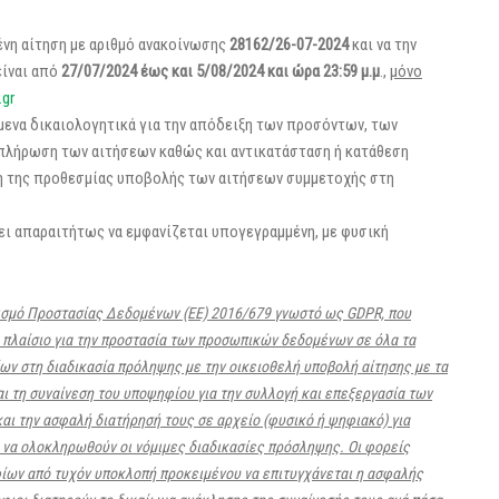
ένη αίτηση με αριθμό ανακοίνωσης
28162/26-07-2024
και να την
είναι από
27/07/2024 έως και 5/08/2024 και ώρα 23:59 μ.μ
.,
μόνο
.gr
μενα δικαιολογητικά για την απόδειξη των προσόντων, των
μπλήρωση των αιτήσεων καθώς και αντικατάσταση ή κατάθεση
ξη της προθεσμίας υποβολής των αιτήσεων συμμετοχής στη
ει απαραιτήτως να εμφανίζεται υπογεγραμμένη, με φυσική
νισμό Προστασίας Δεδομένων (ΕΕ) 2016/679 γνωστό ως GDPR, που
 πλαίσιο για την προστασία των προσωπικών δεδομένων σε όλα τα
ίων στη διαδικασία πρόληψης με την οικειοθελή υποβολή αίτησης με τα
ι τη συναίνεση του υποψηφίου για την συλλογή και επεξεργασία των
ι την ασφαλή διατήρησή τους σε αρχείο (φυσικό ή ψηφιακό) για
υ να ολοκληρωθούν οι νόμιμες διαδικασίες πρόσληψης. Οι φορείς
ίων από τυχόν υποκλοπή προκειμένου να επιτυγχάνεται η ασφαλής