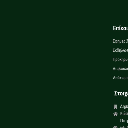
Επίκα
Εφημερί
Εκδηλώσ
Προκηρύ
Διαβουλ
Λεύκωμα
Στοιχεί
Δήμ
Κώσ
Πετ
info