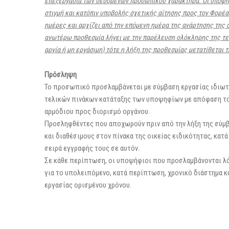
επεξεργασία των δεδομένων προσωπικού χαρακτήρα. Οι υποψήφ
στιγμή και κατόπιν υποβολής σχετικής αίτησης προς τον Φορέα
ημέρες και αρχίζει από την επόμενη ημέρα της ανάρτησης τη
ανωτέρω προθεσμία λήγει με την παρέλευση ολόκληρης της τελε
αργία ή μη εργάσιμη) τότε η λήξη της
προθεσμίας μετατίθεται τ
Πρόσληψη
Το προσωπικό προσλαμβάνεται με σύμβαση εργασίας ιδιωτι
τελικών πινάκων κατάταξης των υποψηφίων με απόφαση τ
αρμόδιου προς διορισμό οργάνου.
Προσληφθέντες που αποχωρούν πριν από την λήξη της σύμβ
και διαθέσιμους στον πίνακα της οικείας ειδικότητας, κατά
σειρά εγγραφής τους σε αυτόν.
Σε κάθε περίπτωση, οι υποψήφιοι που προσλαμβάνονται 
για το υπολειπόμενο, κατά περίπτωση, χρονικό διάστημα 
εργασίας ορισμένου χρόνου.