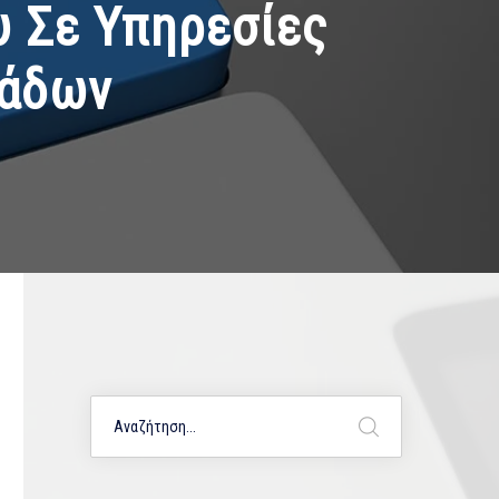
υ Σε Υπηρεσίες
νάδων