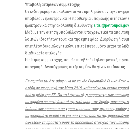
Υποβολή αιτήσεων συμμετοχής
Οι ενδιαφερόμενοι καλούνται να συμπληρώσουν την συνημμ
υποβάλουν ηλεκτρονικά. Η προθεσμία υποβολής αιτήσεων 
ηλεκτρονικά στην ακόλουθη διεύθυνση:
aitisi@petroupoli.gov
Μαζί με την αίτηση υποβάλλονται υποχρεωτικά τα απαιτού
λοιπών ιδιοτήτων τους και της εμπειρίας. Διόρθωση ή συ
επιπλέον δικαιολογητικών, επιτρέπεται μόνο μέχρι τη λή
διαδικασία επιλογής.
Η αίτηση συμμετοχής, που θα υποβληθεί ηλεκτρονικά, πρέπ
υπογραφή.
Ανυπόγραφες αιτήσεις δεν θα γίνονται δεκτές.
Επισημαίνεται ότι: σύμφωνα με το νέο Ευρωπαϊκό Γενικό Κανο
ετέθη σε εφαρμογή τον Μάιο 2018, καθιερώνεται ενιαίο
νομικό
κράτη μέλη της ΕΕ. Για το λόγο αυτό, η συμμετοχή των υποψηφ
συνημμένα σε αυτή δικαιολογητικά προς τον Φορέα, συνεπάγετα
δεδομένων προσωπικού χαρακτήρα που τους αφορούν, καθώς κα
συγκεκριμένο σκοπό και για όσο χρόνο απαιτείται, προκειμένο
οφείλουν να προστατεύουν τα προσωπικά στοιχεία των υποψηφ