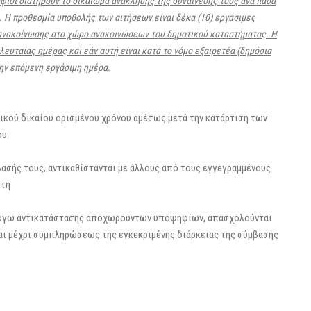
ιοι διατηρούν το δικαίωμα ανάκλησης της συναίνεσής τους ανά πάσα
.
Η προθεσμία υποβολής των αιτήσεων είναι δέκα (10) εργάσιμες
ς ανακοίνωσης στο χώρο ανακοινώσεων του δημοτικού
καταστήματος. Η
υταίας ημέρας και εάν αυτή είναι κατά το νόμο εξαιρετέα (δημόσια
ην επόμενη εργάσιμη ημέρα.
κού δικαίου ορισμένου χρόνου αμέσως μετά την κατάρτιση των
ου
ασής τους, αντικαθίστανται με άλλους από τους εγγεγραμμένους
 τη
λόγω αντικατάστασης αποχωρούντων υποψηφίων, απασχολούνται
και μέχρι συμπληρώσεως της εγκεκριμένης διάρκειας της σύμβασης