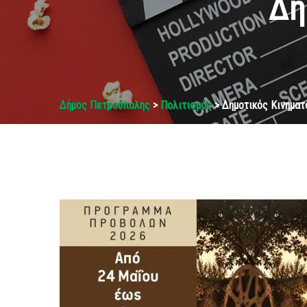
Δη
Δήμος Πετρούπολης
>
Πολιτισμός
> Δημοτικός Κινημα