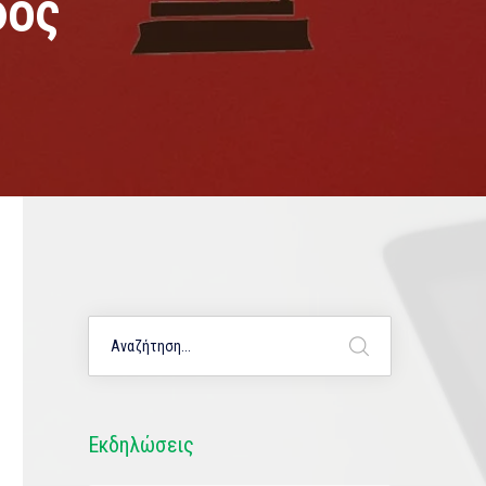
φος
Εκδηλώσεις