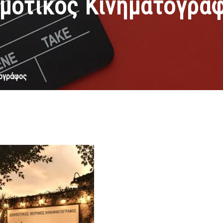
μοτικός Κινηματογρά
τογράφος