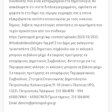
διεύθυνσης που είναι καταχωρημένα στα δημοτολόγια. Αν
ανακάλυψετε ότι είστε διπλοεγγεγραμμένος, οφείλετε να
ψηφίσετε στο δήμο της νόμιμης εγγραφής σας η οποία
εξακριβώνεται κατόπιν επικοινωνίας με τους οικείους
δήμους. Λάβετε περισσότερες απαντήσεις σε ερωτήματα που
τυχόν προκύπτουν από τον σύνδεσμο:
https://petroupoli.gov.gr/wp-content/uploads/2023/10/2023-
AftodioikitikesEkloges-faq.pdf Στον Δήμο μας εκλέγονται
τριανταπέντε (35) δημοτικοί σύμβουλοι και οι εκλογείς
μπορούν να βάλουν μέχρι 4 σταυρούς προτίμησης σε
υποψήφιους Δημοτικούς Συμβούλους. Αντίστοιχα για τις
Περιφερειακές εκλογές οι εκλογείς μπορούν να βάλουν μέχρι
3 σταυρούς προτίμησης σε υποψήφιους Περιφερειακούς
Συμβούλους. Στοιχεία Επικοινωνίας Δημοτολογίου
Πετρούπολης Κολοκοτρώνη 91-93 (έναντι Πλατείας ΗΡΩ,
13231, Πετρούπολη Τηλέφωνο: 210 5064090 – 094
6930074969 – 6930074970 Προϊστάμενος: 210 5064090
Email: dimoto@petroupoli.gov.gr