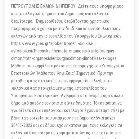
ΠΕΤΡΟΥΠΟΛΗΣ ΕΛΑΙΩΝ & ΗΠΕΙΡΟΥ Δείτε τους υποψηφίους
και τα εκλογικά τμήματα του Δήμου μας ανά εκλογικό
διαμέρισμα. Ενημερωθείτε, διαβάζοντας χρηστικές
πληροφορίες σχετικά με την διαδικασία των βουλευτικών
εκλογών από την ιστοσελίδα του Υπουργείου Εσωτερικών:
https://www.ypes.gr/apokentromeni-dioikisi-
aytodioikisi/thesmika-themata-organosis-kai-leitourgias-
dimon/thth-organosisleitourgiasdimon-dimotikes-ekloges
Μάθετε που ψηφίζετε μέσω της εφαρμογής του Υπουργείου
Εσωτερικών “Μάθε που Ψηφίζεις” Σημαντικό: Πριν την
μετάβασή σας στο κατάστημα ψηφοφορίας ελέγξτε τα
εκλογικά σας στοιχεία μέσω της ιστοσελίδας του
Υπουργείου Εσωτερικών. Αν βρήκατε το όνομά σας σε άλλο
δήμο από αυτόν στον οποίο είστε δημότης. Τότε πρέπει να
γνωρίζετε ότι οι εκλογικοί κατάλογοι έχουν καταρτισθεί με
βάση τα στοιχεία που υπάρχουν στα δημοτολόγια μέχρι
30/06/2023 και οι δήμοι έχουν κατανείμει τους εκλογείς σε
εκλογικά διαμερίσματα, χρησιμοποιώντας τα στοιχεία της