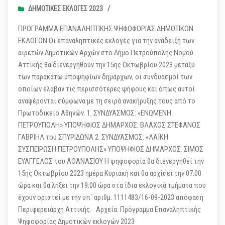
ΔΗΜΟΤΙΚΈΣ ΕΚΛΟΓΈΣ 2023
/
ΠΡΟΓΡΑΜΜΑ ΕΠΑΝΑΛΗΠΤΙΚΗΣ ΨΗΦΟΦΟΡΙΑΣ ΔΗΜΟΤΙΚΩΝ
ΕΚΛΟΓΩΝ Οι επαναληπτικές εκλογές για την ανάδειξη των
αιρετών Δημοτικών Αρχών στο Δήμο Πετρούπολης Νομού
Αττικής θα διενεργηθούν την 15ης Οκτωβρίου 2023 μεταξύ
των παρακάτω υποψηφίων δημάρχων, οι συνδυασμοί των
οποίων έλαβαν τις περισσότερες ψήφους και όπως αυτοί
αναφέρονται σύμφωνα με τη σειρά ανακήρυξης τους από το
Πρωτοδικείο Αθηνών. 1. ΣΥΝΔΥΑΣΜΟΣ: «ΕΝΩΜΕΝΗ
ΠΕΤΡΟΥΠΟΛΗ» ΥΠΟΨΗΦΙΟΣ ΔΗΜΑΡΧΟΣ: ΒΛΑΧΟΣ ΣΤΕΦΑΝΟΣ
ΓΑΒΡΙΗΛ του ΣΠΥΡΙΔΩΝΑ 2. ΣΥΝΔΥΑΣΜΟΣ: «ΛΑΪΚΗ
ΣΥΣΠΕΙΡΩΣΗ ΠΕΤΡΟΥΠΟΛΗΣ» ΥΠΟΨΗΦΙΟΣ ΔΗΜΑΡΧΟΣ: ΣΙΜΟΣ
ΕΥΑΓΓΕΛΟΣ του ΑΘΑΝΑΣΙΟΥ Η ψηφοφορία θα διενεργηθεί την
15ης Οκτωβρίου 2023 ημέρα Κυριακή και θα αρχίσει την 07:00
ώρα και θα λήξει την 19:00 ώρα στα ίδια εκλογικά τμήματα που
έχουν οριστεί με την υπ΄ αριθμ. 1111483/16-09-2023 απόφαση
Περιφερειάρχη Αττικής. Αρχεία: Πρόγραμμα Επαναληπτικής
Ψηφοφορίας Δημοτικών εκλογών 2023