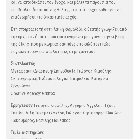
και να καταδικάσει τον ένοχο, και μάλιστα παρουσία του
συμβούλου δικαιοσύνης Βάλτερ, ο οποίος έχει έρθει για να
επιθεωρήσει τις δικαστικές αρχές.
Στη σπαρταριστή αυτή λαϊκή κωμωδία, ο θεατής γνωρίζει από
την αρχή τον δράστη, ωστόσο αναμένει με αγωνία την έκβαση
της δίκης, που με κωμικό σασπένς αποκαλύπτει πώς
συγκαλύπτουν τις φαυλότητες οι μηχανισμοί.
Συντελεστές
Μετάφραση/Διασκευή/Σκηνοθεσία: Γιώργος Κιμούλης
Σκηνογραφική/Ενδυματολογική Επιμέλεια: Κατερίνα
Σβορώνου
Creative Agency: Gridfox
Ερμηνεύουν:
Γιώργος Κιμούλης, Αργύρης Αγγέλου, Τζόυς
Ευείδη, Λίλη Τσεσματζόγλου, Γιώργος Στριφτάρης, Βασίλης
Γιακουμάρος, Βασίλης Πουλάκος
Τιμές εισιτηρίων: