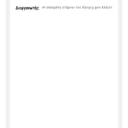
«Η σπασμένη στάμνα» του Χάινριχ φον Κλάιστ
Διοργανωτής: