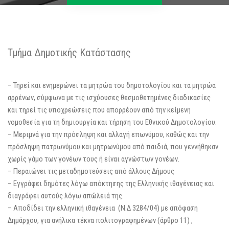
Τμήμα Δημοτικής Κατάστασης
– Τηρεί και ενημερώνει τα μητρώα του δημοτολογίου και τα μητρώα
αρρένων, σύμφωνα με τις ισχύουσες θεσμοθετημένες διαδικασίες
και τηρεί τις υποχρεώσεις που απορρέουν από την κείμενη
νομοθεσία για τη δημιουργία και τήρηση του Εθνικού Δημοτολογίου.
– Μεριμνά για την πρόσληψη και αλλαγή επωνύμου, καθώς και την
πρόσληψη πατρωνύμου και μητρωνύμου από παιδιά, που γεννήθηκαν
χωρίς γάμο των γονέων τους ή είναι αγνώστων γονέων.
– Περαιώνει τις μεταδημοτεύσεις από άλλους Δήμους
– Εγγράφει δημότες λόγω απόκτησης της Ελληνικής ιθαγένειας και
διαγράφει αυτούς λόγω απώλειά της.
– Αποδίδει την ελληνική ιθαγένεια (Ν.Δ 3284/04) με απόφαση
Δημάρχου, για ανήλικα τέκνα πολιτογραφημένων (άρθρο 11) ,