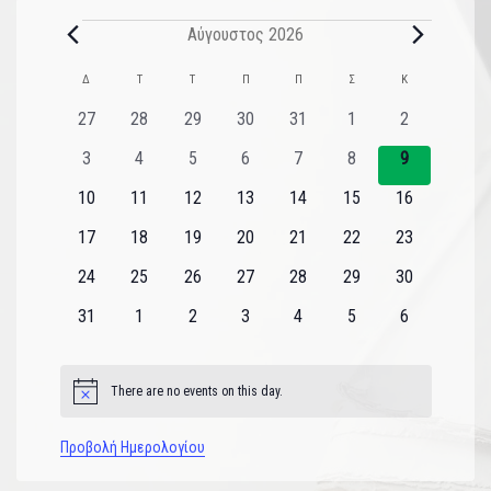
Αύγουστος 2026
Ημερολόγιο
Δ
Τ
Τ
Π
Π
Σ
Κ
του
0
0
0
0
0
0
0
27
28
29
30
31
1
2
εκδηλώσεις
εκδηλώσεις
εκδηλώσεις
εκδηλώσεις
εκδηλώσεις
εκδηλώσεις
εκδηλώσεις
Εκδηλώσεις
0
0
0
0
0
0
0
3
4
5
6
7
8
9
εκδηλώσεις
εκδηλώσεις
εκδηλώσεις
εκδηλώσεις
εκδηλώσεις
εκδηλώσεις
εκδηλώσεις
0
0
0
0
0
0
0
10
11
12
13
14
15
16
εκδηλώσεις
εκδηλώσεις
εκδηλώσεις
εκδηλώσεις
εκδηλώσεις
εκδηλώσεις
εκδηλώσεις
0
0
0
0
0
0
0
17
18
19
20
21
22
23
εκδηλώσεις
εκδηλώσεις
εκδηλώσεις
εκδηλώσεις
εκδηλώσεις
εκδηλώσεις
εκδηλώσεις
0
0
0
0
0
0
0
24
25
26
27
28
29
30
εκδηλώσεις
εκδηλώσεις
εκδηλώσεις
εκδηλώσεις
εκδηλώσεις
εκδηλώσεις
εκδηλώσεις
0
0
0
0
0
0
0
31
1
2
3
4
5
6
εκδηλώσεις
εκδηλώσεις
εκδηλώσεις
εκδηλώσεις
εκδηλώσεις
εκδηλώσεις
εκδηλώσεις
There are no events on this day.
Notice
Προβολή Ημερολογίου