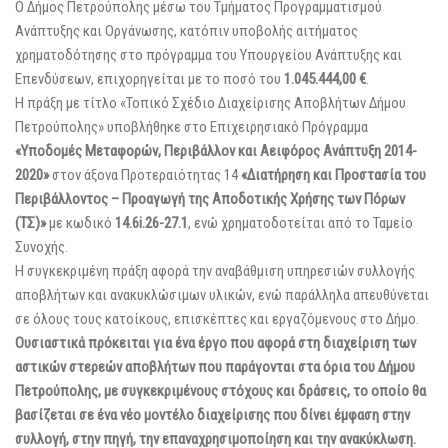
Ο Δήμος Πετρούπολης μέσω του Τμήματος Προγραμματισμού
Ανάπτυξης και Οργάνωσης, κατόπιν υποβολής αιτήματος
χρηματοδότησης στο πρόγραμμα του Υπουργείου Ανάπτυξης και
Επενδύσεων, επιχορηγείται με το ποσό του
1.045.444,00 €
.
Η πράξη με τίτλο «Τοπικό Σχέδιο Διαχείρισης Αποβλήτων Δήμου
Πετρούπολης» υποβλήθηκε στο Επιχειρησιακό Πρόγραμμα
«Υποδομές Μεταφορών, Περιβάλλον και Αειφόρος Ανάπτυξη 2014-
2020»
στον άξονα Προτεραιότητας 14
«Διατήρηση και Προστασία του
Περιβάλλοντος – Προαγωγή της Αποδοτικής Χρήσης των Πόρων
(ΤΣ)»
με κωδικό
14.6i.26-27.1
, ενώ χρηματοδοτείται από το Ταμείο
Συνοχής.
Η συγκεκριμένη πράξη αφορά την αναβάθμιση υπηρεσιών συλλογής
αποβλήτων και ανακυκλώσιμων υλικών, ενώ παράλληλα απευθύνεται
σε όλους τους κατοίκους, επισκέπτες και εργαζόμενους στο Δήμο.
Ουσιαστικά πρόκειται για ένα έργο που αφορά στη διαχείριση των
αστικών στερεών αποβλήτων που παράγονται στα όρια του Δήμου
Πετρούπολης, με συγκεκριμένους στόχους και δράσεις, το οποίο θα
βασίζεται σε ένα νέο μοντέλο διαχείρισης που δίνει έμφαση στην
συλλογή, στην πηγή, την επαναχρησιμοποίηση και την ανακύκλωση.