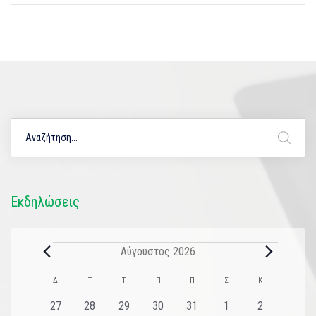
Εκδηλώσεις
Αύγουστος 2026
Ημερολόγιο
Δ
Τ
Τ
Π
Π
Σ
Κ
του
0
0
0
0
0
0
0
27
28
29
30
31
1
2