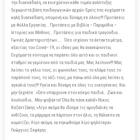
την διασκέδαση, να ενισχύσουν κάθε τομέα ανάπτυξης
ξεχωριστά βάση παιδαγωγικών αρχών. Εμείς σας ευχόμαστε
καλή διασκέδαση, υπομονή και δύναμη σε όλους!!! Προτάσεις
με Φύλλα Εργασίας… Προτάσεις με Βιβλία – Παραμύθια –
Ιστορίες και Μύθους… Προτάσεις για παιδικά τραγούδια…
Γωνιές Δραστηριοτήτων….. Όσο ισχύουν τα έκτακτα μέτρα,
εξαιτίας του Covid– 19, οι ιδέες μας θα ανανεώνονται.
Ευχόμαστε σύντομα να περάσει όλο αυτό και οι παιδικοί
σταθμοί να γεμίσουν από τα παιδιά μας. Μας λείπουν!!! Μας
λείπει το γέλιο τους, οι φωνούλες τους, το κλάμα τους το
παράπονό τους, το νάζι τους, μα πάνω από όλα μας λείπει η
αγκαλιά τους!!! Υγεία και δύναμη σε όλες τις οικογένειες. Και
μην ξεχνάτε : «Όσο υπάρχουνε στον κόσμο παιδιά… Ζώα και
λουλούδια… Μην φοβάστε! Όλα θα πάνε καλά!» Νίκος
Καζαντζάκης «Λίγο ακόμα θα ιδούμε τις αμυγδαλιές να
ανθίζουν, τα μάρμαρα να λάμπουν στον ήλιο, τη θάλασσα να
κυματίζει Λίγο ακόμα, να σηκωθούμε λίγο ψηλότερα»
Γεώργιος Σεφέρης