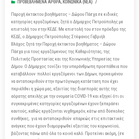
ΠΡΟΒΕΒΛΗΜΈΝΑ ΆΡΘΡΑ
,
ΚΟΙΝΩΝΙΚΆ (ΝΕΑ)
/
Παροχή έκτακτου βοηθήματος – Δώρου Πάσχα σε ειδικές
κατηγορίες εργαζομένων, ζητά ο Δήμαρχος Πετρούπολης με
επιστολή του στην ΚΕΔΕ. Με επιστολή του στον πρόεδρο της
ΚΕΔΕ, ο Δήμαρχος Πετρούπολης Στέφανος Γαβριήλ
Βλάχος ζητά την Παροχή έκτακτου βοηθήματος – Δώρου
Πάσχα για τους εργαζόμενους της Καθαριότητας, της
Πολιτικής Προστασίας και της Κοινωνικής Υπηρεσίας του
Δήμου. Ο Δήμαρχος τονίζει την υπεράνθρωπη προσπάθεια που
καταβάλλουν πολλοί εργαζόμενοι των Δήμων, προκειμένου
να ανταποκριθούν στην πρωτόγνωρη κατάσταση που έχει
περιέλθει η χώρα μας, εξαιτίας της διασποράς αυτής της
αόρατης απειλής με την ονομασία COVID-19 και εξηγεί ότι οι
συγκεκριμένες κατηγορίες εργαζομένων έχουν ξεπεράσει
εαυτούς, καθώς εργάζονται νυχθημερόν, κάτω από δύσκολες
συνθήκες, για να ανταποκριθούν επαρκώς στις επιτακτικές
ανάγκες που έχουν διαμορφωθεί εξαιτίας του κορωνοϊού,
βάζοντας πάνω από όλα το κοινό καλό. Προτείνει ακόμη, (σε