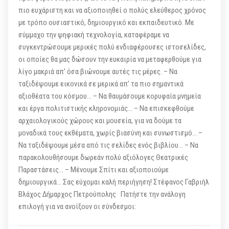
πιο ευχάριστη και να αξιοποιηθεί ο πολύς ελεύθερος χρόνος
με τρόπο ουσιαστικό, δημιουργικό και εκπαιδευτικό. Με
σύμμαχο την ψηφιακή τεχνολογία, καταφέραμε να
συγκεντρώσουμε μερικές πολύ ενδιαφέρουσες ιστοσελίδες,
οι οποίες θα μας δώσουν την ευκαιρία να μεταφερθούμε για
λίγο μακριά απ’ όσα βιώνουμε αυτές τις μέρες. – Nα
ταξιδέψουμε εικονικά σε μερικά απ’ τα πιο σημαντικά
αξιοθέατα του κόσμου… – Να θαυμάσουμε κορυφαία μνημεία
και έργα πολιτιστικής κληρονομιάς… – Να επισκεφθούμε
αρχαιολογικούς χώρους και μουσεία, για να δούμε τα
μοναδικά τους εκθέματα, χωρίς βιασύνη και συνωστισμό… –
Να ταξιδέψουμε μέσα από τις σελίδες ενός βιβλίου… – Να
παρακολουθήσουμε δωρεάν πολύ αξιόλογες Θεατρικές
Παραστάσεις… – Μένουμε Σπίτι και αξιοποιούμε
δημιουργικά… Σας εύχομαι καλή περιήγηση! Στέφανος Γαβριήλ
Βλάχος Δήμαρχος Πετρούπολης Πατήστε την ανάλογη
επιλογή για να ανοίξουν οι σύνδεσμοι: