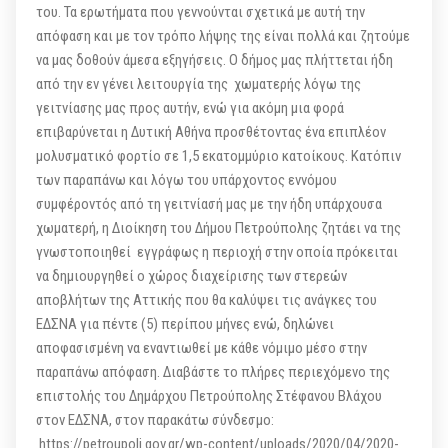
του. Τα ερωτήματα που γεννούνται σχετικά με αυτή την
απόφαση και με τον τρόπο λήψης της είναι πολλά και ζητούμε
να μας δοθούν άμεσα εξηγήσεις. Ο δήμος μας πλήττεται ήδη
από την εν γένει λειτουργία της χωματερής λόγω της
γειτνίασης μας προς αυτήν, ενώ για ακόμη μια φορά
επιβαρύνεται η Δυτική Αθήνα προσθέτοντας ένα επιπλέον
μολυσματικό φορτίο σε 1,5 εκατομμύριο κατοίκους. Κατόπιν
των παραπάνω και λόγω του υπάρχοντος εννόμου
συμφέροντός από τη γειτνίασή μας με την ήδη υπάρχουσα
χωματερή, η Διοίκηση του Δήμου Πετρούπολης ζητάει να της
γνωστοποιηθεί εγγράφως η περιοχή στην οποία πρόκειται
να δημιουργηθεί ο χώρος διαχείρισης των στερεών
αποβλήτων της Αττικής που θα καλύψει τις ανάγκες του
ΕΔΣΝΑ για πέντε (5) περίπου μήνες ενώ, δηλώνει
αποφασισμένη να εναντιωθεί με κάθε νόμιμο μέσο στην
παραπάνω απόφαση. Διαβάστε το πλήρες περιεχόμενο της
επιστολής του Δημάρχου Πετρούπολης Στέφανου Βλάχου
στον ΕΔΣΝΑ, στον παρακάτω σύνδεσμο:
https://petroupoli.gov.gr/wp-content/uploads/2020/04/2020-