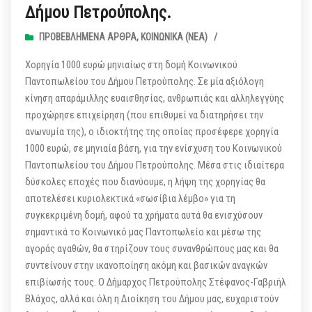
Δήμου Πετρούπολης.
ΠΡΟΒΕΒΛΗΜΈΝΑ ΆΡΘΡΑ
,
ΚΟΙΝΩΝΙΚΆ (ΝΕΑ)
/
Χορηγία 1000 ευρώ μηνιαίως στη δομή Κοινωνικού
Παντοπωλείου του Δήμου Πετρούπολης. Σε μία αξιόλογη
κίνηση απαράμιλλης ευαισθησίας, ανθρωπιάς και αλληλεγγύης
προχώρησε επιχείρηση (που επιθυμεί να διατηρήσει την
ανωνυμία της), ο ιδιοκτήτης της οποίας προσέφερε χορηγία
1000 ευρώ, σε μηνιαία βάση, για την ενίσχυση του Κοινωνικού
Παντοπωλείου του Δήμου Πετρούπολης. Μέσα στις ιδιαίτερα
δύσκολες εποχές που διανύουμε, η λήψη της χορηγίας θα
αποτελέσει κυριολεκτικά «σωσίβια λέμβο» για τη
συγκεκριμένη δομή, αφού τα χρήματα αυτά θα ενισχύσουν
σημαντικά το Κοινωνικό μας Παντοπωλείο και μέσω της
αγοράς αγαθών, θα στηρίζουν τους συνανθρώπους μας και θα
συντείνουν στην ικανοποίηση ακόμη και βασικών αναγκών
επιβίωσής τους. Ο Δήμαρχος Πετρούπολης Στέφανος-Γαβριήλ
Βλάχος, αλλά και όλη η Διοίκηση του Δήμου μας, ευχαριστούν