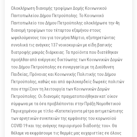
Ολοκλήρωση διανομής τροφίμων Δομής Κοινωνικού
Παντοπωλείου Δήμου Πετρούπολης. Το Κοινωνικό
Παντοπωλείο του Δήμου Πετρούπολης ολοκλήρωσε την 4η
διανομή τροφίμων του τέταρτου εξαμήνου στους
ωφελούμενους του για τον μήνα Μάρτιο, εξυπηρετώντας
συνολικά τις ανάγκες 137 νοικοκυριών με είδη βασικής
διατροφής μακράς διάρκειας. Τα προϊόντα που διατέθηκαν
προήλθαν από ενέργειες δικτύωσης των Κοινωνικών Δομών
του Δήμου Πετρούπολης σε συνεργασία με τη Διεύθυνση
Παιδείας, Πρόνοιας και Κοινωνικής Πολιτικής του Δήμου
Πετρούπολης, καθώς και από αφιλοκερδείς δωρεές πολιτών
που στηρίζουν τη λειτουργία των Κοινωνικών Δομών
Πετρούπολης. Οι διανομές πραγματοποιήθηκαν κατ΄οίκον
σύμφωνα με τα όσα προβλέπονται στην Πράξη Νομοθετικού
Περιεχομένου με τίτλο «Κατεπείγοντα μέτρα αντιμετώπισης
των αρνητικών συνεπειών της εμφάνισης του κορωνοϊού
COVID 19 και της ανάγκης περιορισμού διάδοσής του». Θα
θέλαμε να εκφράσουμε τις θερμές μας ευχαριστίες σε όλους