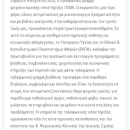
Σάββατο 4 Απριλίου 2020, η τηλεφωνική γραμμή
ψυχοκοινωνικής υποστήριξης 10306. Ο κορωνοϊός, μας έχει
φέρει όλους αντιμέτωπους με μια καινούργια πραγματικότητα
και με βαθιές ανατροπές στην καθημερινότητα και τον τρόπο
ζωής μας, προκαλώντας συχνά πρωτόγνωρα συναισθήματα. Σε
αυτό το κλίμα και με αίσθημα επιστημονικής ευθύνης και
κοινωνικής αλληλεγγύης, το Υπουργείο Υγείας και το Εθνικό &
Καποδιστριακό Πανεπιστήμιο Αθηνών (ΕΚΠΑ), ανέλαβαν την
πρωτοβουλία για την οργάνωση και λειτουργία προγράμματος
βοήθειας, συμβουλευτικής, ψυχολογικής και κοινωνικής
στήριξης των συμπολιτών μας μέσω τηλεφώνου. Η
τηλεφωνική γραμμή βοήθειας προσφέρει ένα παράθυρο
διαλόγου, συμβουλών και ελπίδας και δίνει τη δυνατότητα σε
άτομα, που αντιμετωπίζουν κάποιο θέμα ψυχικής υγείας, για
παράδειγμα παθολογικό άγχος, παθολογικό φόβο, πανικό, να
μιλήσουν, να στηριχθούν και να έρθουν πιο κοντά στη λύση του
προβλήματος. Η υπηρεσία της τηλεφωνικής υποστήριξης,
οργανώνεται υπό τις επιστημονικές κατευθύνσεις και την
εποπτεία της Α΄ Ψυχιατρικής Κλινικής της Ιατρικής Σχολής