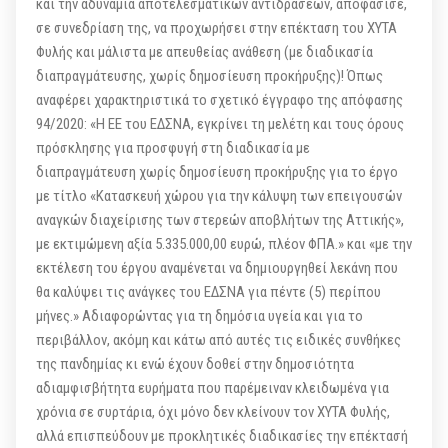
και την αδυναμία αποτελεσματικών αντιδράσεων, αποφάσισε,
σε συνεδρίαση της, να προχωρήσει στην επέκταση του ΧΥΤΑ
Φυλής και μάλιστα με απευθείας ανάθεση (με διαδικασία
διαπραγμάτευσης, χωρίς δημοσίευση προκήρυξης)! Όπως
αναφέρει χαρακτηριστικά το σχετικό έγγραφο της απόφασης
94/2020: «Η ΕΕ του ΕΔΣΝΑ, εγκρίνει τη μελέτη και τους όρους
πρόσκλησης για προσφυγή στη διαδικασία με
διαπραγμάτευση χωρίς δημοσίευση προκήρυξης για το έργο
με τίτλο «Κατασκευή χώρου για την κάλυψη των επειγουσών
αναγκών διαχείρισης των στερεών αποβλήτων της Αττικής»,
με εκτιμώμενη αξία 5.335.000,00 ευρώ, πλέον ΦΠΑ.» και «με την
εκτέλεση του έργου αναμένεται να δημιουργηθεί λεκάνη που
θα καλύψει τις ανάγκες του ΕΔΣΝΑ για πέντε (5) περίπου
μήνες.» Αδιαφορώντας για τη δημόσια υγεία και για το
περιβάλλον, ακόμη και κάτω από αυτές τις ειδικές συνθήκες
της πανδημίας κι ενώ έχουν δοθεί στην δημοσιότητα
αδιαμφισβήτητα ευρήματα που παρέμειναν κλειδωμένα για
χρόνια σε συρτάρια, όχι μόνο δεν κλείνουν τον ΧΥΤΑ Φυλής,
αλλά επισπεύδουν με προκλητικές διαδικασίες την επέκτασή