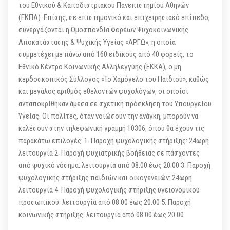
του Εθνικού & Καποδιστριακού Πανεπιστημίου Αθηνών
(ΕΚΠΑ). Επίσης, σε επιστημονικό και επιχειρησιακό επίπεδο,
συνεργάζονται η Ομοσπονδία Φορέων Ψυχοκοινωνικής
Αποκατάστασης & Ψυχικής Υγείας «ΑΡΓΩ», η οποία
συμμετέχει με πάνω από 160 ειδικούς από 40 φορείς, το
Εθνικό Κέντρο Κοινωνικής Αλληλεγγύης (ΕΚΚΑ), ο μη
κερδοσκοπικός Σύλλογος «Το Χαμόγελο του Παιδιού», καθώς
και μεγάλος αριθμός εθελοντών ψυχολόγων, οι οποίοι
ανταποκρίθηκαν άμεσα σε σχετική πρόσκληση του Υπουργείου
Υγείας. Οι πολίτες, όταν νοιώσουν την ανάγκη, μπορούν να
καλέσουν στην τηλεφωνική γραμμή 10306, όπου θα έχουν τις
παρακάτω επιλογές: 1. Παροχή ψυχολογικής στήριξης: 24ωρη
λειτουργία 2. Παροχή ψυχιατρικής βοήθειας σε πάσχοντες
από ψυχικό νόσημα: λειτουργία από 08.00 έως 20.00 3. Παροχή
ψυχολογικής στήριξης παιδιών και οικογενειών: 24ωρη
λειτουργία 4. Παροχή ψυχολογικής στήριξης υγειονομικού
προσωπικού: λειτουργία από 08.00 έως 20.00 5. Παροχή
κοινωνικής στήριξης: λειτουργία από 08.00 έως 20.00