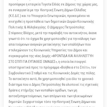
προσέφερε η εταιρεία Τoyota Ελλάς σε Δήμους της χώρας μας,
σε συνεργασία με την Κεντρική Ένωση Δήμων Ελλάδας
(Κ.Ε.Δ.Ε.) και το Υπουργείο Εσωτερικών, προκειμένου να
ενισχυθεί η προσπάθεια των δημοτικών Δομών Κοινωνικής
Πολιτικής & Αλληλεγγύης. Ο Δήμαρχος Πετρούπολης
Στέφανος Βλάχος, μετά την παραλαβή του αυτοκινήτου, έκανε
γνωστό ότι το όχημα θα χρησιμοποιηθεί για την κάλυψη των
απαιτούμενων αναγκών μετακίνησης των υπαλλήλων που
στελεχώνουν τις Κοινωνικές Υπηρεσίες του Δήμου και
συγκεκριμένα της νέας Δομής «ΦΡΟΝΤΙΔΑ ΚΑΙ ΑΛΛΗΛΕΓΓΥΗ
ΣΤΟ ΣΠΙΤΙ ΓΙΑ ΕΥΠΑΘΕΙΣ ΟΜΑΔΕΣ», η οποία λειτουργεί
υποστηρικτικά προς το πρόγραμμα «Βοήθεια στο Σπίτι», τον
Συμβουλευτικό Σταθμό και τις Κοινωνικές Δομές της πόλης.
Το αυτοκίνητο αυτό, θα χρησιμοποιηθεί για όλο το χρονικό
διάστημα που ο Δήμος Πετρούπολης θα υλοποιεί τις σχετικές
δράσεις στήριξης των ευπαθών ομάδων, των μη
αυτοεξυπηρετούμενων, των απόρων και των ηλικιωμένων
δημοτών. Ευχαριστούμε τόσο την Κεντρική Ένωση Δήμων και