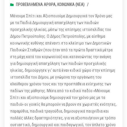
ΠΡΟΒΕΒΛΗΜΈΝΑ ΆΡΘΡΑ
,
ΚΟΙΝΩΝΙΚΆ (ΝΕΑ)
/
Μένουμε Σπίτι και Αξιοποιούμε Δημιουργικά τον Χρόνο μας
με τα Παιδιά Δημιουργική απασχόληση των παιδιών
προσχολικής ηλικίας, μέσω της επίσημης ιστοσελίδας του
Δήμου Πετρούπολης. Ο Δήμος Πετρούπολης, με αίσθημα
κοινωνικής ευθύνης απέναντι στο κλείσιμο των Δημοτικών
Παιδικών Σταθμών (που ήταν από τα πρώτα δραστικά μέτρα
στη μάχη κατά του κορωνοϊού) και κατανοώντας την ανάγκη
για δημιουργική απασχόληση των παιδιών προσχολικής
ηλικίας, δημιούργησε γι’ αυτά έναν ειδικό χώρο στην επίσημη
ιστοσελίδα του Δήμου, με γνώμονα την οργάνωση του
ελεύθερου χρόνου τους και την προσπάθεια ενίσχυσης των
πεδίων της μάθησης. Μέσα από το ειδικό πεδίο «Μένουμε
Σπίτι και αξιοποιούμε δημιουργικά τον χρόνο μας με τα
παιδιά» οι γονείς θα μπορούν να βρουν σε χωριστές ενότητες,
παραμύθια, παιδικά τραγούδια, δημιουργικά παιχνίδια και
πολλές άλλες δραστηριότητες, για να αξιοποιήσουν με τρόπο
ουσιαστικό, δημιουργικό και παιδαγωγικό, τον άπλετο χρόνο