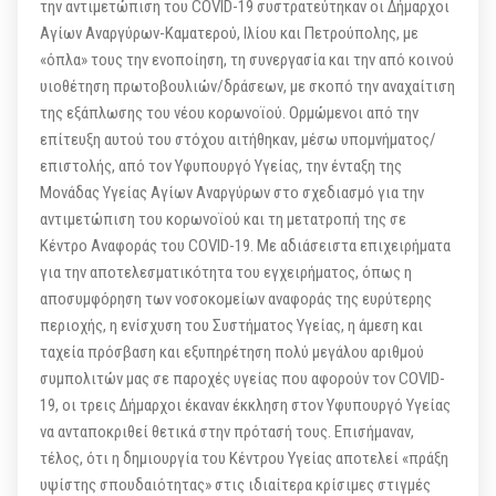
την αντιμετώπιση του CΟVID-19 συστρατεύτηκαν οι Δήμαρχοι
Αγίων Αναργύρων-Καματερού, Ιλίου και Πετρούπολης, με
«όπλα» τους την ενοποίηση, τη συνεργασία και την από κοινού
υιοθέτηση πρωτοβουλιών/δράσεων, με σκοπό την αναχαίτιση
της εξάπλωσης του νέου κορωνοϊού. Ορμώμενοι από την
επίτευξη αυτού του στόχου αιτήθηκαν, μέσω υπομνήματος/
επιστολής, από τον Υφυπουργό Υγείας, την ένταξη της
Μονάδας Υγείας Αγίων Αναργύρων στο σχεδιασμό για την
αντιμετώπιση του κορωνοϊού και τη μετατροπή της σε
Κέντρο Αναφοράς του CΟVID-19. Με αδιάσειστα επιχειρήματα
για την αποτελεσματικότητα του εγχειρήματος, όπως η
αποσυμφόρηση των νοσοκομείων αναφοράς της ευρύτερης
περιοχής, η ενίσχυση του Συστήματος Υγείας, η άμεση και
ταχεία πρόσβαση και εξυπηρέτηση πολύ μεγάλου αριθμού
συμπολιτών μας σε παροχές υγείας που αφορούν τον COVID-
19, οι τρεις Δήμαρχοι έκαναν έκκληση στον Υφυπουργό Υγείας
να ανταποκριθεί θετικά στην πρότασή τους. Επισήμαναν,
τέλος, ότι η δημιουργία του Κέντρου Υγείας αποτελεί «πράξη
υψίστης σπουδαιότητας» στις ιδιαίτερα κρίσιμες στιγμές