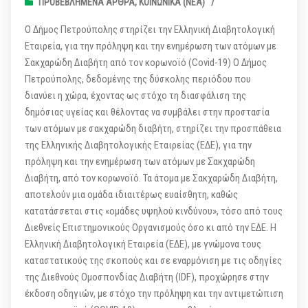
ΠΡΟΒΕΒΛΗΜΈΝΑ ΆΡΘΡΑ
,
ΚΟΙΝΩΝΙΚΆ (ΝΕΑ)
/
Ο Δήμος Πετρούπολης στηρίζει την Ελληνική Διαβητολογική
Εταιρεία, για την πρόληψη και την ενημέρωση των ατόμων με
Σακχαρώδη Διαβήτη από τον κορωνοϊό (Covid-19) Ο Δήμος
Πετρούπολης, δεδομένης της δύσκολης περιόδου που
διανύει η χώρα, έχοντας ως στόχο τη διασφάλιση της
δημόσιας υγείας και θέλοντας να συμβάλει στην προστασία
των ατόμων με σακχαρώδη διαβήτη, στηρίζει την προσπάθεια
της Ελληνικής Διαβητολογικής Εταιρείας (ΕΔΕ), για την
πρόληψη και την ενημέρωση των ατόμων με Σακχαρώδη
Διαβήτη, από τον κορωνοϊό. Τα άτομα με Σακχαρώδη Διαβήτη,
αποτελούν μια ομάδα ιδιαιτέρως ευαίσθητη, καθώς
κατατάσσεται στις «ομάδες υψηλού κινδύνου», τόσο από τους
Διεθνείς Επιστημονικούς Οργανισμούς όσο κι από την ΕΔΕ. H
Ελληνική Διαβητολογική Εταιρεία (ΕΔΕ), με γνώμονα τους
καταστατικούς της σκοπούς και σε εναρμόνιση με τις οδηγίες
της Διεθνούς Ομοσπονδίας Διαβήτη (IDF), προχώρησε στην
έκδοση οδηγιών, με στόχο την πρόληψη και την αντιμετώπιση