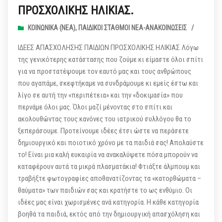
ΠΡΟΣΧΟΛΙΚΗΣ ΗΛΙΚΙΑΣ.
ΚΟΙΝΩΝΙΚΆ (ΝΕΑ)
,
ΠΑΙΔΙΚΟΊ ΣΤΑΘΜΟΊ ΝΈΑ-ΑΝΑΚΟΙΝΏΣΕΙΣ
/
ΙΔΕΕΣ ΑΠΑΣΧΟΛΗΣΗΣ ΠΑΙΔΙΩΝ ΠΡΟΣΧΟΛΙΚΗΣ ΗΛΙΚΙΑΣ Λόγω
της γενικότερης κατάστασης που ζούμε κι είμαστε όλοι σπίτι
για να προστατέψουμε τον εαυτό μας και τους ανθρώπους
που αγαπάμε, σκεφτήκαμε να συνδράμουμε κι εμείς έστω και
λίγο σε αυτή την «περιπέτεια» και την «δοκιμασία» που
περνάμε όλοι μας. Όλοι μαζί μένοντας στο σπίτι και
ακολουθώντας τους κανόνες του ιατρικού συλλόγου θα το
ξεπεράσουμε. Προτείνουμε ιδέες έτσι ώστε να περάσετε
δημιουργικό και ποιοτικό χρόνο με τα παιδιά σας! Απολαύστε
το! Είναι μια καλή ευκαιρία να ανακαλύψετε πόσα μπορούν να
καταφέρουν αυτά τα μικρά πλασματάκια! Φτιάξτε άλμπουμ και
τραβήξτε φωτογραφίες αποθανατίζοντας τα «κατορθώματα –
θαύματα» των παιδιών σας και κρατήστε το ως ενθύμιο. Οι
ιδέες μας είναι χωρισμένες ανά κατηγορία. Η κάθε κατηγορία
βοηθά τα παιδιά, εκτός από την δημιουργική απασχόληση και