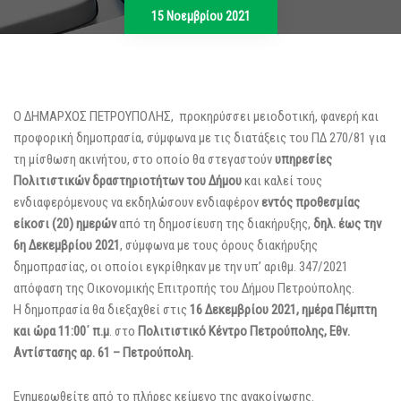
15 Νοεμβρίου 2021
Ο ΔΗΜΑΡΧΟΣ ΠΕΤΡΟΥΠΟΛΗΣ, προκηρύσσει μειοδοτική, φανερή και
προφορική δημοπρασία, σύμφωνα με τις διατάξεις του ΠΔ 270/81 για
τη μίσθωση ακινήτου, στο οποίο θα στεγαστούν
υ
πηρεσίες
Πολιτιστικών δραστηριοτήτων του Δήμου
και καλεί τους
ενδιαφερόμενους να εκδηλώσουν ενδιαφέρον
εντός προθεσμίας
είκοσι (20) ημερών
από τη δημοσίευση της διακήρυξης,
δηλ. έως την
6η Δεκεμβρίου 2021
, σύμφωνα με τους όρους διακήρυξης
δημοπρασίας, οι οποίοι εγκρίθηκαν με την υπ’ αριθμ. 347/2021
απόφαση της Οικονομικής Επιτροπής του Δήμου Πετρούπολης.
Η δημοπρασία θα διεξαχθεί στις
16 Δεκεμβρίου 2021, ημέρα Πέμπτη
και ώρα 11:00΄ π.μ
. στο
Πολιτιστικό Κέντρο Πετρούπολης, Εθν.
Αντίστασης αρ. 61 – Πετρούπολη.
Ενημερωθείτε από το πλήρες κείμενο της ανακοίνωσης.