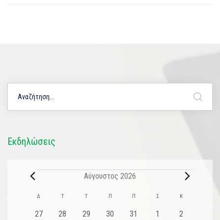
Εκδηλώσεις
Αύγουστος 2026
Ημερολόγιο
Δ
Τ
Τ
Π
Π
Σ
Κ
του
0
0
0
0
0
0
0
27
28
29
30
31
1
2