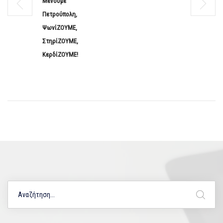
Μένουμε
Πετρούπολη,
ΨωνίΖΟΥΜΕ,
ΣτηρίΖΟΥΜΕ,
ΚερδίΖΟΥΜΕ!