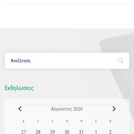
Εκδηλώσεις
Αύγουστος 2026
Ημερολόγιο
Δ
Τ
Τ
Π
Π
Σ
Κ
του
0
0
0
0
0
0
0
27
28
29
30
31
1
2