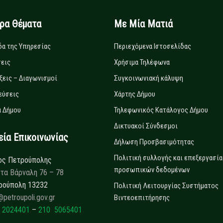
ιρα Θέματα
Με Μία Ματιά
δα της Υπηρεσίας
Περιεχόμενα Ιστοσελίδας
εις
Χρήσιμα Τηλέφωνα
ξεις – Διαγωνισμοί
Συγκοινωνιακή κάλυψη
εύσεις
Χάρτης Δήμου
 Δήμου
Τηλεφωνικός Κατάλογος Δήμου
Δικτυακοί Σύνδεσμοι
α Επικοινωνίας
Δήλωση Προσβασιμότητας
Πολιτική συλλογής και επεξεργασία
ος Πετρούπολης
προσωπικών δεδομένων
τα Βάρναλη 76 – 78
ρούπολη 13232
Πολιτική Λειτουργίας Συστήματος
@petroupoli.gov.gr
Βιντεοεπιτήρησης
 2024401
–
210 5065401