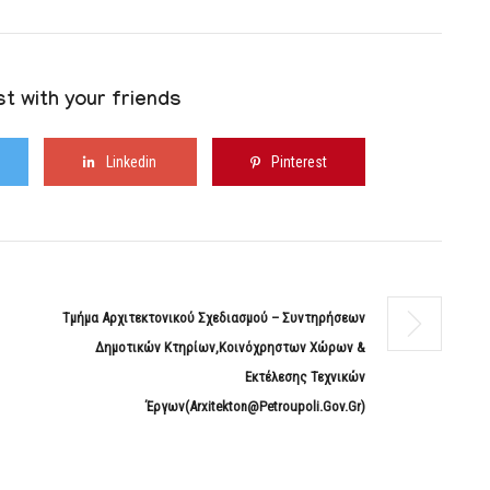
t with your friends
Linkedin
Pinterest
Τμήμα Αρχιτεκτονικού Σχεδιασμού – Συντηρήσεων
Δημοτικών Κτηρίων,κοινόχρηστων Χώρων &
Εκτέλεσης Τεχνικών
Έργων(arxitekton@petroupoli.gov.gr)