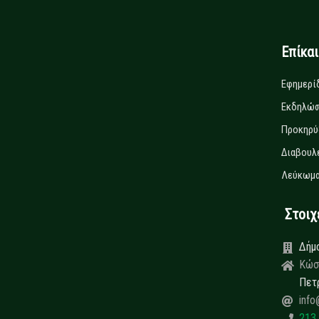
Επίκα
Εφημερί
Εκδηλώσ
Προκηρύ
Διαβουλ
Λεύκωμα
Στοιχεί
Δήμ
Κώσ
Πετ
info
213