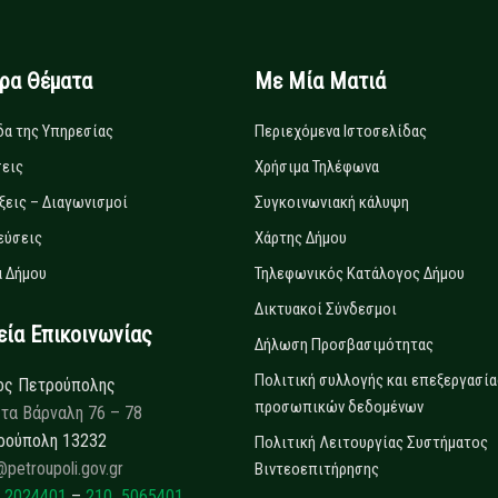
ιρα Θέματα
Με Μία Ματιά
δα της Υπηρεσίας
Περιεχόμενα Ιστοσελίδας
εις
Χρήσιμα Τηλέφωνα
ξεις – Διαγωνισμοί
Συγκοινωνιακή κάλυψη
εύσεις
Χάρτης Δήμου
 Δήμου
Τηλεφωνικός Κατάλογος Δήμου
Δικτυακοί Σύνδεσμοι
α Επικοινωνίας
Δήλωση Προσβασιμότητας
Πολιτική συλλογής και επεξεργασία
ος Πετρούπολης
προσωπικών δεδομένων
τα Βάρναλη 76 – 78
ρούπολη 13232
Πολιτική Λειτουργίας Συστήματος
@petroupoli.gov.gr
Βιντεοεπιτήρησης
 2024401
–
210 5065401