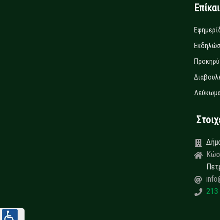
Επίκα
Εφημερί
Εκδηλώσ
Προκηρύ
Διαβουλ
Λεύκωμα
Στοιχεί
Δήμ
Κώσ
Πετ
info
213