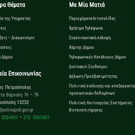
ιρα Θέματα
Με Μία Ματιά
δα της Υπηρεσίας
Περιεχόμενα Ιστοσελίδας
εις
Χρήσιμα Τηλέφωνα
ξεις – Διαγωνισμοί
Συγκοινωνιακή κάλυψη
εύσεις
Χάρτης Δήμου
 Δήμου
Τηλεφωνικός Κατάλογος Δήμου
Δικτυακοί Σύνδεσμοι
α Επικοινωνίας
Δήλωση Προσβασιμότητας
Πολιτική συλλογής και επεξεργασία
ος Πετρούπολης
προσωπικών δεδομένων
τα Βάρναλη 76 – 78
ρούπολη 13232
Πολιτική Λειτουργίας Συστήματος
@petroupoli.gov.gr
Βιντεοεπιτήρησης
 2024401
–
210 5065401