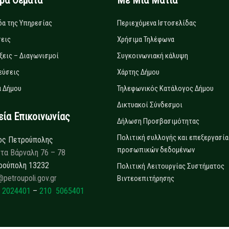
ιρα Θέματα
Με Μία Ματιά
δα της Υπηρεσίας
Περιεχόμενα Ιστοσελίδας
εις
Χρήσιμα Τηλέφωνα
ξεις – Διαγωνισμοί
Συγκοινωνιακή κάλυψη
εύσεις
Χάρτης Δήμου
 Δήμου
Τηλεφωνικός Κατάλογος Δήμου
Δικτυακοί Σύνδεσμοι
α Επικοινωνίας
Δήλωση Προσβασιμότητας
Πολιτική συλλογής και επεξεργασία
ος Πετρούπολης
προσωπικών δεδομένων
τα Βάρναλη 76 – 78
ρούπολη 13232
Πολιτική Λειτουργίας Συστήματος
@petroupoli.gov.gr
Βιντεοεπιτήρησης
 2024401
–
210 5065401