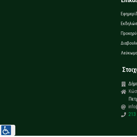
Επίκα
Εφημερί
Εκδηλώσ
Προκηρύ
Διαβουλ
Λεύκωμα
Στοιχεί
Δήμ
Κώσ
Πετ
info
213