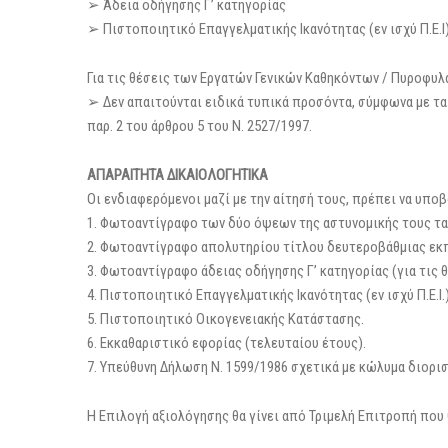
➢ Άδεια οδήγησης Γ’ κατηγορίας
➢ Πιστοποιητικό Επαγγελματικής Ικανότητας (εν ισχύ Π.Ε.Ι
Για τις θέσεις των Εργατών Γενικών Καθηκόντων / Πυροφυ
➢ Δεν απαιτούνται ειδικά τυπικά προσόντα, σύμφωνα με τα
παρ. 2 του άρθρου 5 του Ν. 2527/1997.
ΑΠΑΡΑΙΤΗΤΑ ΔΙΚΑΙΟΛΟΓΗΤΙΚΑ
Οι ενδιαφερόμενοι μαζί με την αίτησή τους, πρέπει να υπο
1. Φωτοαντίγραφο των δύο όψεων της αστυνομικής τους τ
2. Φωτοαντίγραφο απολυτηρίου τίτλου δευτεροβάθμιας εκπα
3. Φωτοαντίγραφο άδειας οδήγησης Γ’ κατηγορίας (για τις 
4. Πιστοποιητικό Επαγγελματικής Ικανότητας (εν ισχύ Π.Ε.Ι.
5. Πιστοποιητικό Οικογενειακής Κατάστασης.
6. Εκκαθαριστικό εφορίας (τελευταίου έτους).
7. Υπεύθυνη Δήλωση Ν. 1599/1986 σχετικά με κώλυμα διορισμ
Η Επιλογή αξιολόγησης θα γίνει από Τριμελή Επιτροπή που