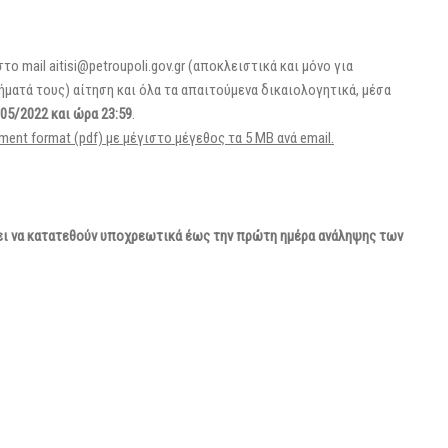
 mail aitisi@petroupoli.gov.gr (αποκλειστικά και μόνο για
ματά τους) αίτηση και όλα τα απαιτούμενα δικαιολογητικά, μέσα
05/2022 και ώρα 23:59
.
ment format (pdf) με μέγιστο μέγεθος τα 5 ΜΒ ανά email.
πει να κατατεθούν υποχρεωτικά έως την πρώτη ημέρα ανάληψης των