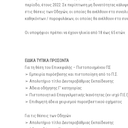
περίοδο, έτους 2022. Σε περίπτωση μη δυνατότητας κάλυψη
στις θέσεις των Οδηγών, οι οποίες θα ανέλθουν στο συνολικ
καθηκόντων / πυροφυλάκων, οι οποίες θα ανέλθουν στο συνο
Οι υποψήφιοι πρέπει να έχουν ηλικία από 18 έως 65 ετών.
ΕΙΔΙΚΑ ΤΥΠΙΚΑ ΠΡΟΣΟΝΤΑ
Για τη θέση του Επικεφαλής – Πιστοποιημένου ΠΣ
➢ Εμπειρία πυρόσβεσης και πιστοποίηση από το Π.Σ.
➢ Απολυτήριο τίτλο Δευτεροβάθμιας Εκπαίδευσης
➢ Άδεια οδήγησης Γ’ κατηγορίας
➢ Πιστοποιητικό Επαγγελματικής Ικανότητας (εν ισχύ Π.Ε.Ι
➢ Επιθυμητή άδεια χειρισμού πυροσβεστικού οχήματος
Για τις θέσεις των Οδηγών
➢ Απολυτήριο τίτλο Δευτεροβάθμιας Εκπαίδευσης