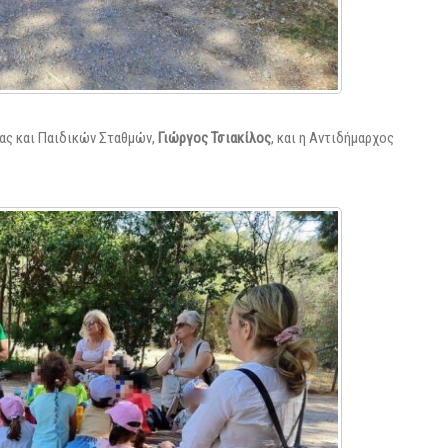
ας και Παιδικών Σταθμών,
Γιώργος Τσιακίλος
, και η Αντιδήμαρχος