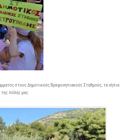
άμματος στους Δημοτικούς Βρεφονηπιακούς Σταθμούς, τα νήπια
 της πόλης μας.