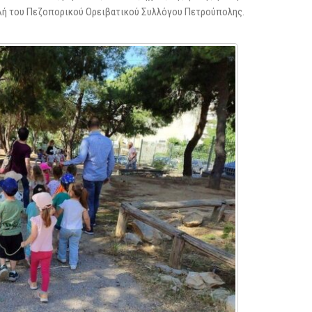
λή του Πεζοπορικού Ορειβατικού Συλλόγου Πετρούπολης.