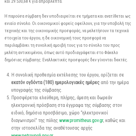
και 29.530,68 € για απρόβλεπτα.
Η παρούσα σύμβαση δεν υποδιαιρείται σε τμήματα και ανατίθεται ως
ενιαίο σύνολο. Οι οικονομικοί φορείς οφείλουν, για την υποβολή της
τεχνικής και της οικονομικής προσφοράς, να μελετήσουν τα τεχνικά
στοιχεία του έργου, η δε οικονομική τους προσφορά να
περιλαμβάνει τη συνολική αμοιβή τους για το σύνολο του προς
μελέτη αντικειμένου, όπως αυτό προδιαγράφεται στο Φάκελο
δημόσιας σύμβασης. Εναλλακτικές προσφορές δεν γίνονται δεκτές.
Η συνολική προθεσμία εκτέλεσης του έργου, ορίζεται σε
εκατόν ογδόντα (180) ημερολογιακές ημέρες
από την ημέρα
υπογραφής της σύμβασης.
Προσφέρεται ελεύθερη, πλήρης, άμεση και δωρεάν
ηλεκτρονική πρόσβαση στα έγγραφα της σύμβασης στον
ειδικό, δημόσια προσβάσιμο, χώρο “ηλεκτρονικοί
διαγωνισμοί” της πύλης
www.promitheus.gov.gr
, καθώς και
στην ιστοσελίδα της αναθέτουσας αρχής
www.petroupoli.gov.gr
.