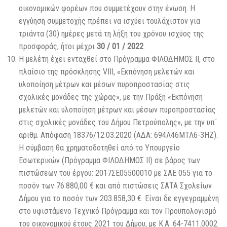
οικονομικών φορέων που συμμετέχουν στην ένωση. Η
εγγύηση συμμετοχής πρέπει να ισχύει τουλάχιστον για
τριάντα (30) ημέρες μετά τη λήξη του χρόνου ισχύος της
προσφοράς, ήτοι μέχρι
30 / 01 / 2022
.
Η μελέτη έχει ενταχθεί στο Πρόγραμμα ΦΙΛΟΔΗΜΟΣ ΙΙ, στο
πλαίσιο της πρόσκλησης VIII, «Εκπόνηση μελετών και
υλοποίηση μέτρων και μέσων πυροπροστασίας στις
σχολικές μονάδες της χώρας», με την Πράξη «Εκπόνηση
μελετών και υλοποίηση μέτρων και μέσων πυροπροστασίας
στις σχολικές μονάδες του Δήμου Πετρούπολης», με την υπ΄
αριθμ. Απόφαση 18376/12.03.2020 (ΑΔΑ: 694Λ46ΜΤΛ6-3ΗΖ).
Η σύμβαση θα χρηματοδοτηθεί από το Υπουργείο
Εσωτερικών (Πρόγραμμα ΦΙΛΟΔΗΜΟΣ ΙΙ) σε βάρος των
πιστώσεων του έργου: 2017ΣΕ05500010 με ΣΑΕ 055 για το
ποσόν των 76.880,00 € και από πιστώσεις ΣΑΤΑ Σχολείων
Δήμου για το ποσόν των 203.858,30 €. Είναι δε εγγεγραμμένη
στο υφιστάμενο Τεχνικό Πρόγραμμα και τον Προϋπολογισμό
του οικονομικού έτους 2021 του Δήμου, με Κ.Α. 64-7411.0002.