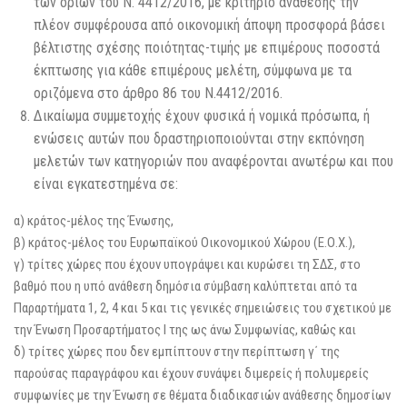
των ορίων του Ν. 4412/2016, με κριτήριο ανάθεσης την
πλέον συμφέρουσα από οικονομική άποψη προσφορά βάσει
βέλτιστης σχέσης ποιότητας-τιμής με επιμέρους ποσοστά
έκπτωσης για κάθε επιμέρους μελέτη, σύμφωνα με τα
οριζόμενα στο άρθρο 86 του Ν.4412/2016.
Δικαίωμα συμμετοχής έχουν φυσικά ή νομικά πρόσωπα, ή
ενώσεις αυτών που δραστηριοποιούνται στην εκπόνηση
μελετών των κατηγοριών που αναφέρονται ανωτέρω και που
είναι εγκατεστημένα σε:
α) κράτος-μέλος της Ένωσης,
β) κράτος-μέλος του Ευρωπαϊκού Οικονομικού Χώρου (Ε.Ο.Χ.),
γ) τρίτες χώρες που έχουν υπογράψει και κυρώσει τη ΣΔΣ, στο
βαθμό που η υπό ανάθεση δημόσια σύμβαση καλύπτεται από τα
Παραρτήματα 1, 2, 4 και 5 και τις γενικές σημειώσεις του σχετικού με
την Ένωση Προσαρτήματος I της ως άνω Συμφωνίας, καθώς και
δ) τρίτες χώρες που δεν εμπίπτουν στην περίπτωση γ΄ της
παρούσας παραγράφου και έχουν συνάψει διμερείς ή πολυμερείς
συμφωνίες με την Ένωση σε θέματα διαδικασιών ανάθεσης δημοσίων