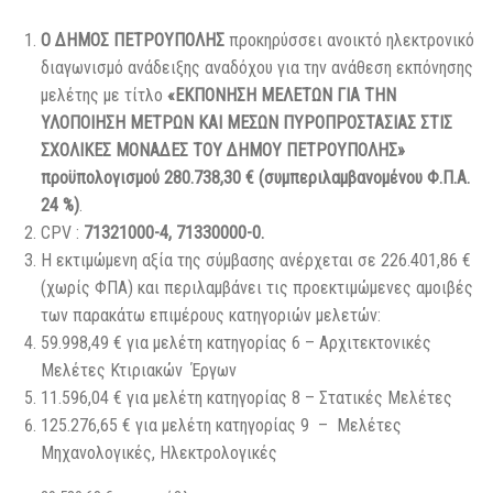
O
ΔΗΜΟΣ ΠΕΤΡΟΥΠΟΛΗΣ
προκηρύσσει ανοικτό ηλεκτρονικό
διαγωνισμό ανάδειξης αναδόχου για την ανάθεση εκπόνησης
μελέτης με τίτλο
«ΕΚΠΟΝΗΣΗ ΜΕΛΕΤΩΝ ΓΙΑ ΤΗΝ
ΥΛΟΠΟΙΗΣΗ ΜΕΤΡΩΝ ΚΑΙ ΜΕΣΩΝ ΠΥΡΟΠΡΟΣΤΑΣΙΑΣ ΣΤΙΣ
ΣΧΟΛΙΚΕΣ ΜΟΝΑΔΕΣ ΤΟΥ ΔΗΜΟΥ ΠΕΤΡΟΥΠΟΛΗΣ»
προϋπολογισμού 280.738,30 €
(
συμπεριλαμβανομένου
Φ.Π.Α.
24
%
)
.
CPV :
71321000-4, 71330000-0
.
Η εκτιμώμενη αξία της σύμβασης ανέρχεται σε 226.401,86 €
(χωρίς ΦΠΑ) και περιλαμβάνει τις προεκτιμώμενες αμοιβές
των παρακάτω επιμέρους κατηγοριών μελετών:
59.998,49 € για μελέτη κατηγορίας 6 – Αρχιτεκτονικές
Μελέτες Κτιριακών Έργων
11.596,04 € για μελέτη κατηγορίας 8 – Στατικές Μελέτες
125.276,65 € για μελέτη κατηγορίας 9 – Μελέτες
Μηχανολογικές, Ηλεκτρολογικές