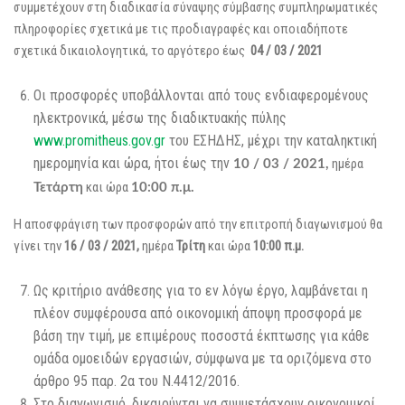
συμμετέχουν στη διαδικασία σύναψης σύμβασης συμπληρωματικές
πληροφορίες σχετικά με τις προδιαγραφές και οποιαδήποτε
σχετικά δικαιολογητικά, το αργότερο έως
04 / 03 / 2021
Οι προσφορές υποβάλλονται από τους ενδιαφερομένους
ηλεκτρονικά, μέσω της διαδικτυακής πύλης
www.promitheus.gov.gr
του ΕΣΗΔΗΣ, μέχρι την καταληκτική
ημερομηνία και ώρα, ήτοι έως την
ημέρα
10 / 03 / 2021,
και ώρα
Τετάρτη
10:00 π.μ.
Η αποσφράγιση των προσφορών από την επιτροπή διαγωνισμού θα
γίνει την
16 / 03 / 2021,
ημέρα
Τρίτη
και ώρα
10:00 π.μ.
Ως κριτήριο ανάθεσης για το εν λόγω έργο, λαμβάνεται η
πλέον συμφέρουσα από οικονομική άποψη προσφορά με
βάση την τιμή, με επιμέρους ποσοστά έκπτωσης για κάθε
ομάδα ομοειδών εργασιών, σύμφωνα με τα οριζόμενα στο
άρθρο 95 παρ. 2α του Ν.4412/2016.
Στο διαγωνισμό, δικαιούνται να συμμετάσχουν οικονομικοί