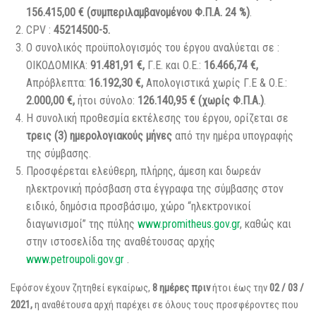
156.415,00 €
(
συμπεριλαμβανομένου
Φ.Π.Α.
24
%
)
.
CPV :
45214500-5.
Ο συνολικός προϋπολογισμός του έργου αναλύεται σε :
ΟΙΚΟΔΟΜΙΚΑ:
91.481,91 €,
Γ.Ε. και Ο.Ε.:
16.466,74 €,
Απρόβλεπτα:
16.192,30 €,
Απολογιστικά χωρίς Γ.Ε & Ο.Ε.:
2.000,00 €,
ήτοι σύνολο:
126.140,95 € (χωρίς Φ.Π.Α.)
.
Η συνολική προθεσμία εκτέλεσης του έργου, ορίζεται σε
τρεις (3) ημερολογιακούς μήνες
από την ημέρα υπογραφής
της σύμβασης.
Προσφέρεται ελεύθερη, πλήρης, άμεση και δωρεάν
ηλεκτρονική πρόσβαση στα έγγραφα της σύμβασης στον
ειδικό, δημόσια προσβάσιμο, χώρο “ηλεκτρονικοί
διαγωνισμοί” της πύλης
www.promitheus.gov.gr
, καθώς και
στην ιστοσελίδα της αναθέτουσας αρχής
www.petroupoli.gov.gr
.
Εφόσον έχουν ζητηθεί εγκαίρως,
8 ημέρες
πριν
ήτοι έως την
02 / 03 /
2021
,
η αναθέτουσα αρχή παρέχει σε όλους τους προσφέροντες που