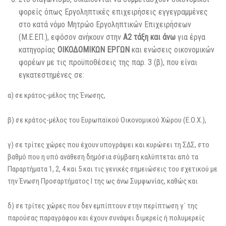
φορείς όπως Εργοληπτικές επιχειρήσεις εγγεγραμμένες
στο κατά νόμο Μητρώο Εργοληπτικών Επιχειρήσεων
(Μ.Ε.ΕΠ.), εφόσον ανήκουν στην
Α2 τάξη και άνω
για έργα
κατηγορίας
ΟΙΚΟΔΟΜΙΚΩΝ
ΕΡΓΩΝ
και ενώσεις οικονομικών
φορέων με τις προϋποθέσεις της παρ. 3 (β), που είναι
εγκατεστημένες σε:
α) σε κράτος-μέλος της Ένωσης,
β) σε κράτος-μέλος του Ευρωπαϊκού Οικονομικού Χώρου (Ε.Ο.Χ.),
γ) σε τρίτες χώρες που έχουν υπογράψει και κυρώσει τη ΣΔΣ, στο
βαθμό που η υπό ανάθεση δημόσια σύμβαση καλύπτεται από τα
Παραρτήματα 1, 2, 4 και 5 και τις γενικές σημειώσεις του σχετικού με
την Ένωση Προσαρτήματος I της ως άνω Συμφωνίας, καθώς και
δ) σε τρίτες χώρες που δεν εμπίπτουν στην περίπτωση γ΄ της
παρούσας παραγράφου και έχουν συνάψει διμερείς ή πολυμερείς