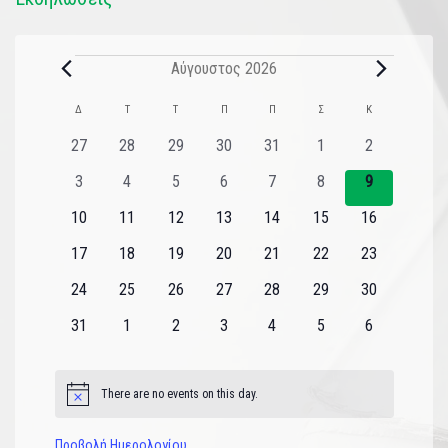
Αύγουστος 2026
Ημερολόγιο
Δ
Τ
Τ
Π
Π
Σ
Κ
του
0
0
0
0
0
0
0
27
28
29
30
31
1
2
εκδηλώσεις
εκδηλώσεις
εκδηλώσεις
εκδηλώσεις
εκδηλώσεις
εκδηλώσεις
εκδηλώσεις
Εκδηλώσεις
0
0
0
0
0
0
0
3
4
5
6
7
8
9
εκδηλώσεις
εκδηλώσεις
εκδηλώσεις
εκδηλώσεις
εκδηλώσεις
εκδηλώσεις
εκδηλώσεις
0
0
0
0
0
0
0
10
11
12
13
14
15
16
εκδηλώσεις
εκδηλώσεις
εκδηλώσεις
εκδηλώσεις
εκδηλώσεις
εκδηλώσεις
εκδηλώσεις
0
0
0
0
0
0
0
17
18
19
20
21
22
23
εκδηλώσεις
εκδηλώσεις
εκδηλώσεις
εκδηλώσεις
εκδηλώσεις
εκδηλώσεις
εκδηλώσεις
0
0
0
0
0
0
0
24
25
26
27
28
29
30
εκδηλώσεις
εκδηλώσεις
εκδηλώσεις
εκδηλώσεις
εκδηλώσεις
εκδηλώσεις
εκδηλώσεις
0
0
0
0
0
0
0
31
1
2
3
4
5
6
εκδηλώσεις
εκδηλώσεις
εκδηλώσεις
εκδηλώσεις
εκδηλώσεις
εκδηλώσεις
εκδηλώσεις
There are no events on this day.
Notice
Προβολή Ημερολογίου