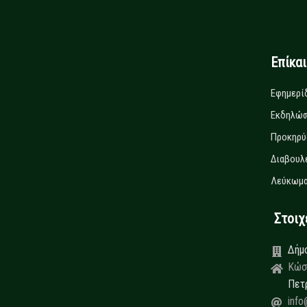
Επίκα
Εφημερί
Εκδηλώσ
Προκηρύ
Διαβουλ
Λεύκωμα
Στοιχεί
Δήμ
Κώσ
Πετ
info