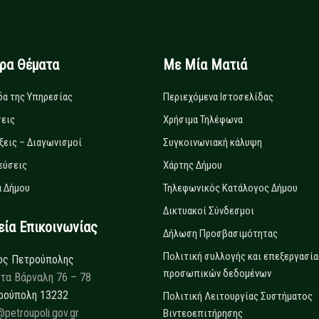
ιρα Θέματα
Με Μία Ματιά
δα της Υπηρεσίας
Περιεχόμενα Ιστοσελίδας
εις
Χρήσιμα Τηλέφωνα
ξεις – Διαγωνισμοί
Συγκοινωνιακή κάλυψη
εύσεις
Χάρτης Δήμου
 Δήμου
Τηλεφωνικός Κατάλογος Δήμου
Δικτυακοί Σύνδεσμοι
α Επικοινωνίας
Δήλωση Προσβασιμότητας
Πολιτική συλλογής και επεξεργασία
ος Πετρούπολης
προσωπικών δεδομένων
τα Βάρναλη 76 – 78
ρούπολη 13232
Πολιτική Λειτουργίας Συστήματος
@petroupoli.gov.gr
Βιντεοεπιτήρησης