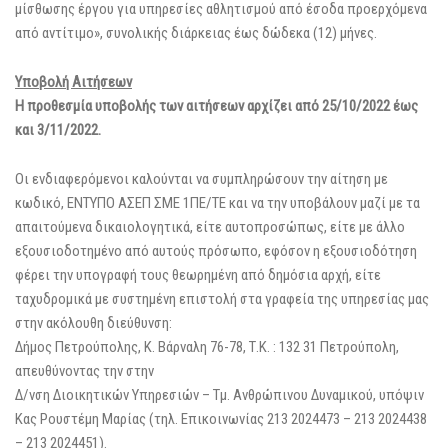
μίσθωσης έργου για υπηρεσίες αθλητισμού από έσοδα προερχόμενα
από αντίτιμο», συνολικής διάρκειας έως δώδεκα (12) μήνες.
Υποβολή Αιτήσεων
Η προθεσμία υποβολής των αιτήσεων αρχίζει από 25/10/2022 έως
και 3/11/2022.
Οι ενδιαφερόμενοι καλούνται να συμπληρώσουν την αίτηση με
κωδικό, ΕΝΤΥΠΟ ΑΣΕΠ ΣΜΕ 1ΠΕ/ΤΕ και να την υποβάλουν μαζί με τα
απαιτούμενα δικαιολογητικά, είτε αυτοπροσώπως, είτε με άλλο
εξουσιοδοτημένο από αυτούς πρόσωπο, εφόσον η εξουσιοδότηση
φέρει την υπογραφή τους θεωρημένη από δημόσια αρχή, είτε
ταχυδρομικά με συστημένη επιστολή στα γραφεία της υπηρεσίας μας
στην ακόλουθη διεύθυνση:
Δήμος Πετρούπολης, Κ. Βάρναλη 76-78, Τ.Κ. : 132 31 Πετρούπολη,
απευθύνοντας την στην
Δ/νση Διοικητικών Υπηρεσιών – Τμ. Ανθρώπινου Δυναμικού, υπόψιν
Κας Ρουστέμη Μαρίας (τηλ. Επικοινωνίας 213 2024473 – 213 2024438
– 213 2024451).