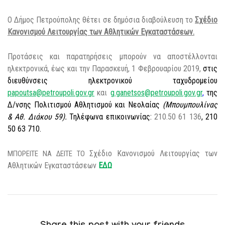
O
Δήμος Πετρούπολης θέτει
σε
δημόσια διαβούλευση το
Σ
χέδιο
Κ
ανονισμού
Λ
ειτουργίας των
Α
θλητικών
Ε
γκαταστάσεων.
Π
ροτάσεις
και π
αρατηρήσεις μπορούν να αποστέλλονται
ηλεκτρονικά, έως και την Παρασκευή, 1 Φεβρουαρίου 2019,
στις
διευθύνσεις ηλεκτρονικού ταχυδρομείου
papoutsa@petroupoli.gov.gr
και
g.ganetsos@petroupoli.gov.gr
,
της
Δ/νσης
Πολιτισμού Αθλητισμού και Νεολαίας
(
Μπουμπουλίνας
& Αθ. Διάκου 59).
Τηλέφωνα επικοινωνίας:
210.50 61 136
,
210
50 63 710.
Σ
χέδιο
Κ
ανονισμού
Λ
ειτουργίας των
ΜΠΟΡΕΙΤΕ ΝΑ ΔΕΙΤΕ ΤΟ
Α
θλητικών
Ε
γκαταστάσεων
ΕΔΩ