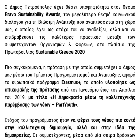
Ο Δήμος Πετρούπολης έχει θέσει υποψηφιότητα στον θεσμό
Bravo Sustainability Awards
,
τον μεγαλύτερο θεσμό κοινωνικού
διαλόγου γ
ια τη Βιώσιμη Ανάπτυξη που αναπτύσσεται στη χώρα
μας
,
ο οποίος έχει ως στόχο του να αναδείξει, αλλά και να
επιβραβεύσει τις καλύτερες πρακτικές μεταξύ των
συμμετεχόντων Οργανισμών & Φορέων, στο πλαίσιο της
Πρωτοβουλίας
Sustainable Greece 2020
.
Πιο συγκεκριμένα, η
πρόταση με την οποία συμμετέχει ο Δήμος
μας μέσω του Τμήματος Προγραμματισμού και Ανάπτυξης, αφορά
το ευρωπαϊκό πρόγραμμα
Erasmus+,
το οποίο
υλοποίησε ως
επικεφαλής
της πρότασης
από τον Ιανουάριο έως τον Απρίλιο
του 2019,
με τίτλο
«
Η Δημοκρατία μέσω τη καλλιτεχνικής
παρέμβασης των νέων – PartYouth
».
Στόχος του προγράμματος ήταν
να
φέρει τους νέους
πιο κοντά
στην καλλιτεχνική δημιουργία,
αλλά
και στην ιδέα της
δημοκρατίας.
Οι
συμμετέχοντες,
μέσα από μία σειρά δράσεων