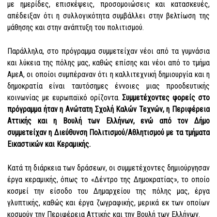
με ημερίδες, επισκέψεις, προσομοιώσεις
και
κατασκευές,
απέδειξαν ότι η συλλογικότητα
συμβάλλει
στην
βελτίωση
της
μάθησης και
στην ανάπτυξη
του πολιτισμού.
Παράλληλα, στο πρόγραμμα συμμετείχαν νέοι από τα γυμνάσια
και λύκεια της πόλης μας, καθώς επίσης και νέοι από το τμήμα
ΑμεΑ, οι οποίοι συμπέραναν ότι η καλλιτεχνική δημιουργία και η
δημοκρατία είναι ταυτόσημες έννοιες μιας προοδευτικής
κοινωνίας με ευρωπαϊκό ορίζοντα.
Συμμετέχοντες φορείς στο
πρόγραμμα ήταν η Ανώτατη Σχολή Καλών Τεχνών, η Περιφέρεια
Αττικής και η Βουλή των Ελλήνων,
ενώ από
το
ν
Δήμο
συμμετείχαν η Διεύθυνση Πολιτισμού/Αθλητισμού με τα τμήματα
Ε
ικαστικών και
Κ
εραμικής.
Κατά τη διάρκεια των δράσεων, οι
συμμετέχοντες
δημιούργησαν
έργα κεραμικής, όπως το
«
Δέντρο της Δημοκρατίας
»,
το οποίο
κοσμεί την είσοδο του Δημαρχείου της πόλης μας, έργα
γλυπτικής, καθώς και έργα ζωγραφικής, μερικά εκ των οποίων
κοσμούν την Περιφέρεια Αττικής και την Βουλή των Ελλήνων.