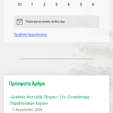
εκδηλώσεις
εκδηλώσεις
εκδηλώσεις
εκδηλώσεις
εκδηλώσεις
εκδηλώσεις
εκδηλώσεις
0
0
0
0
0
0
0
31
1
2
3
4
5
6
εκδηλώσεις
εκδηλώσεις
εκδηλώσεις
εκδηλώσεις
εκδηλώσεις
εκδηλώσεις
εκδηλώσεις
There are no events on this day.
Notice
Προβολή Ημερολογίου
Πρόσφατα Άρθρα
«Διεθνές Φεστιβάλ Πέτρας»: 11ο «Συναπάντημα
Παραδοσιακών Χορών»
7 Αυγούστου 2026