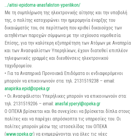
…/aitisi-epidoma-anasfaliston-yperilikon/
Με τη συμπλήρωση της ηλεκτρονικής αίτησης και την υποβολή
της, ο πολίτης κατοχυρώνει την ημερομηνία έναρξης του
δικαιώματός του, σε περίπτωση που κριθεί δικαιούχος των
αιτηθέντων παροχών σύμφωνα με την ισχύουσα νομοθεσία.
Επίσης, για την καλύτερη εξυπηρέτηση των Ατόμων με Αναπηρία
και των Ανασφαλίστων Υπερηλίκων, έχουν διατεθεί επιπλέον
τηλεφωνικές γραμμές και διευθύνσεις ηλεκτρονικού
ταχυδρομείου.
• Για τα Αναπηρικά Προνοιακά Επιδόματα οι ενδιαφερόμενοι
μπορούν να επικοινωνούν στα: τηλ. 2131519238 – email:
anapirika.epid@opeka.gr
• Οι Ανασφάλιστοι Υπερήλικες μπορούν να επικοινωνούν στα:
τηλ. 2131519206 – email:
anasfal.yperyl@opeka.gr
Ο ΟΠΕΚΑ βρίσκεται και θα συνεχίσει να βρίσκεται δίπλα στους
πολίτες και να παρέχει απρόσκοπτα τις υπηρεσίες του. Οι
πολίτες μπορούν μέσω της ιστοσελίδας του ΟΠΕΚΑ
(
www.opeka.gr
) να ενημερώνονται για όλες τις νέες