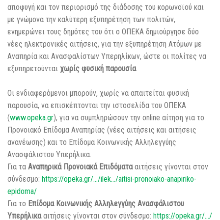
αποφυγή και τον περιορισμό της διάδοσης του κορωνοϊού και
με γνώμονα την καλύτερη εξυπηρέτηση των πολιτών,
ενημερώνει τους δημότες του ότι ο ΟΠΕΚΑ δημιούργησε δύο
νέες ηλεκτρονικές αιτήσεις, για την εξυπηρέτηση Ατόμων με
Αναπηρία και Ανασφαλίστων Υπερη
λίκων, ώστε οι πολίτες να
εξυπηρετούνται
χωρίς φυσική παρουσία
.
Οι ενδιαφερόμενοι μπορούν, χωρίς να απαιτείται φυσική
παρουσία, να επισκέπτονται την ιστοσελίδα του ΟΠΕΚΑ
(
www.opeka.gr
), για να συμπληρώσουν την online αίτηση για το
Προνοιακό Επίδομα Αναπηρίας (νέες αιτήσεις και αιτήσεις
ανανέωσης) και το Επίδομα Κοινωνικής Αλληλεγγύης
Ανασφάλιστου Υπερήλικα.
Για τα
Αναπηρικά Προνοιακά Επιδόματα
αιτήσεις γίνονται στον
σύνδεσμο:
https://opeka.gr/…/ilek…/aitisi-pronoiako-anapiriko-
epidoma/
Για το
Επίδομα Κοινωνικής Αλληλεγγύης Ανασφάλιστου
Υπερήλικα
αιτήσεις γίνονται στον σύνδεσμο:
https://opeka.gr/…/