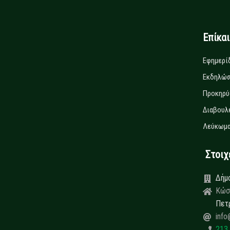
Επίκα
Εφημερί
Εκδηλώσ
Προκηρύ
Διαβουλ
Λεύκωμα
Στοιχεί
Δήμ
Κώσ
Πετ
info
213