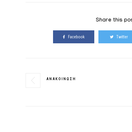
Share this pos
Facebook
Twitter
Α Ν Α Κ Ο Ι Ν Ω Σ Η