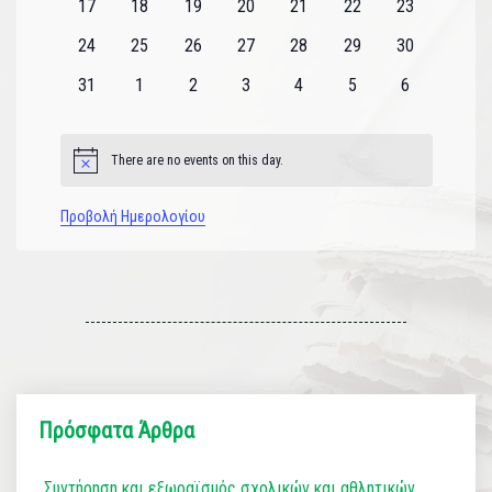
0
0
0
0
0
0
0
17
18
19
20
21
22
23
εκδηλώσεις
εκδηλώσεις
εκδηλώσεις
εκδηλώσεις
εκδηλώσεις
εκδηλώσεις
εκδηλώσεις
0
0
0
0
0
0
0
24
25
26
27
28
29
30
εκδηλώσεις
εκδηλώσεις
εκδηλώσεις
εκδηλώσεις
εκδηλώσεις
εκδηλώσεις
εκδηλώσεις
0
0
0
0
0
0
0
31
1
2
3
4
5
6
εκδηλώσεις
εκδηλώσεις
εκδηλώσεις
εκδηλώσεις
εκδηλώσεις
εκδηλώσεις
εκδηλώσεις
There are no events on this day.
Notice
Προβολή Ημερολογίου
Πρόσφατα Άρθρα
Συντήρηση και εξωραϊσμός σχολικών και αθλητικών