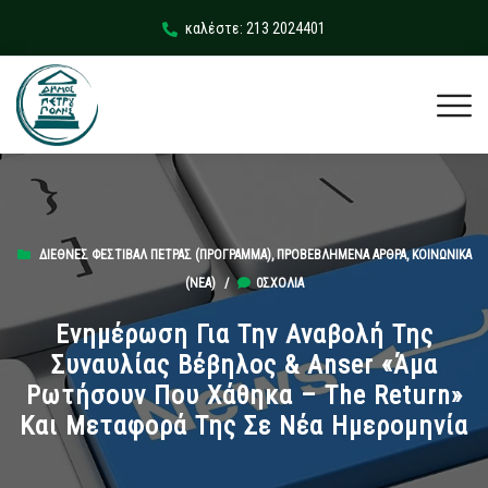
καλέστε: 213 2024401
ΔΙΕΘΝΈΣ ΦΕΣΤΙΒΆΛ ΠΈΤΡΑΣ (ΠΡΟΓΡΑΜΜΑ)
,
ΠΡΟΒΕΒΛΗΜΈΝΑ ΆΡΘΡΑ
,
ΚΟΙΝΩΝΙΚΆ
(ΝΕΑ)
/
0ΣΧΌΛΙΑ
Ενημέρωση Για Την Αναβολή Της
Συναυλίας Βέβηλος & Anser «Άμα
Ρωτήσουν Που Χάθηκα – The Return»
Και Μεταφορά Της Σε Νέα Ημερομηνία