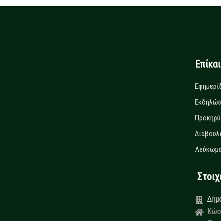
Επίκα
Εφημερί
Εκδηλώσ
Προκηρύ
Διαβουλ
Λεύκωμα
Στοιχεί
Δήμ
Κώσ