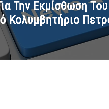
ια Την Εκμίσθωση Του
ό Κολυμβητήριο Πετ