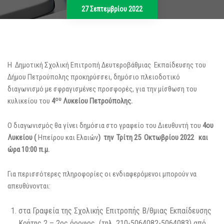
27 Σεπτεμβρίου 2022
Η Δημοτική Σχολική Επιτροπή Δευτεροβάθμιας Εκπαίδευσης του
Δήμου Πετρούπολης προκηρύσσει, δημόσιο πλειοδοτικό
διαγωνισμό με σφραγισμένες προσφορές, για την μίσθωση του
ου
κυλικείου του
4
Λυκείου Πετρούπολης.
Ο διαγωνισμός θα γίνει δημόσια στο γραφείο του Διευθυντή του
4ου
Λυκείου (
Ηπείρου και Ελαιών
) την Τρίτη 25 Οκτωβρίου 2022 και
ώρα 10:00 π.μ.
Για περισσότερες πληροφορίες οι ενδιαφερόμενοι μπορούν να
απευθύνονται:
στα Γραφεία της Σχολικής Επιτροπής Β/θμιας Εκπαίδευσης
Κρήτης 2 – 2ος όροφος (τηλ. 210-5064082-5064083) από