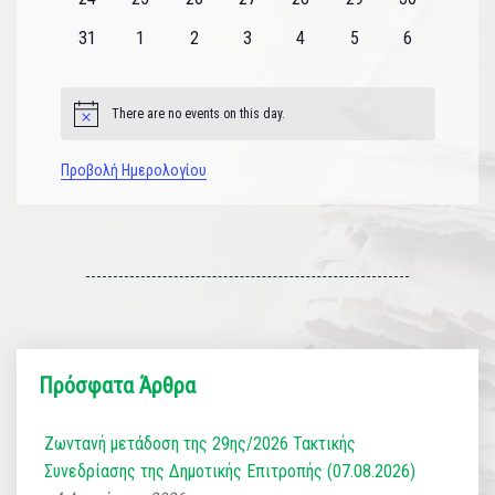
εκδηλώσεις
εκδηλώσεις
εκδηλώσεις
εκδηλώσεις
εκδηλώσεις
εκδηλώσεις
εκδηλώσεις
0
0
0
0
0
0
0
31
1
2
3
4
5
6
εκδηλώσεις
εκδηλώσεις
εκδηλώσεις
εκδηλώσεις
εκδηλώσεις
εκδηλώσεις
εκδηλώσεις
There are no events on this day.
Notice
Προβολή Ημερολογίου
Πρόσφατα Άρθρα
Ζωντανή μετάδοση της 29ης/2026 Τακτικής
Συνεδρίασης της Δημοτικής Επιτροπής (07.08.2026)