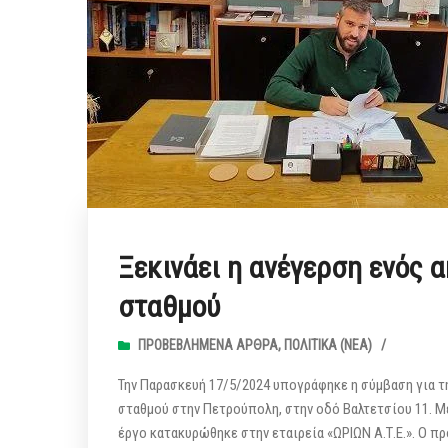
Ξεκινάει η ανέγερση ενός 
σταθμού
ΠΡΟΒΕΒΛΗΜΈΝΑ ΆΡΘΡΑ
,
ΠΟΛΙΤΙΚΆ (ΝΕΑ)
/
Την Παρασκευή 17/5/2024 υπογράφηκε η σύμβαση για 
σταθμού στην Πετρούπολη, στην οδό Βαλτετσίου 11. Μ
έργο κατακυρώθηκε στην εταιρεία «ΩΡΙΩΝ Α.Τ.Ε.». Ο π