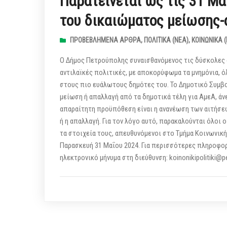
Παρατείνεται ως τις 31 Μ
του δικαιώματος μείωσης-
ΠΡΟΒΕΒΛΗΜΈΝΑ ΆΡΘΡΑ
,
ΠΟΛΙΤΙΚΆ (ΝΕΑ)
,
ΚΟΙΝΩΝΙΚΆ 
Ο Δήμος Πετρούπολης συναισθανόμενος τις δύσκολες 
αντιλαϊκές πολιτικές, με αποκορύφωμα τα μνημόνια, 
στους πιο ευάλωτους δημότες του. Το Δημοτικό Συμβού
μείωση ή απαλλαγή από τα δημοτικά τέλη για ΑμεΑ, άν
απαραίτητη προϋπόθεση είναι η ανανέωση των αιτήσεω
ή η απαλλαγή. Για τον λόγο αυτό, παρακαλούνται όλοι
τα στοιχεία τους, απευθυνόμενοι στο Τμήμα Κοινωνική
Παρασκευή 31 Μαΐου 2024. Για περισσότερες πληροφορί
ηλεκτρονικό μήνυμα στη διεύθυνση: koinonikipolitiki@pet