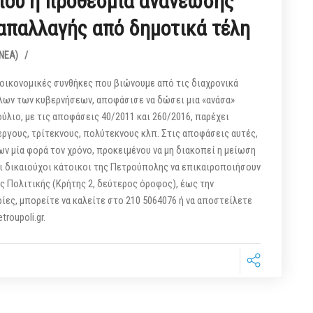
αΐου η προθεσμία ανανέωσης
απαλλαγής από δημοτικά τέλη
(ΝΕΑ)
/
οικονομικές συνθήκες που βιώνουμε από τις διαχρονικά
όλων των κυβερνήσεων, αποφάσισε να δώσει μια «ανάσα»
λιο, με τις αποφάσεις 40/2011 και 260/2016, παρέχει
εργους, τρίτεκνους, πολύτεκνους κλπ. Στις αποφάσεις αυτές,
ν μία φορά τον χρόνο, προκειμένου να μη διακοπεί η μείωση
 οι δικαιούχοι κάτοικοι της Πετρούπολης να επικαιροποιήσουν
ς Πολιτικής (Κρήτης 2, δεύτερος όροφος), έως την
ες, μπορείτε να καλείτε στο 210 5064076 ή να αποστείλετε
roupoli.gr.