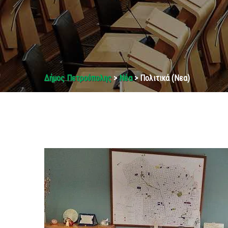
Δήμος Πετρούπολης
>
Νέα
> Πολιτικά (Νεα)