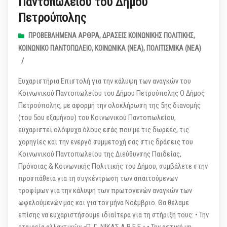
Παντοπωλείου του Δήμου
Πετρούπολης
ΠΡΟΒΕΒΛΗΜΈΝΑ ΆΡΘΡΑ
,
ΔΡΆΣΕΙΣ ΚΟΙΝΩΝΙΚΉΣ ΠΟΛΙΤΙΚΉΣ
,
ΚΟΙΝΩΝΙΚΌ ΠΑΝΤΟΠΩΛΕΊΟ
,
ΚΟΙΝΩΝΙΚΆ (ΝΕΑ)
,
ΠΟΛΙΤΙΣΜΙΚΆ (ΝΕΑ)
/
Ευχαριστήρια Επιστολή για την κάλυψη των αναγκών του
Κοινωνικού Παντοπωλείου του Δήμου Πετρούπολης Ο Δήμος
Πετρούπολης, με αφορμή την ολοκλήρωση της 5ης διανομής
(του 5ου εξαμήνου) του Κοινωνικού Παντοπωλείου,
ευχαριστεί ολόψυχα όλους εσάς που με τις δωρεές, τις
χορηγίες και την ενεργό συμμετοχή σας στις δράσεις του
Κοινωνικού Παντοπωλείου της Διεύθυνσης Παιδείας,
Πρόνοιας & Κοινωνικής Πολιτικής του Δήμου, συμβάλετε στην
προσπάθεια για τη συγκέντρωση των απαιτούμενων
τροφίμων για την κάλυψη των πρωτογενών αναγκών των
ωφελούμενών μας και για τον μήνα Νοέμβριο. Θα θέλαμε
επίσης να ευχαριστήσουμε ιδιαίτερα για τη στήριξη τους: • Την