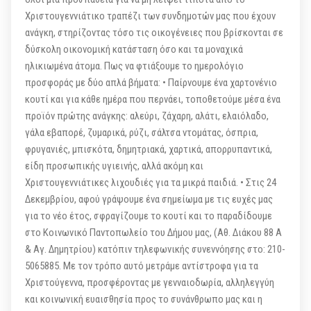
Χριστουγεννιάτικο τραπέζι των συνδημοτών μας που έχουν
ανάγκη, στηρίζοντας τόσο τις οικογένειες που βρίσκονται σε
δύσκολη οικονομική κατάσταση όσο και τα μοναχικά
ηλικιωμένα άτομα. Πως να φτιάξουμε το ημερολόγιο
προσφοράς με δύο απλά βήματα: • Παίρνουμε ένα χαρτονένιο
κουτί και για κάθε ημέρα που περνάει, τοποθετούμε μέσα ένα
προϊόν πρώτης ανάγκης: αλεύρι, ζάχαρη, αλάτι, ελαιόλαδο,
γάλα εβαπορέ, ζυμαρικά, ρύζι, σάλτσα ντομάτας, όσπρια,
φρυγανιές, μπισκότα, δημητριακά, χαρτικά, απορρυπαντικά,
είδη προσωπικής υγιεινής, αλλά ακόμη και
Χριστουγεννιάτικες λιχουδιές για τα μικρά παιδιά. • Στις 24
Δεκεμβρίου, αφού γράψουμε ένα σημείωμα με τις ευχές μας
για το νέο έτος, σφραγίζουμε το κουτί και το παραδίδουμε
στο Κοινωνικό Παντοπωλείο του Δήμου μας, (Αθ. Διάκου 88 Α
& Αγ. Δημητρίου) κατόπιν τηλεφωνικής συνεννόησης στο: 210-
5065885. Με τον τρόπο αυτό μετράμε αντίστροφα για τα
Χριστούγεννα, προσφέροντας με γενναιοδωρία, αλληλεγγύη
και κοινωνική ευαισθησία προς το συνάνθρωπο μας και η