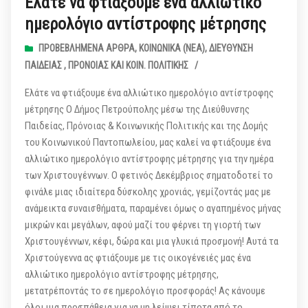
Ελάτε να φτιάξουμε ένα αλλιώτικο
ημερολόγιο αντίστροφης μέτρησης
ΠΡΟΒΕΒΛΗΜΈΝΑ ΆΡΘΡΑ
,
ΚΟΙΝΩΝΙΚΆ (ΝΕΑ)
,
ΔΙΕΎΘΥΝΣΗ
ΠΑΙΔΕΊΑΣ , ΠΡΌΝΟΙΑΣ ΚΑΙ KΟΙΝ. ΠΟΛΙΤΙΚΉΣ
/
Ελάτε να φτιάξουμε ένα αλλιώτικο ημερολόγιο αντίστροφης
μέτρησης Ο Δήμος Πετρούπολης μέσω της Διεύθυνσης
Παιδείας, Πρόνοιας & Κοινωνικής Πολιτικής και της Δομής
του Κοινωνικού Παντοπωλείου, μας καλεί να φτιάξουμε ένα
αλλιώτικο ημερολόγιο αντίστροφης μέτρησης για την ημέρα
των Χριστουγέννων. Ο φετινός Δεκέμβριος σηματοδοτεί το
φινάλε μιας ιδιαίτερα δύσκολης χρονιάς, γεμίζοντάς μας με
ανάμεικτα συναισθήματα, παραμένει όμως ο αγαπημένος μήνας
μικρών και μεγάλων, αφού μαζί του φέρνει τη γιορτή των
Χριστουγέννων, κέφι, δώρα και μια γλυκιά προσμονή! Αυτά τα
Χριστούγεννα ας φτιάξουμε με τις οικογένειές μας ένα
αλλιώτικο ημερολόγιο αντίστροφης μέτρησης,
μετατρέποντάς το σε ημερολόγιο προσφοράς! Ας κάνουμε
όλοι μια προσπάθεια για να μη λείψει τίποτα από το