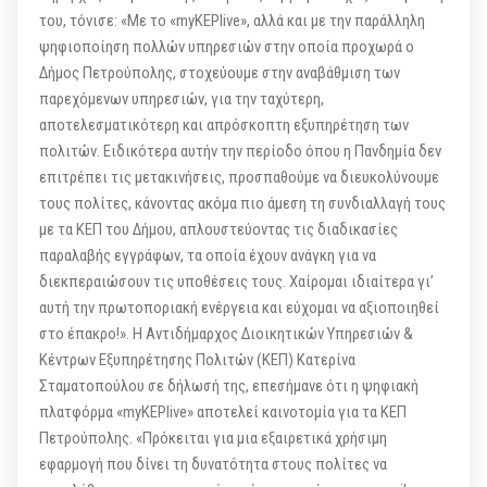
του, τόνισε: «Με το «myKEPlive», αλλά και με την παράλληλη
ψηφιοποίηση πολλών υπηρεσιών στην οποία προχωρά ο
Δήμος Πετρούπολης, στοχεύουμε στην αναβάθμιση των
παρεχόμενων υπηρεσιών, για την ταχύτερη,
αποτελεσματικότερη και απρόσκοπτη εξυπηρέτηση των
πολιτών. Ειδικότερα αυτήν την περίοδο όπου η Πανδημία δεν
επιτρέπει τις μετακινήσεις, προσπαθούμε να διευκολύνουμε
τους πολίτες, κάνοντας ακόμα πιο άμεση τη συνδιαλλαγή τους
με τα ΚΕΠ του Δήμου, απλουστεύοντας τις διαδικασίες
παραλαβής εγγράφων, τα οποία έχουν ανάγκη για να
διεκπεραιώσουν τις υποθέσεις τους. Χαίρομαι ιδιαίτερα γι’
αυτή την πρωτοποριακή ενέργεια και εύχομαι να αξιοποιηθεί
στο έπακρο!». Η Αντιδήμαρχος Διοικητικών Υπηρεσιών &
Κέντρων Εξυπηρέτησης Πολιτών (ΚΕΠ) Κατερίνα
Σταματοπούλου σε δήλωσή της, επεσήμανε ότι η ψηφιακή
πλατφόρμα «myKEPlive» αποτελεί καινοτομία για τα ΚΕΠ
Πετρούπολης. «Πρόκειται για μια εξαιρετικά χρήσιμη
εφαρμογή που δίνει τη δυνατότητα στους πολίτες να