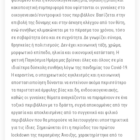
φαινόμενο είναι η ενδοοικογενειακή βία, δηλαδή η βίαιη και
κακοποιητική συμπεριφορά που υφίστανται οι γυναίκες στο
οικογενειακό/συντροφικό τους περιβάλλον. Βασίζεται στην
επιβολή της δύναμης και στην άσκηση ελέγχου από τον θύτη,
ενώ συνήθως κλιμακώνεται με το πέρασμα του χρόνου, τόσο
σε σοβαρότητα όσο και σε συχνότητα. Δε γνωρίζει σύνορα,
θρησκείες ή πολιτισμούς. Δεν έχει κοινωνική τάξη, χρώμα,
μορφωτικό επίπεδο, ηλικία και οικονομική κατάσταση. Η
φετινή Παγκόσμια Ημέρα μας βρίσκει όλες και όλους σε μία
ιδιαίτερα δύσκολη συνθήκη λόγω της πανδημίας του Covid-19.
Η καραντίνα, ο υποχρεωτικός εγκλεισμός και η κοινωνική
αποστασιοποίηση δύνανται να εντείνουν ακόμα περισσότερο
τα περιστατικά έμφυλης βίας και δη, ενδοοικογενειακής,
καθώς οι γυναίκες θύματα αναγκάζονται να παραμένουν σε ένα
τοξικό περιβάλλον με το δράστη, συχνά αποκομμένες από την
εργασία και αποκλεισμένες από το συγγενικό και φιλικό
περιβάλλον που θα μπορούσε να λειτουργήσει υποστηρικτικά
για τις ίδιες. Σημειώνεται ότι η περίοδος του πρώτου
lockdown της περασμένης Άνοιξης, χαρακτηρίστηκε από το