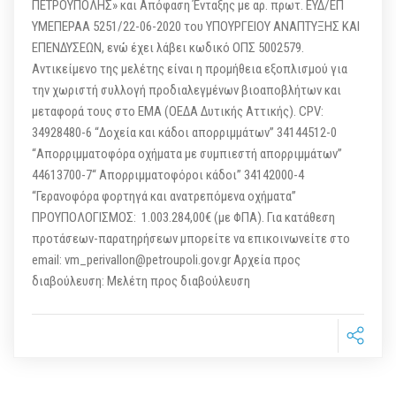
ΠΕΤΡΟΥΠΟΛΗΣ» και Απόφαση Ένταξης με αρ. πρωτ. ΕΥΔ/ΕΠ
ΥΜΕΠΕΡΑΑ 5251/22-06-2020 του ΥΠΟΥΡΓΕΙΟΥ ΑΝΑΠΤΥΞΗΣ ΚΑΙ
ΕΠΕΝΔΥΣΕΩΝ, ενώ έχει λάβει κωδικό ΟΠΣ 5002579.
Αντικείμενο της μελέτης είναι η προμήθεια εξοπλισμού για
την χωριστή συλλογή προδιαλεγμένων βιοαποβλήτων και
μεταφορά τους στο ΕΜΑ (ΟΕΔΑ Δυτικής Αττικής). CPV:
34928480-6 “Δοχεία και κάδοι απορριμμάτων” 34144512-0
“Απορριμματοφόρα οχήματα με συμπιεστή απορριμμάτων”
44613700-7“ Απορριμματοφόροι κάδοι” 34142000-4
“Γερανοφόρα φορτηγά και ανατρεπόμενα οχήματα”
ΠΡΟΥΠΟΛΟΓΙΣΜΟΣ: 1.003.284,00€ (με ΦΠΑ). Για κατάθεση
προτάσεων-παρατηρήσεων μπορείτε να επικοινωνείτε στο
email: vm_perivallon@petroupoli.gov.gr Αρχεία προς
διαβούλευση: Μελέτη προς διαβούλευση