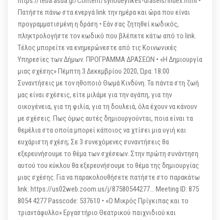
https://teba.asda.gr/Content/synodeytikes-draseis/index.html •
Πατήστε πάνω στα ενεργά link την ημέρα και ώρα που είναι
προγραμματισμένη η δράση • Εάν σας ζητηθεί κωδικός,
πληκτρολογήστε τον κωδικό που βλέπετε κάτω από το link.
Τέλος μπορείτε να ενημερώνεστε από τις Κοινωνικές
Υπηρεσίες των Δήμων. ΠΡΟΓΡΑΜΜΑ ΔΡΑΣΕΩΝ • «Η Δημιουργία
μιας σχέσης» Πέμπτη 3 Δεκεμβρίου 2020, Ώρα: 18:00
Συναντήσεις με τον ηθοποιό Θωμά Κινδύνη. Τα πάντα στη ζωή
μας είναι σχέσεις, είτε μιλάμε για την αγάπη, για την
οικογένεια, για τη φιλία, για τη δουλειά, όλα έχουν να κάνουν
με σχέσεις. Πως όμως αυτές δημιουργούνται, ποια είναι τα
θεμέλια στα οποία μπορεί κάποιος να χτίσει μια υγιή και
ευχάριστη σχέση; Σε 3 συνεχόμενες συναντήσεις θα
εξερευνήσουμε το θέμα των σχέσεων. Στην πρώτη συνάντηση
αυτού του κύκλου θα εξερευνήσουμε το θέμα της δημιουργίας
μιας σχέσης. Για να παρακολουθήσετε πατήστε στο παρακάτω
link: https://us02web.zoom.us/j/87580544277… Meeting ID: 875
8054 4277 Passcode: 537610 • «Ο Μικρός Πρίγκιπας και το
τριαντάφυλλο» Εργαστήριο Θεατρικού παιχνιδιού και