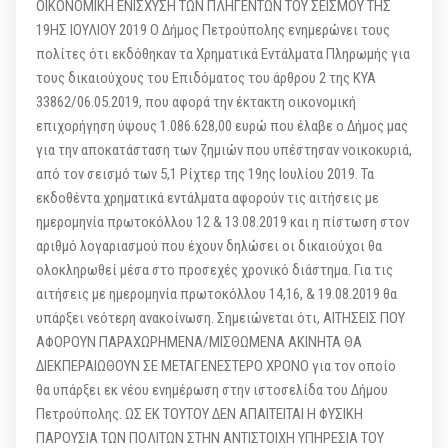
ΟΙΚΟΝΟΜΙΚΗ ΕΝΙΣΧΥΣΗ ΤΩΝ ΠΛΗΓΕΝΤΩΝ ΤΟΥ ΣΕΙΣΜΟΥ ΤΗΣ
19ΗΣ ΙΟΥΛΙΟΥ 2019 Ο Δήμος Πετρούπολης ενημερώνει τους
πολίτες ότι εκδόθηκαν τα Χρηματικά Εντάλματα Πληρωμής για
τους δικαιούχους του Επιδόματος του άρθρου 2 της ΚΥΑ
33862/06.05.2019, που αφορά την έκτακτη οικονομική
επιχορήγηση ύψους 1.086.628,00 ευρώ που έλαβε ο Δήμος μας
για την αποκατάσταση των ζημιών που υπέστησαν νοικοκυριά,
από τον σεισμό των 5,1 Ρίχτερ της 19ης Ιουλίου 2019. Τα
εκδοθέντα χρηματικά εντάλματα αφορούν τις αιτήσεις με
ημερομηνία πρωτοκόλλου 12 & 13.08.2019 και η πίστωση στον
αριθμό λογαριασμού που έχουν δηλώσει οι δικαιούχοι θα
ολοκληρωθεί μέσα στο προσεχές χρονικό διάστημα. Για τις
αιτήσεις με ημερομηνία πρωτοκόλλου 14,16, & 19.08.2019 θα
υπάρξει νεότερη ανακοίνωση. Σημειώνεται ότι, ΑΙΤΗΣΕΙΣ ΠΟΥ
ΑΦΟΡΟΥΝ ΠΑΡΑΧΩΡΗΜΕΝΑ/ΜΙΣΘΩΜΕΝΑ ΑΚΙΝΗΤΑ ΘΑ
ΔΙΕΚΠΕΡΑΙΩΘΟΥΝ ΣΕ ΜΕΤΑΓΕΝΕΣΤΕΡΟ ΧΡΟΝΟ για τον οποίο
θα υπάρξει εκ νέου ενημέρωση στην ιστοσελίδα του Δήμου
Πετρούπολης. ΩΣ ΕΚ ΤΟΥΤΟΥ ΔΕΝ ΑΠΑΙΤΕΙΤΑΙ Η ΦΥΣΙΚΗ
ΠΑΡΟΥΣΙΑ ΤΩΝ ΠΟΛΙΤΩΝ ΣΤΗΝ ΑΝΤΙΣΤΟΙΧΗ ΥΠΗΡΕΣΙΑ ΤΟΥ