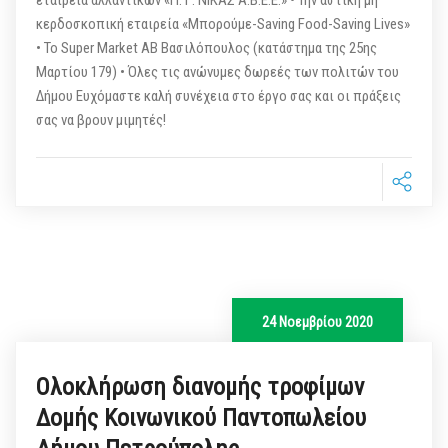
εταιρεία αλλαντικών «Π. Γ. ΝΙΚΑΣ Α.Β.Ε.Ε.» • Την αστική μη
κερδοσκοπική εταιρεία «Μπορούμε-Saving Food-Saving Lives»
• Το Super Market AB Βασιλόπουλος (κατάστημα της 25ης
Μαρτίου 179) • Όλες τις ανώνυμες δωρεές των πολιτών του
Δήμου Ευχόμαστε καλή συνέχεια στο έργο σας και οι πράξεις
σας να βρουν μιμητές!
24 Νοεμβρίου 2020
Ολοκλήρωση διανομής τροφίμων
Δομής Κοινωνικού Παντοπωλείου