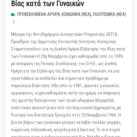
Βίας κατά των Γυναικών
ΠΡΟΒΕΒΛΗΜΈΝΑ ΆΡΘΡΑ
,
ΚΟΙΝΩΝΙΚΆ (ΝΕΑ)
,
ΠΟΛΙΤΙΣΜΙΚΆ (ΝΕΑ)
/
Μήνυμα της Αντιδημάρχου Διοικητικών Υπηρεσιών, ΚΕΠ &
Προέδρου της Δημοτικής Επιτροπής Ισότητας, Κατερίνας
Σταματοπούλου, για τη Διεθνή Ημέρα Εξάλειψης της Βίας κατά
των Γυναικών Η 25η Νοεμβρίου έχει καθιερωθεί από το 1999,
με απόφαση της Γενικής Συνέλευσης του Ο.Η.Ε., ως Διεθνή
Ημέρα για την Εξάλειψη της Βίας κατά των Γυναικών, σε μια
προσπάθεια να αναδείξει ένα σημαντικό πρόβλημα με
παγκόσμια διάσταση. Ήδη από το 1981, αρκετές γυναικείες
οργανώσεις, είχαν καθιερώσει αυτή την ημέρα, σε ανάμνηση
της φρικτής δολοφονίας των τριών αδερφών Μιραμπάλ,
πολιτικών αγωνιστριών από την Δομινικανή Δημοκρατία, με
διαταγή του δικτάτορα Τρουχίλο στις 25 Νοεμβρίου 1960. Η
βία σε βάρος των γυναικών μπορεί να λάβει πολλές μορφές,
σωματική, σεξουαλική, ψυχολογική ή λεκτική. Το πιο συχνό