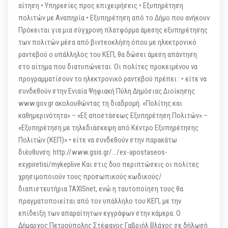
αίτηση • Υπηρεσίες προς επιχειρήσεις • Εξυπηρέτηση
πολιτών με Αναπηρία • Εξυπηρέτηση από το Δήμο που ανήκουν
Πρόκειται για μια σύγχρονη πλατφόρμα άμεσης εξυπηρέτησης
των πολιτών μέσα από βιντεοκλήση όπου με ηλεκτρονικό
ραντεβού ο υπάλληλος του ΚΕΠ, θα δώσει άμεση απάντηση
στο αίτημα που διατυπώνεται. Οι πολίτες προκειμένου να
προγραμματίσουν το ηλεκτρονικό ραντεβού πρέπει : • είτε να
συνδεθούν στην Ενιαία Ψηφιακή Πύλη Δημόσιας Διοίκησης
www.gov.gr ακολουθώντας τη διαδρομή: «Πολίτης και
καθημερινότητα» – «Εξ αποστάσεως Εξυπηρέτηση Πολιτών» –
«Εξυπηρέτηση με τηλεδιάσκεψη από Κέντρο Εξυπηρέτησης
Πολιτών (ΚΕΠ)» • είτε να συνδεθούν στην παρακάτω
διέυθυνση: http://www.gsis.gr/…/ex-apostaseos-
exypiretisi/mykeplive Και στις δυο περιπτώσεις οι πολίτες
χρησιμοποιούν τους προσωπικούς κωδικούς/
διαπιστευτήρια TAXISnet, ενώ η ταυτοποίηση τους θα
πραγματοποιείται από τον υπάλληλο του ΚΕΠ, με την
επίδειξη των απαραίτητων εγγράφων στην κάμερα. Ο
Δήμαρχος Πετρούπολης Στέφανος Γαβριήλ Βλάχος σε δήλωσή