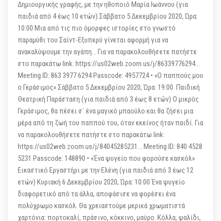
Δημιουργικής γραφής, με την ηθοποιό Μαρία Ιωάννου (για
παιδιά από 4 έως 10 ετών) Σάββατο 5 Δεκεμβρίου 2020, Ώρα:
10:00 Μια από τις πιο όμορφες ιστορίες στο γνωστό
παραμύθι του Σαίντ-Εξυπερύ γίνεται αφορμή για να
ανακαλύψουμε την αγάπη… Για να παρακολουθήσετε πατήστε
στο παρακάτω link: https://us02web.zoom.us/j/86339776294…
Meeting ID: 863 3977 6294 Passcode: 4957724 • «Ο παππούς μου
ο Γεράσιμος» Σάββατο 5 Δεκεμβρίου 2020, Ώρα: 19:00 Παιδική
Θεατρική Παράσταση (για παιδιά από 3 έως 8 ετών) Ο μικρός
Γεράσιμος, θα πέσει σ΄ ένα μαγικό μπαούλο και θα ζήσει μια
μέρα από τη ζωή του παππού του, όταν εκείνος ήταν παιδί. Για
να παρακολουθήσετε πατήστε στο παρακάτω link:
https://us02web.zoom.us/j/84045285231… Meeting ID: 840 4528
5231 Passcode: 148890 • «Ένα ψυγείο που φορούσε κασκόλ»
Εικαστικό Εργαστήρι με την Ελένη (για παιδιά από 3 έως 12
ετών) Κυριακή 6 Δεκεμβρίου 2020, Ώρα: 10:00 Ένα ψυγείο
διαφορετικό από τα άλλα, αποφάσισε να φορέσει ένα
πολύχρωμο κασκόλ. Θα χρειαστούμε μερικά χρωματιστά
χαρτόνια: πορτοκαλί, πράσινο, κόκκινο, μαύρο. Κόλλα, ψαλίδι,