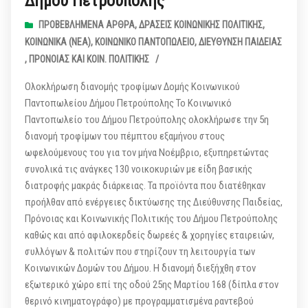
Δήμου Πετρούπολης
ΠΡΟΒΕΒΛΗΜΈΝΑ ΆΡΘΡΑ
,
ΔΡΆΣΕΙΣ ΚΟΙΝΩΝΙΚΉΣ ΠΟΛΙΤΙΚΉΣ
,
ΚΟΙΝΩΝΙΚΆ (ΝΕΑ)
,
ΚΟΙΝΩΝΙΚΌ ΠΑΝΤΟΠΩΛΕΊΟ
,
ΔΙΕΎΘΥΝΣΗ ΠΑΙΔΕΊΑΣ
, ΠΡΌΝΟΙΑΣ ΚΑΙ KΟΙΝ. ΠΟΛΙΤΙΚΉΣ
/
Ολοκλήρωση διανομής τροφίμων Δομής Κοινωνικού
Παντοπωλείου Δήμου Πετρούπολης Το Κοινωνικό
Παντοπωλείο του Δήμου Πετρούπολης ολοκλήρωσε την 5η
διανομή τροφίμων του πέμπτου εξαμήνου στους
ωφελούμενους του για τον μήνα Νοέμβριο, εξυπηρετώντας
συνολικά τις ανάγκες 130 νοικοκυριών με είδη βασικής
διατροφής μακράς διάρκειας. Τα προϊόντα που διατέθηκαν
προήλθαν από ενέργειες δικτύωσης της Διεύθυνσης Παιδείας,
Πρόνοιας και Κοινωνικής Πολιτικής του Δήμου Πετρούπολης
καθώς και από αφιλοκερδείς δωρεές & χορηγίες εταιρειών,
συλλόγων & πολιτών που στηρίζουν τη λειτουργία των
Κοινωνικών Δομών του Δήμου. Η διανομή διεξήχθη στον
εξωτερικό χώρο επί της οδού 25ης Μαρτίου 168 (δίπλα στον
θερινό κινηματογράφο) με προγραμματισμένα ραντεβού