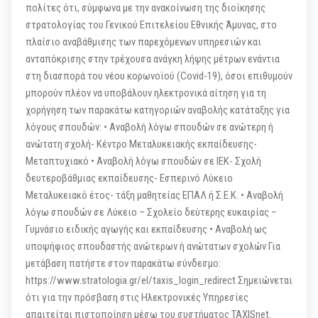
πολίτες ότι, σύμφωνα με την ανακοίνωση της διοίκησης
στρατολογίας του Γενικού Επιτελείου Εθνικής Άμυνας, στο
πλαίσιο αναβάθμισης των παρεχόμενων υπηρεσιών και
ανταπόκρισης στην τρέχουσα ανάγκη λήψης μέτρων ενάντια
στη διασπορά του νέου κορωνοϊού (Covid-19), όσοι επιθυμούν
μπορούν πλέον να υποβάλουν ηλεκτρονικά αίτηση για τη
χορήγηση των παρακάτω κατηγοριών αναβολής κατάταξης για
λόγους σπουδών: • Αναβολή λόγω σπουδών σε ανώτερη ή
ανώτατη σχολή- Κέντρο Μεταλυκειακής εκπαίδευσης-
Μεταπτυχιακό • Αναβολή λόγω σπουδών σε ΙΕΚ- Σχολή
δευτεροβάθμιας εκπαίδευσης- Εσπερινό Λύκειο
Μεταλυκειακό έτος- τάξη μαθητείας ΕΠΑΛ ή Σ.Ε.Κ. • Αναβολή
λόγω σπουδών σε Λύκειο – Σχολείο δεύτερης ευκαιρίας –
Γυμνάσιο ειδικής αγωγής και εκπαίδευσης • Αναβολή ως
υποψήφιος σπουδαστής ανώτερων ή ανώτατων σχολών Για
μετάβαση πατήστε στον παρακάτω σύνδεσμο:
https://www.stratologia.gr/el/taxis_login_redirect Σημειώνεται
ότι για την πρόσβαση στις Ηλεκτρονικές Υπηρεσίες
απαιτείται πιστοποίηση μέσω του συστήματος TAXISnet.