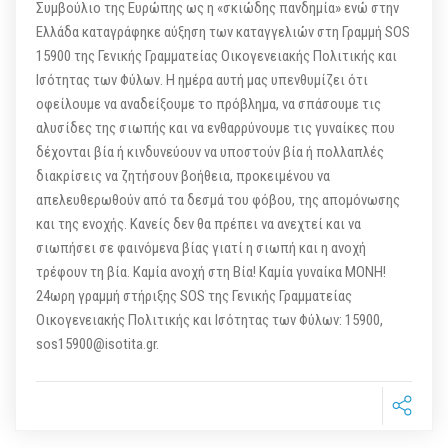
Συμβούλιο της Ευρώπης ως η «σκιώδης πανδημία» ενώ στην
Ελλάδα καταγράφηκε αύξηση των καταγγελιών στη Γραμμή SOS
15900 της Γενικής Γραμματείας Οικογενειακής Πολιτικής και
Ισότητας των Φύλων. Η ημέρα αυτή μας υπενθυμίζει ότι
οφείλουμε να αναδείξουμε το πρόβλημα, να σπάσουμε τις
αλυσίδες της σιωπής και να ενθαρρύνουμε τις γυναίκες που
δέχονται βία ή κινδυνεύουν να υποστούν βία ή πολλαπλές
διακρίσεις να ζητήσουν βοήθεια, προκειμένου να
απελευθερωθούν από τα δεσμά του φόβου, της απομόνωσης
και της ενοχής. Κανείς δεν θα πρέπει να ανεχτεί και να
σιωπήσει σε φαινόμενα βίας γιατί η σιωπή και η ανοχή
τρέφουν τη βία. Καμία ανοχή στη Βία! Καμία γυναίκα ΜΟΝΗ!
24ωρη γραμμή στήριξης SOS της Γενικής Γραμματείας
Οικογενειακής Πολιτικής και Ισότητας των Φύλων: 15900,
sos15900@isotita.gr.