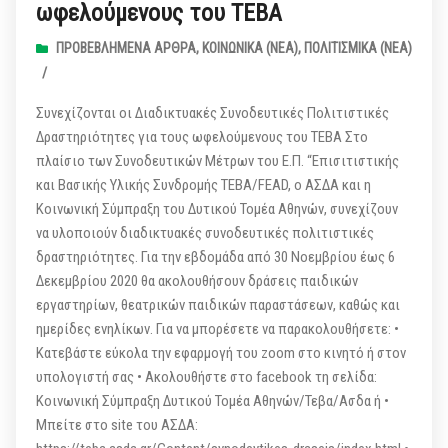
ωφελούμενους του ΤΕΒA
ΠΡΟΒΕΒΛΗΜΈΝΑ ΆΡΘΡΑ
,
ΚΟΙΝΩΝΙΚΆ (ΝΕΑ)
,
ΠΟΛΙΤΙΣΜΙΚΆ (ΝΕΑ)
/
Συνεχίζονται οι Διαδικτυακές Συνοδευτικές Πολιτιστικές
Δραστηριότητες για τους ωφελούμενους του ΤΕΒA Στο
πλαίσιο των Συνοδευτικών Μέτρων του Ε.Π. “Επισιτιστικής
και Βασικής Υλικής Συνδρομής ΤΕΒΑ/FEAD, ο ΑΣΔΑ και η
Κοινωνική Σύμπραξη του Δυτικού Τομέα Αθηνών, συνεχίζουν
να υλοποιούν διαδικτυακές συνοδευτικές πολιτιστικές
δραστηριότητες. Για την εβδομάδα από 30 Νοεμβρίου έως 6
Δεκεμβρίου 2020 θα ακολουθήσουν δράσεις παιδικών
εργαστηρίων, θεατρικών παιδικών παραστάσεων, καθώς και
ημερίδες ενηλίκων. Για να μπορέσετε να παρακολουθήσετε: •
Κατεβάστε εύκολα την εφαρμογή του zoom στο κινητό ή στον
υπολογιστή σας • Ακολουθήστε στο facebook τη σελίδα:
Κοινωνική Σύμπραξη Δυτικού Τομέα Αθηνών/Τεβα/Ασδα ή •
Μπείτε στο site του ΑΣΔΑ: