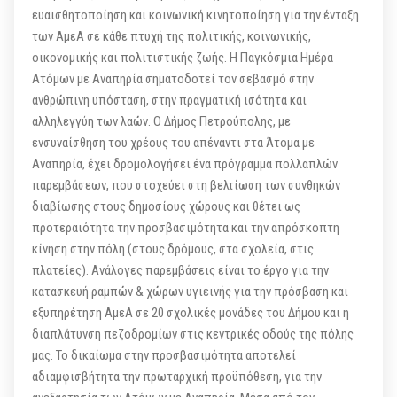
ευαισθητοποίηση και κοινωνική κινητοποίηση για την ένταξη
των ΑμεΑ σε κάθε πτυχή της πολιτικής, κοινωνικής,
οικονομικής και πολιτιστικής ζωής. Η Παγκόσμια Ημέρα
Ατόμων με Αναπηρία σηματοδοτεί τον σεβασμό στην
ανθρώπινη υπόσταση, στην πραγματική ισότητα και
αλληλεγγύη των λαών. Ο Δήμος Πετρούπολης, με
ενσυναίσθηση του χρέους του απέναντι στα Άτομα με
Αναπηρία, έχει δρομολογήσει ένα πρόγραμμα πολλαπλών
παρεμβάσεων, που στοχεύει στη βελτίωση των συνθηκών
διαβίωσης στους δημοσίους χώρους και θέτει ως
προτεραιότητα την προσβασιμότητα και την απρόσκοπτη
κίνηση στην πόλη (στους δρόμους, στα σχολεία, στις
πλατείες). Ανάλογες παρεμβάσεις είναι το έργο για την
κατασκευή ραμπών & χώρων υγιεινής για την πρόσβαση και
εξυπηρέτηση ΑμεΑ σε 20 σχολικές μονάδες του Δήμου και η
διαπλάτυνση πεζοδρομίων στις κεντρικές οδούς της πόλης
μας. Το δικαίωμα στην προσβασιμότητα αποτελεί
αδιαμφισβήτητα την πρωταρχική προϋπόθεση, για την