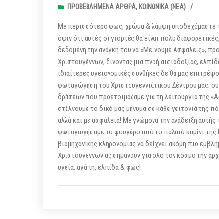
ΠΡΟΒΕΒΛΗΜΈΝΑ ΆΡΘΡΑ
,
ΚΟΙΝΩΝΙΚΆ (ΝΕΑ)
/
Με περισσότερο φως, χρώμα & λάμψη υποδεχόμαστε τα
όψιν ότι αυτές οι γιορτές θα είναι πολύ διαφορετικές
δεδομένη την ανάγκη του να «Μείνουμε Ασφαλείς», προ
Χριστουγέννων, δίνοντας μια πνοή αισιοδοξίας, ελπίδ
ιδιαίτερες υγειονομικές συνθήκες δε θα μας επιτρέψου
φωταγώγηση του Χριστουγεννιάτικου Δέντρου μας, ού
δράσεων που προετοιμάζαμε για τη λειτουργία της «
στέλνουμε το δικό μας μήνυμα σε κάθε γειτονιά της πό
αλλά και με ασφάλεια! Με γνώμονα την ανάδειξη αυτής
φωταγωγήσαμε το φουγάρο από το παλαιό καμίνι της 
βιομηχανικής κληρονομιάς να δείχνει ακόμη πιο εμβλημ
Χριστουγέννων ας σημάνουν για όλο τον κόσμο την αρχή
υγεία, αγάπη, ελπίδα & φως!