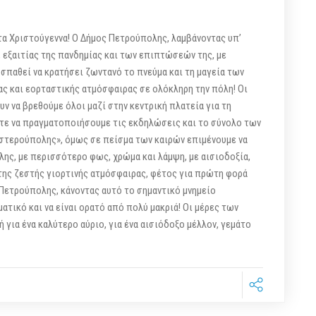
 Χριστούγεννα! Ο Δήμος Πετρούπολης, λαμβάνοντας υπ’
, εξαιτίας της πανδημίας και των επιπτώσεών της, με
σπαθεί να κρατήσει ζωντανό το πνεύμα και τη μαγεία των
ας και εορταστικής ατμόσφαιρας σε ολόκληρη την πόλη! Οι
ν να βρεθούμε όλοι μαζί στην κεντρική πλατεία για τη
τε να πραγματοποιήσουμε τις εκδηλώσεις και το σύνολο των
Αστερούπολης», όμως σε πείσμα των καιρών επιμένουμε να
λης, με περισσότερο φως, χρώμα και λάμψη, με αισιοδοξία,
 της ζεστής γιορτινής ατμόσφαιρας, φέτος για πρώτη φορά
Πετρούπολης, κάνοντας αυτό το σημαντικό μνημείο
ατικό και να είναι ορατό από πολύ μακριά! Οι μέρες των
 για ένα καλύτερο αύριο, για ένα αισιόδοξο μέλλον, γεμάτο