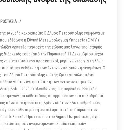
ΠΡΟΣΤΑΣΊΑ
/
σης ισχυρής κακοκαιρίας Ο Δήμος Πετρούπολης σύμφωνα με
που εξέδωσε η Εθνική Μετεωρολογική Υπηρεσία (Ε.Μ.Υ.)
 πλήξει αρκετές περιοχές της χώρας μας λόγω της ισχυρής
ής διάρκειάς τους (από την Παρασκευή 11 Δεκεμβρίου μέχρι
ες να είναι ιδιαίτερα προσεκτικοί, μεριμνώντας για τη λήψη
αι από την εκδήλωση των έντονων καιρικών φαινομένων. Ο
ς του Δήμου Πετρούπολης Φώτης Χριστόπουλος κάνει
πάθεια για την αντιμετώπιση των έντονων καιρικών
3 Δεκεμβρίου 2020 ακολουθώντας τις παρακάτω Βασικές
ικειμένων και κάθε είδους απορριμμάτων στα πεζοδρόμια
 μας πάνω από φρεάτια ομβρίων υδάτων • Δε σταθμεύουμε,
εύγουμε κάθε περιττή μετακίνηση κατά τη διάρκεια των
τμήμα Πολιτικής Προστασίας του Δήμου Πετρούπολης έχει
αντιμετώπιση των αναμενόμενων ακραίων καιρικών