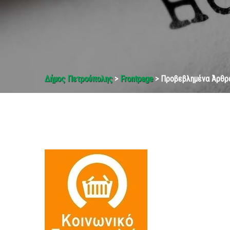
Δήμος Πετρούπολης
>
Frontpage
> Προβεβλημένα Άρθρ