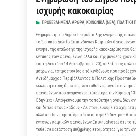
ισχυρής κακοκαιρίας
ΠΡΟΒΕΒΛΗΜΈΝΑ ΆΡΘΡΑ
,
ΚΟΙΝΩΝΙΚΆ (ΝΕΑ)
,
ΠΟΛΙΤΙΚΉ 
Ενημέρωση του Δήμου Πετρούπολης ενόψει της επέλα
το Έκτακτο Δελτίο Επικίνδυνων Καιρικών Φαινομένων 
ενόψει της επέλασης της ισχυρής κακοκαιρίας που θα
έντασης των φαινομένων, αλλά και της μεγάλης χρονικ
και τη Δευτέρα 14 Δεκεμβρίου 2020), καλεί τους πολίτ
μέτρων αυτοπροστασίας από κινδύνους που προέρχοντ
Αντιδήμαρχος Περιβάλλοντος & Πολιτικής Προστασία
έκκληση στους δημότες, να σταθούν αρωγοί στην προσ
φαινομένων που αναμένονται ιδιαίτερα την Κυριακή 1
Οδηγίες: • Αποφεύγουμε την τοποθέτηση ογκωδών αντ
και δίπλα στους κάδους • Δε σταθμεύουμε τα οχήματά
αλλά και δεν περπατάμε κάτω από ψηλά δέντρα • Αποφ
έντονων καιρικών φαινομένων Επισημαίνεται ότι το 
τεθεί σε κατάσταση αυξημένης ετοιμότητας, για την 