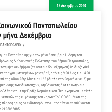
15 Δεκεμβρίου 2020
Κοινωνικού Παντοπωλείου
ν μήνα Δεκέμβριο
Ό ΠΑΝΤΟΠΩΛΕΊΟ
/
μου Πετρούπολης για τον μήνα Δεκέμβριο Η Δομή του
Πρόνοιας & Κοινωνικής Πολιτικής του Δήμου Πετρούπολης,
 τον μήνα Δεκέμβριο (τελευταία 5ου εξαμήνου) θα διεξαχθεί
ν προγραμματισμένων ραντεβού, από τις 9:00 έως τις 14:00.
πί της οδού 25ης Μαρτίου 168 (δίπλα στο θερινό σινεμά) με
μέρωσης των δικαιούχων, λαμβάνοντας όλα τα αναγκαία
προβλέπονται στην Πράξη Νομοθετικού Περιεχομένου με τίτλο
υνεπειών της εμφάνισης του κορωνοϊού COVID 19 και της
ς πληροφορίες οι ενδιαφερόμενοι μπορούν να απευθύνονται
ο 2105065885.