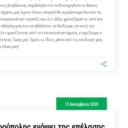
ους, βοηθώντας παράλληλα στο να διατηρηθούν οι θέσεις
στήματα, μας έχουν όλους ανάγκη! Ας αγοράσουμε λοιπόν τα
στουγεννιάτικο τραπέζι και ό,τι άλλο χρειαζόμαστε, από ένα
 αλληλεγγύη που επιβάλλεται να δείξουμε, σε αυτή την
ε ότι ψωνίζοντας από τα τοπικά καταστήματα, στηρίζουμε ο
τητας ζωής μας. Εμείς οι ίδιοι, μέσα από τις επιλογές μας,
ρον όλων μας!
13 Δεκεμβρίου 2020
ούπολης ενόψει της επέλασης