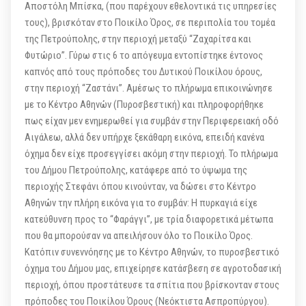
Αποστόλη Μπίσκα, (που παρέχουν εθελοντικά τις υπηρεσίες
τους), βρισκόταν στο Ποικίλο Όρος, σε περιπολία του τομέα
της Πετρούπολης, στην περιοχή μεταξύ “Ζαχαρίτσα και
Φυτώριο”. Γύρω στις 6 το απόγευμα εντοπίστηκε έντονος
καπνός από τους πρόποδες του Δυτικού Ποικίλου όρους,
στην περιοχή “Ζαστάνι”. Αμέσως το πλήρωμα επικοινώνησε
με το Κέντρο Αθηνών (Πυροσβεστική) και πληροφορήθηκε
πως είχαν μεν ενημερωθεί για συμβάν στην Περιφερειακή οδό
Αιγάλεω, αλλά δεν υπήρχε ξεκάθαρη εικόνα, επειδή κανένα
όχημα δεν είχε προσεγγίσει ακόμη στην περιοχή. Το πλήρωμα
του Δήμου Πετρούπολης, κατάφερε από το ύψωμα της
περιοχής Στεφάνι όπου κινούνταν, να δώσει στο Κέντρο
Αθηνών την πλήρη εικόνα για το συμβάν: Η πυρκαγιά είχε
κατεύθυνση προς το “Φαράγγι”, με τρία διαφορετικά μέτωπα
που θα μπορούσαν να απειλήσουν όλο το Ποικίλο Όρος.
Κατόπιν συνεννόησης με το Κέντρο Αθηνών, το πυροσβεστικό
όχημα του Δήμου μας, επιχείρησε κατάσβεση σε αγροτοδασική
περιοχή, όπου προστάτευσε τα σπίτια που βρίσκονταν στους
πρόποδες του Ποικίλου Όρους (Νεόκτιστα Ασπροπύργου).