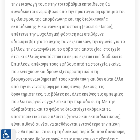
την εισαγωγή τους στην τριτοβάθμια εκπαίδευση θα
συνοδεύεται αναμφίβολα από την πρωτόγνωρη εμπειρία του
εγκλεισμού, της απομόνωσης και της διαδικτυακής
εκπαίδευσης. Η κοινωνική απόσταση (social distance),
επέτεινε την ψυχολογική φόρτιση και επιβάρυνε
αδιαμφισβήτητα το άγχος των εξετάσεων, την αγωνία για το
μέλλον, την ανασφάλεια, το φόβο της αποτυχίας, στοιχεία
έτσι κι αλλιώς αναπόσπαστα σε μια εξεταστική διαδικασία.
Επιπλέον, απέκοψε τους εφήβους από τα στοιχεία εκείνα
που ενισχύουν και δρουν εξισορροπητικά στη
βιοψυχοσυναισθηματική τους κατάσταση και δεν είναι άλλα
από την συναναστροφή με τους συνομηλίκους, τις
δραστηριότητες, τις βόλτες και όλες εκείνες τις εμπειρίες
που λειτουργούν αγχολυτικά την περίοδο αυτή. Με την
αβεβαιότητα και το φόβο να διακατέχει ακόμα και τα
υποστηρικτικά τους πλαίσια (γονείς και εκπαιδευτικούς),
είναι πιθανό οι νέοι να αισθάνονται εντονότερα την πίεση
πως θα πρέπει, σε αυτή τη δύσκολη περίοδο που διανύουμε,
να ανταποκριθούν επαρκώς στις επερχόμενες εξετάσεις.