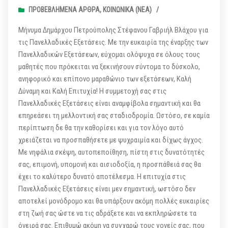
ΠΡΟΒΕΒΛΗΜΈΝΑ ΆΡΘΡΑ
,
ΚΟΙΝΩΝΙΚΆ (ΝΕΑ)
/
Μήνυμα Δημάρχου Πετρούπολης Στέφανου Γαβριήλ Βλάχου για
τις Πανελλαδικές Εξετάσεις. Με την ευκαιρία της έναρξης των
Πανελλαδικών Εξετάσεων, εύχομαι ολόψυχα σε όλους τους
μαθητές που πρόκειται να ξεκινήσουν σύντομα το δύσκολο,
ανηφορικό και επίπονο μαραθώνιο των εξετάσεων, Καλή
Δύναμη και Καλή Επιτυχία! Η συμμετοχή σας στις
Πανελλαδικές Εξετάσεις είναι αναμφίβολα σημαντική και θα
επηρεάσει τη μελλοντική σας σταδιοδρομία. Ωστόσο, σε καμία
περίπτωση δε θα την καθορίσει και για τον λόγο αυτό
χρειάζεται να προσπαθήσετε με ψυχραιμία και δίχως άγχος.
Με νηφάλια σκέψη, αυτοπεποίθηση, πίστη στις δυνατότητές
σας, επιμονή, υπομονή και αισιοδοξία, η προσπάθειά σας θα
έχει το καλύτερο δυνατό αποτέλεσμα. Η επιτυχία στις
Πανελλαδικές Εξετάσεις είναι μεν σημαντική, ωστόσο δεν
αποτελεί μονόδρομο και θα υπάρξουν ακόμη πολλές ευκαιρίες
στη ζωή σας ώστε να τις αδράξετε και να εκπληρώσετε τα
όνειρά σας. Επιθυμώ ακόμη να συγχαρώ τους γονείς σας, που