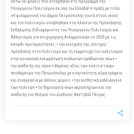
οκτώ (8) φορείς που εντάχθηκαν στο πρόγραμμα του
Υπουργείου Πολιτισμού σε όλη την Ελλάδα! Η πράξη με τίτλο
«Η φιλαρμονική του Δήμου Πετρούπολης κοντά στους νέους
και τον πολιτισμό» υποβλήθηκε στα πλαίσια της Πρόσκλησης
Εκδήλωσης Ενδιαφέροντος του Υπουργείου Πολιτισμού και
Αθλητισμού για επιχορήγηση Φιλαρμονικών το 2020 με τις
κάτωθι προτεραιότητες: ⦁ την ενίσχυση της ισότιμης
πρόσβασης στον πολιτισμό και τη συμμετοχή του πολιτισμού
στην κοινωνική ενσωμάτωση ευάλωτων ομάδων και νέων ⦁
την ανάδειξη της προστιθέμενης αξίας των πολιτιστικών
αποθεμάτων της Πετρούπολης με κινητικότητα, εξωστρέφεια
και συνεργασία με άλλους φορείς ⦁ την αισθητική καλλιέργεια
των πολιτών ⦁ τη δημιουργία νέων ακροατηρίων και την
ανάδειξη του θεσμού του Διεθνούς Φεστιβάλ Πέτρας