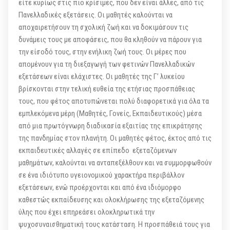
είτε κυρίως στις πιο κρίσιμες, που δεν είναι άλλες, από τις
Πανελλαδικές εξετάσεις. Οι μαθητές καλούνται να
αποχαιρετήσουν τη σχολική ζωή και να δοκιμάσουν τις
δυνάμεις τους με αποφάσεις, που θα κληθούν να πάρουν για
την είσοδό τους, στην ενήλικη ζωή τους. Οι μέρες που
απομένουν για τη διεξαγωγή των φετινών Πανελλαδικών
εξετάσεων είναι ελάχιστες. Οι μαθητές της Γ’ λυκείου
βρίσκονται στην τελική ευθεία της ετήσιας προσπάθειας
τους, που φέτος αποτυπώνεται πολύ διαφορετικά για όλα τα
εμπλεκόμενα μέρη (Μαθητές, Γονείς, Εκπαιδευτικούς) μέσα
από μια πρωτόγνωρη διαδικασία εξαιτίας της επικράτησης
της πανδημίας στον πλανήτη. Οι μαθητές φέτος, έκτος από τις
εκπαιδευτικές αλλαγές σε επίπεδο εξεταζόμενων
μαθημάτων, καλούνται να ανταπεξέλθουν και να συμμορφωθούν
σε ένα ιδιότυπο υγειονομικού χαρακτήρα περιβάλλον
εξετάσεων, ενώ προέρχονται και από ένα ιδιόμορφο
καθεστώς εκπαίδευσης και ολοκλήρωσης της εξεταζόμενης
ύλης που έχει επηρεάσει ολοκληρωτικά την
ψυχοσυναισθηματική τους κατάσταση. Η προσπάθειά τους για