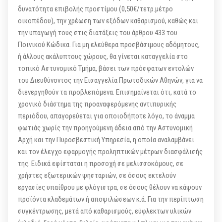
δυνατότητα επιβολής προστίμου (0,50€/τετρ.μέτρο
οικοπέδου), την χρέωση των εξόδων καθαρισμού, καθώς και
την υπαγωγή τους στις διατάξεις του άρθρου 433 του
Ποινικού Κώδικα. Για μη ελεύθερα προσβάσιμους αδόμητους,
ή άλλους ακάλυπτους χώρους, θα γίνεται καταγγελία στο
τοπικό Αστυνομικό Τμήμα, βάσει των πρόσφατων εντολών
του Διευθύνοντος την Εισαγγελία Πρωτοδικών Αθηνών, για να
διενεργηθούν τα προβλεπόμενα. Επισημαίνεται ότι, κατά το
χρονικό διάστημα της προαναφερόμενης αντιπυρικής
περιόδου, απαγορεύεται για οποιοδήποτε λόγο, το άναμμα
φωτιάς χωρίς την προηγούμενη άδεια από την Αστυνομική
Αρχή και την Πυροσβεστική Υπηρεσία, η οποία αναλαμβάνει
και τον έλεγχο εφαρμογής προληπτικών μέτρων διασφάλισής
της. Ειδικά εφίσταται η προσοχή σε μελισσοκόμους, σε
χρήστες εξωτερικών ψησταριών, σε όσους εκτελούν
εργασίες υπαίθρου με φλόγιστρα, σε όσους θέλουν να κάψουν
προϊόντα κλαδεμάτων ή αποψιλώσεων κ.ά. Για την περίπτωση
συγκέντρωσης, μετά από καθαρισμούς, εύφλεκτων υλικών