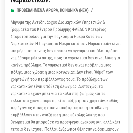
Ναρκωτικών.
ΠΡΟΒΕΒΛΗΜΈΝΑ ΆΡΘΡΑ
,
ΚΟΙΝΩΝΙΚΆ (ΝΕΑ)
/
Μήνυμα της Αντιδημάρχου Διοικητικών Υπηρεσιών &
Γραμματέα του Κέντρου Πρόληψης ΦΑΕΔΩΝ Κατερίνας
Σταματοπούλου για την Παγκόσμια Ημέρα Κατά των
Ναρκωτικών. Η Παγκόσμια Ημέρα κατά των Ναρκωτικών είναι
μια μέρα που κανείς δεν πρέπει να αγνοήσει και όλοι πρέπει
να μάθουμε μέσω αυτής, πως τα ναρκωτικά δεν είναι λύση για
κανένα πρόβλημα. Tα ναρκωτικά δεν είναι πρόβλημα μιας
πόλης, μιας χώρας ή μιας κοινωνίας. Δεν είναι “θέμα” των
χρηστών ή του περιβάλλοντός τους. Το πρόβλημα των
ναρκωτικών είναι υπόθεση όλων μας! Δυστυχώς, τα
ναρκωτικά έχουν μπει για τα καλά στη ζωή μας και τα
τελευταία χρόνια παρατηρείται αύξηση των χρηστών, καθώς
παράγοντες όπως η οικονομική κρίση και η κατάθλιψη
συμβάλλουν στην αναζήτηση μιας εύκολης λύσης που
θεωρητικά θα μπορούσε να προσφέρει ανακούφιση, αλλά κάτι
τέτοιο δεν ισχύει. Πολλοί άνθρωποι θέλησαν να δοκιμάσουν