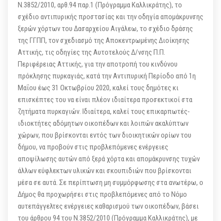
Ν.3852/2010, αρθ.94 παρ.1 (Πρόγραμμα Καλλικράτης), το
σχέδιο αντιπυρικής προστασίας και την οδηγία απομάκρυνσης
ξερών χόρτων του Δασαρχείου Αιγάλεω, το σχέδιο δράσης
της ΓΓΠΠ, τον σχεδιασμό της Αποκεντρωμένης Διοίκησης
Αττικής, τις οδηγίες της Αυτοτελούς Δ/νσης Π.Π.
Περιφέρειας Αττικής, για την αποτροπή του κινδύνου
πρόκλησης πυρκαγιάς, κατά την Αντιπυρική Περίοδο από 1η
Μαΐου έως 31 Οκτωβρίου 2020, καλεί τους δημότες κι
επισκέπτες του να είναι πλέον ιδιαίτερα προσεκτικοί στα
ζητήματα πυρκαγιών. Ιδιαίτερα, καλεί τους επικαρπωτές-
ιδιοκτήτες αδόμητων οικοπέδων και λοιπών ακαλύπτων
χώρων, που βρίσκονται εντός των διοικητικών ορίων του
δήμου, να προβούν στις προβλεπόμενες ενέργειες
αποψίλωσης αυτών από ξερά χόρτα και απομάκρυνσης τυχών
άλλων εύφλεκτων υλικών και σκουπιδιών που βρίσκονται
μέσα σε αυτά. Σε περίπτωση μη συμμόρφωσης στα ανωτέρω, ο
Δήμος θα προχωρήσει στις προβλεπόμενες από το Νόμο
αυτεπάγγελτες ενέργειες καθαρισμού των οικοπέδων, βάσει
του άρθρου 94 του Ν.3852/2010 (Πρόγραμμα Καλλικράτης), με