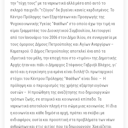
την “τύχη τους” με τα ναρκωτικά αλλά μέσα από αυτό το
σκληρό παιχνίδι “τζόγου” δε βγαίνει κανείς κερδισμένος. Το
Κέντρο Πρόληψης των Εξαρτήσεων και Προαγωγής της
Ψυχοκοινωνικής Υγείας “Φαέθων” στο οποίο έχω την τιμή να
είμαι Γραμματέας του Διοικητικού Συμβουλίου, λειτουργεί
από τον Ιανουάριο του 2006 στον Δήμο Ιλίου, σε συνεργασία με
τους όμορους Δήμους Πετρούπολης και Αγίων Αναργύρων –
Καματερού. Ο Δήμος Πετρούπολης αποτελεί ένα από τα
ιδρυτικά του μέλη, την εποχή που στο «τιμόνι» της Δημοτικής
Αρχής ήταν και πάλι ο Δήμαρχος Στέφανος Γαβριήλ Βλάχος, γι’
αυτό και η συγκίνηση για εμένα είναι διπλή! Οι πρωταρχικοί
στόχοι του Κέντρου Πρόληψης “Φαέθων” είναι δύο: – Η
πρόληψη και ο περιορισμός της χρήσης εξαρτησιογόνων
ουσιών – Η προώθηση της αναζήτησης πιο δημιουργικών
τρόπων ζωής, σε ατομικό και κοινωνικό επίπεδο. Τα
ναρκωτικά αποτελούν πληγή στο σώμα μιας κοινωνίας. Η ίδια
η κοινωνία και κάθε δημόσια αρχή, πρέπει να σκύβει με
ενδιαφέρον, ουσία και προοπτική στα προβλήματα των νέων
ανθρώπων και στις αιτίες που τα δημιουργούν. Χρειάζεται