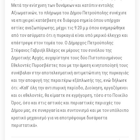
Μετά την ενίσχυση των δυνάμεων και κατόπιν εντολής
Αξιωματικών, το πλήρωμα του Δήμου Πετρούπολης συνέχισε
να επιχειρεί κατάσβεση σε διάφορα σημεία όπου υπήρχαν
εστίες αναζωπύρωσης, μέχρι τις 9:20 μ.μ όπου ενημερώθηκε
από τον ασύρματο ότι η πυρκαγιά είναι υπό μερικό έλεγχο και
επέστρεψε στον τομέα του. Ο Δήμαρχος Πετρούπολης
Στέφανος Γαβριήλ Βλάχος εκ μέρους του συνόλου της
Δημοτικής Αρχής, ευχαρίστησε τους δύο Πιστοποιημένους
Εθελοντές Πυροσβέστες που με την άμεση κινητοποίησή τους
συνέβαλαν στην αποτελεσματική αντιμετώπιση της πυρκαγιάς
και την αποφυγή της περαιτέρω εξάπλωσής της, ενώ δήλωσε
ότι: «Καθ’ όλη την αντιπυρική περίοδο, Διοίκηση, εργαζόμενοι
και οι εθελοντές, θα είμαστε σε εγρήγορση, τόσο στο Ποικίλο
Όρος, όσο και στις αστικές και περιαστικές περιοχές του
Δήμου μας, σε συνεργασία και συντονισμό και με τον υπόλοιπο
κρατικό μηχανισμό για να αποτρέψουμε δυσάρεστα
περιστατικά».