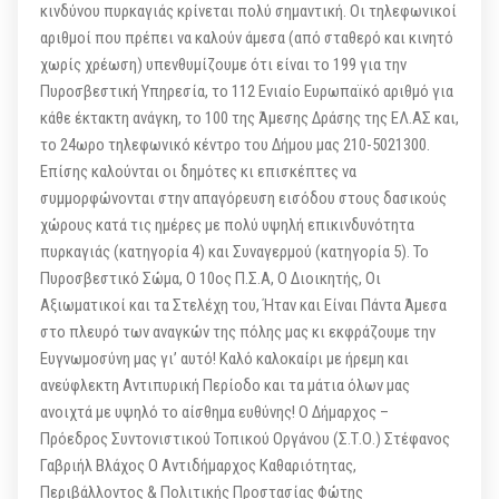
κινδύνου πυρκαγιάς κρίνεται πολύ σημαντική. Οι τηλεφωνικοί
αριθμοί που πρέπει να καλούν άμεσα (από σταθερό και κινητό
χωρίς χρέωση) υπενθυμίζουμε ότι είναι το 199 για την
Πυροσβεστική Υπηρεσία, το 112 Ενιαίο Ευρωπαϊκό αριθμό για
κάθε έκτακτη ανάγκη, το 100 της Άμεσης Δράσης της ΕΛ.ΑΣ και,
το 24ωρο τηλεφωνικό κέντρο του Δήμου μας 210-5021300.
Επίσης καλούνται οι δημότες κι επισκέπτες να
συμμορφώνονται στην απαγόρευση εισόδου στους δασικούς
χώρους κατά τις ημέρες με πολύ υψηλή επικινδυνότητα
πυρκαγιάς (κατηγορία 4) και Συναγερμού (κατηγορία 5). Το
Πυροσβεστικό Σώμα, Ο 10ος Π.Σ.Α, Ο Διοικητής, Οι
Αξιωματικοί και τα Στελέχη του, Ήταν και Είναι Πάντα Άμεσα
στο πλευρό των αναγκών της πόλης μας κι εκφράζουμε την
Ευγνωμοσύνη μας γι’ αυτό! Καλό καλοκαίρι με ήρεμη και
ανεύφλεκτη Αντιπυρική Περίοδο και τα μάτια όλων μας
ανοιχτά με υψηλό το αίσθημα ευθύνης! Ο Δήμαρχος –
Πρόεδρος Συντονιστικού Τοπικού Οργάνου (Σ.Τ.Ο.) Στέφανος
Γαβριήλ Βλάχος Ο Αντιδήμαρχος Καθαριότητας,
Περιβάλλοντος & Πολιτικής Προστασίας Φώτης