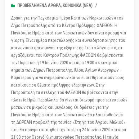
ΠΡΟΒΕΒΛΗΜΈΝΑ ΆΡΘΡΑ
,
ΚΟΙΝΩΝΙΚΆ (ΝΕΑ)
/
Δράση για την Παγκόσμια Ημέρα Κατά των Ναρκωτικών στον
Δήμο Πετρούπολης από το Κέντρο Πρόληψης ΦΑΕΘΩΝ. Η
Παγκόσμια Ημέρα κατά των Ναρκωτικών δεν είναι αφορμή για
γιορτή. Είναι ημέρα περισυλλογής και συνειδητοποίησης του
κοινωνικού φαινομένου της εξάρτησης. Για το λόγο αυτό, οι
εργαζόμενοι του Κέντρου Πρόληψης ΦΑΕΘΩΝ θα βρίσκονται
την Παρασκευή 19 Ιουνίου 2020 και ώρα 19:30 σε κεντρικά
σημεία των Δήμων Πετρούπολης, Ιλίου, Αγίων Αναργύρων –
Καματερού για να ενημερώνουν και να ευαισθητοποιούν τους
κατοίκους σε θέματα πρόληψης εξαρτήσεων. Στην
Πετρούπολη τα στελέχη του ΦΑΕΔΩΝ θα βρίσκονται στην
πλατεία Ηρώ. Παράλληλα, θα γίνεται διανομή προστατευτικών
μασκών σε μικρούς και μεγάλους. Οι δράσεις για την
Παγκόσμια Ημέρα κατά των Ναρκωτικών θα πλαισιωθούν με
τη ΔΩΡΕΑΝ προβολή της ταινίας «Στη γη του Άγριου Μελιού»
που θα πραγματοποιηθεί την Τετάρτη 24 Ιουνίου 2020 και ώρα
21:00 στον Θερινό Κινηματογράφο Πετρούπολης. Η ταινία