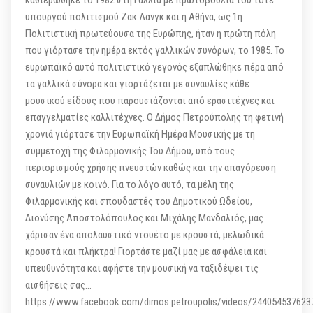
καθιερώθηκε το 1982 στη Γαλλία με πρωτοβουλία του τότε
υπουργού πολιτισμού Ζακ Λανγκ και η Αθήνα, ως 1η
Πολιτιστική πρωτεύουσα της Ευρώπης, ήταν η πρώτη πόλη
που γιόρτασε την ημέρα εκτός γαλλικών συνόρων, το 1985. Το
ευρωπαϊκό αυτό πολιτιστικό γεγονός εξαπλώθηκε πέρα από
τα γαλλικά σύνορα και γιορτάζεται με συναυλίες κάθε
μουσικού είδους που παρουσιάζονται από ερασιτέχνες και
επαγγελματίες καλλιτέχνες. Ο Δήμος Πετρούπολης τη φετινή
χρονιά γιόρτασε την Ευρωπαϊκή Ημέρα Μουσικής με τη
συμμετοχή της Φιλαρμονικής Του Δήμου, υπό τους
περιορισμούς χρήσης πνευστών καθώς και την απαγόρευση
συναυλιών με κοινό. Για το λόγο αυτό, τα μέλη της
Φιλαρμονικής και σπουδαστές του Δημοτικού Ωδείου,
Διονύσης Αποστολόπουλος και Μιχάλης Μανδαλιός, μας
χάρισαν ένα απολαυστικό ντουέτο με κρουστά, μελωδικά
κρουστά και πλήκτρα! Γιορτάστε μαζί μας με ασφάλεια και
υπευθυνότητα και αφήστε την μουσική να ταξιδέψει τις
αισθήσεις σας…
https://www.facebook.com/dimos.petroupolis/videos/244054537623