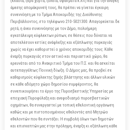
(κλαδιά, ξερά χόρτα, ξυλεία, υφάσματα κ.λπ) και για την ανάγκη
άμεσης απομάκρυνσή τους, θα πρέπει να γίνεται έγκαιρη
συνεννόηση με το Τμήμα Αποκομιδής της Διεύθυνσης
Περιβάλλοντος, στο τηλέφωνο 210-5021300. Απαγορεύεται δε
ρητά, η άνευ συνεννόησης με τον Δήμο, πολυήμερη
εγκατάλειψη εύφλεκτων ρύπων, σε θέσεις που δύναται να
αποτελέσουν εστίες ανάφλεξης και εξάπλωσης πυρκαγιάς
χωρίς να έχει καθοριστεί ο χρόνος αποκομιδής τους. Κάθε
έναρξη πυρκαγιάς στον αστικό και περιαστικό χώρο, θα
ερευνάται από το Ανακριτικό Τμήμα του Π.Σ. και θα ασκείται
αυτεπαγγέλτως Ποινική δίωξη. Ο Δήμος μας, θα προβεί σε
καθαρισμούς εύφλεκτης ξηρής βλάστησης και άλλων υλικών
σε κάθε αδόμητο χώρο δημοσίου συμφέροντος, θα
συνεπικουρήσει το έργο της Πυροσβεστικής Υπηρεσίας με
εποχιακή Πυροφύλαξη και ανεφοδιασμό πυροσβεστικών
οχημάτων, θα συνεργαστεί με τοπική εθελοντική οργάνωση
καθώς και με πιστοποιημένους εθελοντές από Μητρώο
εθελοντών που θα συντάξει. Η συμβολή όλων των δημοτών
και επισκεπτών μας στην πρόληψη, έναρξη κι εξάπλωση κάθε