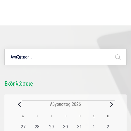
Εκδηλώσεις
Αύγουστος 2026
Ημερολόγιο
Δ
Τ
Τ
Π
Π
Σ
Κ
του
0
0
0
0
0
0
0
27
28
29
30
31
1
2