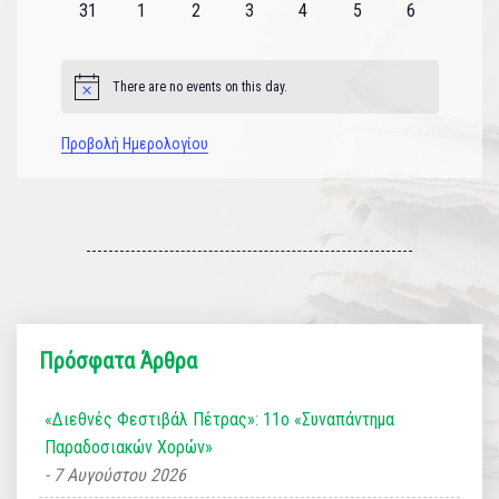
0
0
0
0
0
0
0
31
1
2
3
4
5
6
εκδηλώσεις
εκδηλώσεις
εκδηλώσεις
εκδηλώσεις
εκδηλώσεις
εκδηλώσεις
εκδηλώσεις
There are no events on this day.
Notice
Προβολή Ημερολογίου
Πρόσφατα Άρθρα
«Διεθνές Φεστιβάλ Πέτρας»: 11ο «Συναπάντημα
Παραδοσιακών Χορών»
7 Αυγούστου 2026