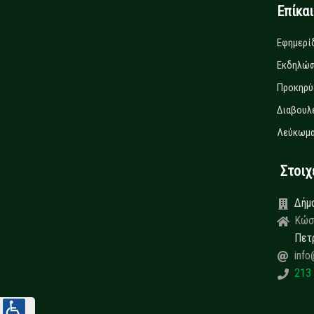
Επίκα
Εφημερί
Εκδηλώσ
Προκηρύ
Διαβουλ
Λεύκωμα
Στοιχεί
Δήμ
Κώσ
Πετ
info
213