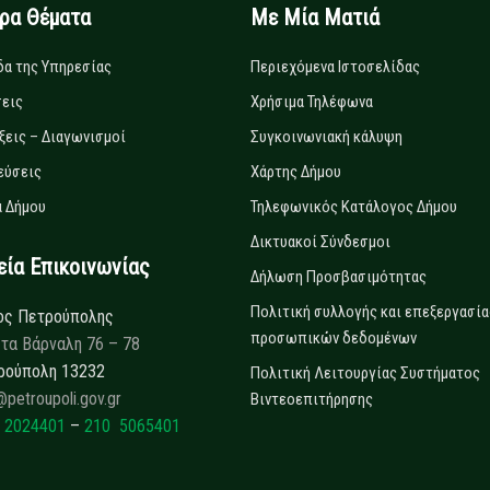
ιρα Θέματα
Με Μία Ματιά
δα της Υπηρεσίας
Περιεχόμενα Ιστοσελίδας
εις
Χρήσιμα Τηλέφωνα
ξεις – Διαγωνισμοί
Συγκοινωνιακή κάλυψη
εύσεις
Χάρτης Δήμου
 Δήμου
Τηλεφωνικός Κατάλογος Δήμου
Δικτυακοί Σύνδεσμοι
α Επικοινωνίας
Δήλωση Προσβασιμότητας
Πολιτική συλλογής και επεξεργασία
ος Πετρούπολης
προσωπικών δεδομένων
τα Βάρναλη 76 – 78
ρούπολη 13232
Πολιτική Λειτουργίας Συστήματος
@petroupoli.gov.gr
Βιντεοεπιτήρησης
 2024401
–
210 5065401