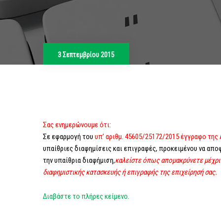
3 Σεπτεμβρίου 2015
Σας ενημερώνουμε ότι:
Σε εφαρμογή του
υπ’ αριθμ. 45605/25172/2015 έγγραφο τη
υπαίθριες διαφημίσεις και επιγραφές, προκειμένου να απο
την υπαίθρια διαφήμιση,
καλείστε όπως απομακρύνετε μέχρι 
διαφημιστικής κατασκευής ή επιγραφής της επιχείρησή σας.
Διαβάστε το πλήρες κείμενο.