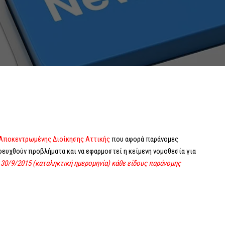
ς Αποκεντρωμένης Διοίκησης Αττικής
που αφορά παράνομες
φευχθούν προβλήματα και να εφαρμοστεί η κείμενη νομοθεσία για
30/9/2015 (καταληκτική ημερομηνία) κάθε είδους παράνομης