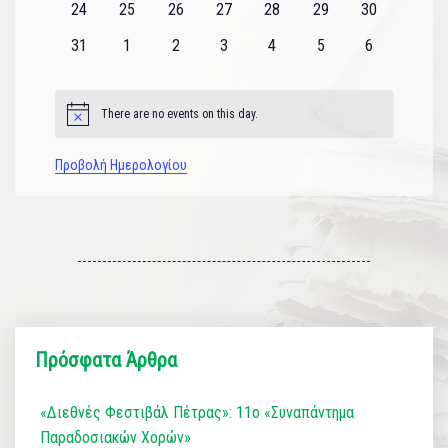
0
0
0
0
0
0
0
24
25
26
27
28
29
30
εκδηλώσεις
εκδηλώσεις
εκδηλώσεις
εκδηλώσεις
εκδηλώσεις
εκδηλώσεις
εκδηλώσεις
0
0
0
0
0
0
0
31
1
2
3
4
5
6
εκδηλώσεις
εκδηλώσεις
εκδηλώσεις
εκδηλώσεις
εκδηλώσεις
εκδηλώσεις
εκδηλώσεις
There are no events on this day.
Notice
Προβολή Ημερολογίου
Πρόσφατα Άρθρα
«Διεθνές Φεστιβάλ Πέτρας»: 11ο «Συναπάντημα
Παραδοσιακών Χορών»