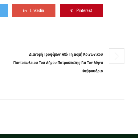
Linkedin
Pinterest
Διανομή Τροφίμων Από Τη Δομή Κοινωνικού
Παντοπωλείου Του Δήμου Πετρούπολης Για Τον Μήνα
Φεβρουάριο