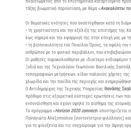
πλαισιωμένος από το επιστημονικά καταρτισμένο προσ
τάξης βιωματική παρουσίαση, με θέμα
«
Ανακαλύπτω τον
Οι θεματικές ενότητες που αναπτύχθηκαν κατά τη διάρ
• τη χρηστικότητα και την εξέλιξη της επιστήμης της
έως σήμερα και την εφαρμογή της στην εποχή μας με τ
• τη βιοποικιλότητα του Ποικίλου Όρους, τα οφέλη του
ανθρώπου με το φυσικό περιβάλλον, που επιβεβαιώνοντ
Οι μαθητές παρακολούθησαν με ιδιαίτερο ενδιαφέρον
Ξυδιά και της Τεχνολόγου-Γεωπόνου Βασιλικής Σασσάλ
τοπογραφικών μετρήσεων, είδαν παλαιούς χάρτες της 
χλωρίδα και την πανίδα της περιοχής και ενημερώθηκα
Ο Αντιδήμαρχος της Τεχνικής Υπηρεσίας
Θανάσης Σκαλ
πρόθυμα στις εξαιρετικά εύστοχες ερωτήσεις των παι
ενσυναίσθηση και έχουν υψηλό το αίσθημα της ατομικής
Το πρόγραμμα «
Horizon 2020 connect
» υποστηρίζεται 
Παναγιώτα Αλεξοπούλου (συντονίστρια-φιλόλογος) και
για τη φιλοξενία και τις συγχαίρουμε για την άψογη ο