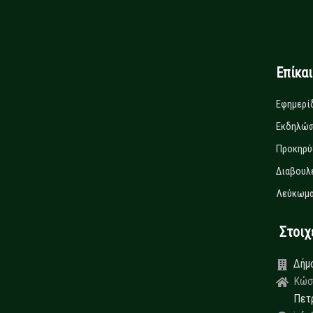
Επίκα
Εφημερί
Εκδηλώσ
Προκηρύ
Διαβουλ
Λεύκωμα
Στοιχεί
Δήμ
Κώσ
Πετ