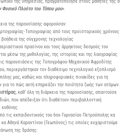
ωπικό της υπηρεσίας, πραγματοποίησε στους μαθητές της Β’
 Φυσικό Πλούτο του Τόπου μου
».
κεια της παρουσίασης αφορούσαν:
 Χαρτογραφίας-Τοπογραφίας από τους προϊστορικούς χρόνους
η βοήθεια της σύγχρονης τεχνολογίας
 περιαστικού πρασίνου και τους άρρηκτους δεσμούς του
αι μέσω της μυθολογίας, της ιστορίας και της λαογραφίας
 τις παρουσιάσεις της Τοπογράφου-Μηχανικού Αφροδίτης
ου, περιεργάστηκαν τον διαθέσιμο τεχνολογικό εξοπλισμό
πόλης μας, καθώς και πληροφοριακές πινακίδες για τη
ν για το πώς αυτή επηρεάζει την ποιότητα ζωής των ατόμων.
ιστήρας
, καθ’ όλη τη διάρκεια της παρουσίασης, απαντούσε
διών, που απέδειξαν ότι διαθέτουν περιβαλλοντική
 ευθύνης.
από τις εκπαιδευτικούς του 6ου Γυμνασίου Πετρούπολης κα
 κα Αθηνά Καραντίνου (Γεωπόνος) τις οποίες ευχαριστούμε
ργάνωση της δράσης.