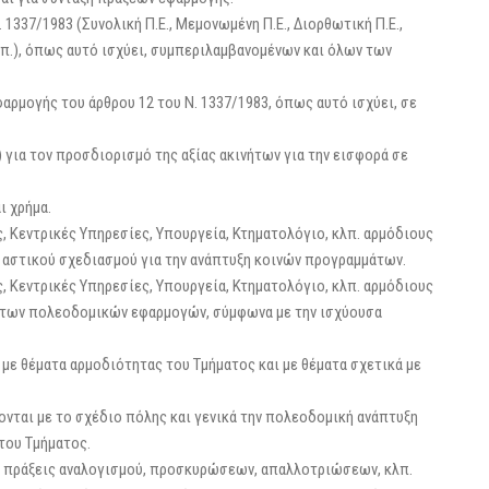
 1337/1983 (Συνολική Π.Ε., Μεμονωμένη Π.Ε., Διορθωτική Π.Ε.,
π.), όπως αυτό ισχύει, συμπεριλαμβανομένων και όλων των
αρμογής του άρθρου 12 του Ν. 1337/1983, όπως αυτό ισχύει, σε
) για τον προσδιορισμό της αξίας ακινήτων για την εισφορά σε
ι χρήμα.
, Κεντρικές Υπηρεσίες, Υπουργεία, Κτηματολόγιο, κλπ. αρμόδιους
 αστικού σχεδιασμού για την ανάπτυξη κοινών προγραμμάτων.
, Κεντρικές Υπηρεσίες, Υπουργεία, Κτηματολόγιο, κλπ. αρμόδιους
μάτων πολεοδομικών εφαρμογών, σύμφωνα με την ισχύουσα
με θέματα αρμοδιότητας του Τμήματος και με θέματα σχετικά με
νται με το σχέδιο πόλης και γενικά την πολεοδομική ανάπτυξη
του Τμήματος.
ις πράξεις αναλογισμού, προσκυρώσεων, απαλλοτριώσεων, κλπ.