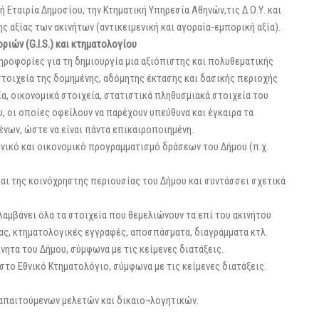
 Εταιρία Δημοσίου, την Κτηματική Υπηρεσία Αθηνών,τις Δ.Ο.Υ. και
ς αξίας των ακινήτων (αντικειμενική και αγοραία-εμπορική αξία).
ών (G.I.S.) και κτηματολογίου
ροφορίες για τη δημιουργία μια αξιόπιστης και πολυθεματικής
στοιχεία της δομημένης, αδόμητης έκτασης και δασικής περιοχής
α, οικονομικά στοιχεία, στατιστικά πληθυσμιακά στοιχεία του
υ, οι οποίες οφείλουν να παρέχουν υπεύθυνα και έγκαιρα τα
νων, ώστε να είναι πάντα επικαιροποιημένη.
ονικό και οικονομικό προγραμματισμό δράσεων του Δήμου (π.χ.
αι της κοινόχρηστης περιουσίας του Δήμου και συντάσσει σχετικά
ιλαμβάνει όλα τα στοιχεία που θεμελιώνουν τα επί του ακινήτου
ας, κτηματολογικές εγγραφές, αποσπάσματα, διαγράμματα κτλ.
νητα του Δήμου, σύμφωνα με τις κείμενες διατάξεις.
στο Εθνικό Κτηματολόγιο, σύμφωνα με τις κείμενες διατάξεις.
 απαιτούμενων μελετών και δικαιο¬λογητικών.