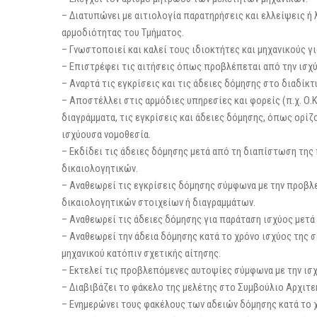
– Διατυπώνει με αιτιολογία παρατηρήσεις και ελλείψεις ή
αρμοδιότητας του Τμήματος.
– Γνωστοποιεί και καλεί τους ιδιοκτήτες και μηχανικούς 
– Επιστρέφει τις αιτήσεις όπως προβλέπεται από την ισχ
– Αναρτά τις εγκρίσεις και τις άδειες δόμησης στο διαδίκτυ
– Αποστέλλει στις αρμόδιες υπηρεσίες και φορείς (π.χ. Ο.Κ.Χ
διαγράμματα, τις εγκρίσεις και άδειες δόμησης, όπως ορίζ
ισχύουσα νομοθεσία.
– Εκδίδει τις άδειες δόμησης μετά από τη διαπίστωση τη
δικαιολογητικών.
– Αναθεωρεί τις εγκρίσεις δόμησης σύμφωνα με την προβ
δικαιολογητικών στοιχείων ή διαγραμμάτων.
– Αναθεωρεί τις άδειες δόμησης για παράταση ισχύος μετά
– Αναθεωρεί την άδεια δόμησης κατά το χρόνο ισχύος της
μηχανικού κατόπιν σχετικής αίτησης.
– Εκτελεί τις προβλεπόμενες αυτοψίες σύμφωνα με την ισ
– Διαβιβάζει το φάκελο της μελέτης στο Συμβούλιο Αρχιτεκ
– Ενημερώνει τους φακέλους των αδειών δόμησης κατά το χ