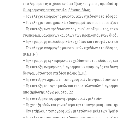
στο Δήμο με τις ισχύουσες διατάξεις και για τις αρμοδιότη
Οι εφαρμογές αυτές περιλαμβάνουν ιδίως:
– Τον έλεγχο εφαρμογής ρυμοτομικών σχεδίων στο έδαφος 
– Τον έλεγχο τοπογραφικών διαγραμμάτων που προορίζοντ
– Τη σύνταξη των πράξεων αναλογισμού αποζημίωσης, τακτ
συμπεριλαμβανομένων και όλων των προβλεπόμενων διαδι
– Την εφαρμογή πολεοδομικών σχεδίων και συναφών εκτελ
– Τον έλεγχο εφαρμογής ρυμοτομικών σχεδίων στο έδαφος,
(Κ.Β.Π.Ν.).
– Την εφαρμογή εγκεκριμένων σχεδίων επί του εδάφους κατά
– Τη σύνταξη-ενημέρωση διαγραμμάτων εφαρμογής και δια
διαγραμμάτων του σχεδίου πόλης (Σ.Π.).
– Τη σύνταξη–ενημέρωση τοπογραφικών διαγραμμάτων ακιν
– Τη σύνταξη τοπογραφικών και κτηματολογικών διαγραμμά
αποζημίωσης λόγω ρυμοτομίας.
– Τη σύνταξη και εφαρμογή υψομετρικών μελετών.
– Τη χάραξη οδών και γενικότερα την τοπογραφική υποστήρ
– Την επίβλεψη τοπογραφικών μελετών και μελετών Πράξε
– Τον έλεγχο τοπογραφικών διαγραμμάτων που προορίζοντ