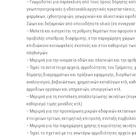
– Γνωμοδοτεί για παρέκκλιση από τους όρους δόμησης κατ
γεωπτηνοτροφικές ή υδατοκαλλιεργητικές εγκαταστάσεις,
φαρμάκων, ιχθυοτροφιών, γεωργικών και αλιευτικών εφοδ
ζώων και δεξαμενών από οποιοδήποτε υλικό (σε συνεργασία
– Μελετά και εισηγείται τη ρύθμιση θεμάτων που αφορούν
προβολής υπαίθριας διαφήμισης, στην παραχώρηση χώρων 
επιδιώκουν κοινωφελείς σκοπούς και στον καθορισμό των
πληθυσμών.
– Μεριμνά για την ονομασία οδών και πλατειών και την αρί
– Τηρεί τα αντίστοιχα αρχεία, αρμοδιότητας του Τμήματος
δόµησης,διαγραµµάτων και πράξεων εφαρµογής, διορθωτικ
αναλογισµού, βεβαιώσεων, χρηματικών καταλόγων κτλ, κα
αρμοδίων οργάνων και υπηρεσιών, υπουργείων κτλ.
– Μεριμνά για τη συντέλεση απαλλοτρίωσης ακινήτων (συ
καθορισμό τιμής μονάδος κτλ).
– Μεριμνά για την προσκύρωση μικρών εδαφικών εκτάσεων 
στοιχείων τρίτων, εκτιμητική επιτροπή, σύνταξη συμβολαί
– Μεριμνά για την παραχώρηση χρήσης ή κυριότητας ακινήτ
– Τηρεί το σχετικό με τις ανωτέρω αρμοδιότητες αρχείο φ