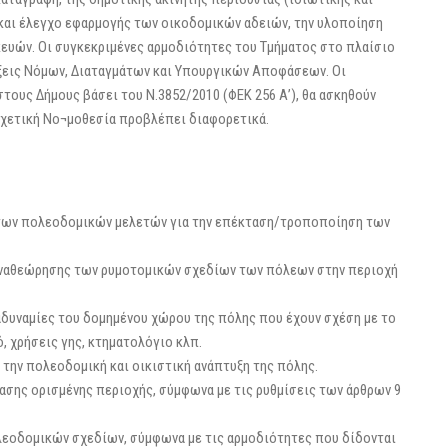
η και έλεγχο εφαρμογής των οικοδομικών αδειών, την υλοποίηση
κευών. Οι συγκεκριμένες αρμοδιότητες του Τμήματος στο πλαίσιο
άξεις Νόμων, Διαταγμάτων και Υπουργικών Αποφάσεων. Οι
τους Δήμους βάσει του Ν.3852/2010 (ΦΕΚ 256 Α’), θα ασκηθούν
σχετική Νο¬μοθεσία προβλέπει διαφορετικά.
ι των πολεοδομικών μελετών για την επέκταση/τροποποίηση των
/αναθεώρησης των ρυμοτομικών σχεδίων των πόλεων στην περιοχή
 αδυναμίες του δομημένου χώρου της πόλης που έχουν σχέση με το
 χρήσεις γης, κτηματολόγιο κλπ.
 την πολεοδομική και οικιστική ανάπτυξη της πόλης.
ασης ορισμένης περιοχής, σύμφωνα με τις ρυθμίσεις των άρθρων 9
ολεοδομικών σχεδίων, σύμφωνα με τις αρμοδιότητες που δίδονται