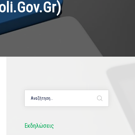
li.gov.gr)
Εκδηλώσεις