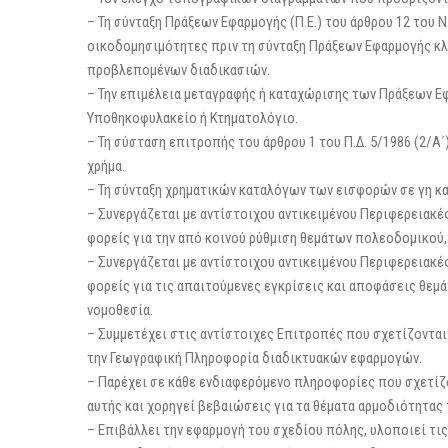
– Τη σύνταξη Πράξεων Εφαρμογής (Π.Ε.) του άρθρου 12 του Ν.
οικοδομησιμότητες πριν τη σύνταξη Πράξεων Εφαρμογής κλ
προβλεπομένων διαδικασιών.
– Την επιμέλεια μεταγραφής ή καταχώρισης των Πράξεων Εφ
Υποθηκοφυλακείο ή Κτηματολόγιο.
– Τη σύσταση επιτροπής του άρθρου 1 του Π.Δ. 5/1986 (2/Α΄
χρήμα.
– Τη σύνταξη χρηματικών καταλόγων των εισφορών σε γη κα
– Συνεργάζεται με αντίστοιχου αντικειμένου Περιφερειακές
φορείς για την από κοινού ρύθμιση θεμάτων πολεοδομικού,
– Συνεργάζεται με αντίστοιχου αντικειμένου Περιφερειακές
φορείς για τις απαιτούμενες εγκρίσεις και αποφάσεις θε
νομοθεσία.
– Συμμετέχει στις αντίστοιχες Επιτροπές που σχετίζονται 
την Γεωγραφική Πληροφορία διαδικτυακών εφαρμογών.
– Παρέχει σε κάθε ενδιαφερόμενο πληροφορίες που σχετίζο
αυτής και χορηγεί βεβαιώσεις για τα θέματα αρμοδιότητας 
– Επιβάλλει την εφαρμογή του σχεδίου πόλης, υλοποιεί τ