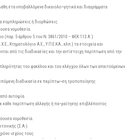
 λάθη στα υποβαλλόμενα δικαιολο¬γητικά και διαγράμματα
για συμπληρώσεις ή διορθώσεις.
ύουσα νομοθεσία.
ο (παρ. 5 άρθρου 5 του Ν. 3861/2010 – ΦΕΚ 112 Α΄).
.Ε., Κτηματολόγιο Α.Ε., Υ.Π.Ε.ΚΑ., κλπ.) τα στοιχεία και
ονται από τις διαδικασίες και την αντίστοιχη περίπτωση από την
ς πληρότητας του φακέλου και του ελέγχου όλων των απαιτούμενων
λεπόμενη διαδικασία σε περίπτω¬ση τροποποίησης
 από αυτοψία.
 σε κάθε περίπτωση αλλαγής ή πα¬ραίτησης επιβλέποντος
χύουσα νομοθεσία.
τονικής (Σ.Α.).
ρόνο ισχύος τους.