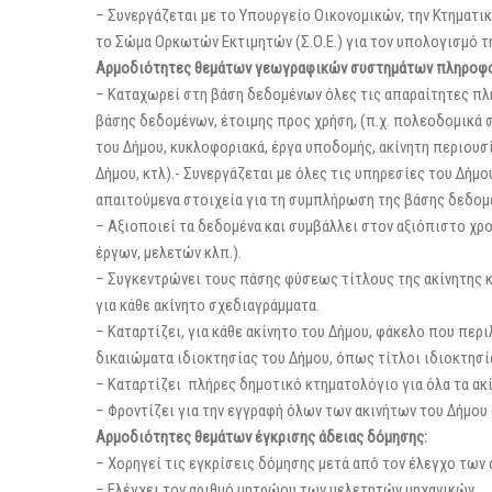
– Συνεργάζεται με το Υπουργείο Οικονομικών, την Κτηματική
το Σώμα Ορκωτών Εκτιμητών (Σ.Ο.Ε.) για τον υπολογισμό τη
Αρμοδιότητες θεμάτων γεωγραφικών συστημάτων πληροφορι
– Καταχωρεί στη βάση δεδομένων όλες τις απαραίτητες πλη
βάσης δεδομένων, έτοιμης προς χρήση, (π.χ. πολεοδομικά 
του Δήμου, κυκλοφοριακά, έργα υποδομής, ακίνητη περιουσί
Δήμου, κτλ).- Συνεργάζεται με όλες τις υπηρεσίες του Δήμο
απαιτούμενα στοιχεία για τη συμπλήρωση της βάσης δεδομέ
– Αξιοποιεί τα δεδομένα και συμβάλλει στον αξιόπιστο χρ
έργων, μελετών κλπ.).
– Συγκεντρώνει τους πάσης φύσεως τίτλους της ακίνητης κ
για κάθε ακίνητο σχεδιαγράμματα.
– Καταρτίζει, για κάθε ακίνητο του Δήμου, φάκελο που περ
δικαιώματα ιδιοκτησίας του Δήμου, όπως τίτλοι ιδιοκτησί
– Καταρτίζει πλήρες δημοτικό κτηματολόγιο για όλα τα ακί
– Φροντίζει για την εγγραφή όλων των ακινήτων του Δήμου 
Αρμοδιότητες θεμάτων έγκρισης άδειας δόμησης:
– Χορηγεί τις εγκρίσεις δόμησης μετά από τον έλεγχο των
– Ελέγχει τον αριθμό μητρώου των μελετητών μηχανικών.