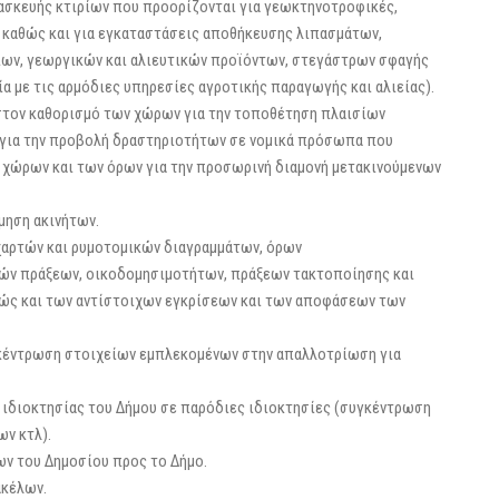
ασκευής κτιρίων που προορίζονται για γεωκτηνοτροφικές,
 καθώς και για εγκαταστάσεις αποθήκευσης λιπασμάτων,
ίων, γεωργικών και αλιευτικών προϊόντων, στεγάστρων σφαγής
 με τις αρμόδιες υπηρεσίες αγροτικής παραγωγής και αλιείας).
 στον καθορισμό των χώρων για την τοποθέτηση πλαισίων
για την προβολή δραστηριοτήτων σε νομικά πρόσωπα που
 χώρων και των όρων για την προσωρινή διαμονή μετακινούμενων
θμηση ακινήτων.
, χαρτών και ρυµοτοµικών διαγραµµάτων, όρων
ών πράξεων, οικοδομησιμοτήτων, πράξεων τακτοποίησης και
θώς και των αντίστοιχων εγκρίσεων και των αποφάσεων των
γκέντρωση στοιχείων εμπλεκομένων στην απαλλοτρίωση για
ιδιοκτησίας του Δήμου σε παρόδιες ιδιοκτησίες (συγκέντρωση
ων κτλ).
ων του Δημοσίου προς το Δήμο.
ακέλων.