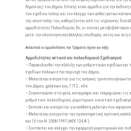
δημόσιας) του Δήμου. Επίσης είναι αρμόδιο για την έκδοσ
του σχεδίου πόλης και τον έλεγχο των αυθαί¬ρετων κατασ
της αποστολής του, καθορίζονται από τις ισχύουσες διατ
αρμοδιότητες Πολεοδομίας δε, οι οποίες μεταβιβάστηκαν σ
μετά την υλοποίηση κατάλληλης υποδομής, εκτός και αν η 
Αναλυτικά οι αρμοδιότητες του Τμήματος έχουν ως εξής:
Αρμοδιότητες αστικού και πολεοδομικού Σχεδιασμού:
– Παρακολουθεί την εξέλιξη των ρυθμιστικών σχεδίων κα
σχεδίων πόλεων στην περιοχή του Δήμου.
– Μελετά και εισηγείται για τις ανάγκες τροποποιήσεων
του Δήμου, χρήσεων γης, Γ.Π.Σ., κλπ.
– Συγκεντρώνει στοιχεία, καταγράφει και τεκμηριώνει τις
ρυθμιστικό-πολεοδομικό, ρυμοτομικό-οικιστικό σχεδιασμό,
– Εκπονεί και εισηγείται για ανάθεση μελετών που αφορούν
– Μελετά και εισηγείται την προκαταρκτική πρόταση ανάπλ
και 10 του Ν. 2508/1997 (ΦΕΚ 124.Α΄).
– Συντάσσει και ελέγχει την εφαρμογή ρυμοτομικών και π