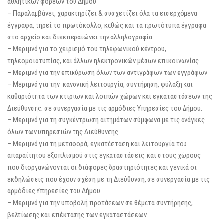
αθλητικών φορέων του Δήμου
– Παραλαμβάνει, χαρακτηρίζει & συσχετίζει όλα τα εισερχόμενα
έγγραφα, τηρεί το πρωτόκολλο, καθώς και τα πρωτότυπα έγγραφα
στο αρχείο και διεκπεραιώνει την αλληλογραφία.
– Μεριμνά για το χειρισμό του τηλεφωνικού κέντρου,
τηλεομοιοτυπίας, και άλλων ηλεκτρονικών μέσων επικοινωνίας
– Μεριμνά για την επικύρωση όλων των αντιγράφων των εγγράφων
– Μεριμνά για την κανονική λειτουργία, συντήρηση, φύλαξη και
καθαριότητα των κτιρίων και λοιπών χώρων και εγκαταστάσεων της
Διεύθυνσης, σε συνεργασία με τις αρμόδιες Υπηρεσίες του Δήμου.
– Μεριμνά για τη συγκέντρωση αιτημάτων σύμφωνα με τις ανάγκες
όλων των υπηρεσιών της Διεύθυνσης.
– Μεριμνά για τη μεταφορά, εγκατάσταση και λειτουργία του
απαραίτητου εξοπλισμού στις εγκαταστάσεις και στους χώρους
που διοργανώνονται οι διάφορες δραστηριότητες και γενικά οι
εκδηλώσεις που έχουν σχέση με τη Διεύθυνση, σε συνεργασία με τις
αρμόδιες Υπηρεσίες του Δήμου.
– Μεριμνά για την υποβολή προτάσεων σε θέματα συντήρησης,
βελτίωσης και επέκτασης των εγκαταστάσεων.