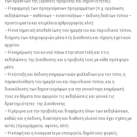
των εργασιών της (δράσεις προβολής και δημοσιότητας).
– Η εφαρμογή των προηγούμενων προγραμμάτων (π.χ. οργάνωση
εκδηλώσεων – εκθέσεων – συνεντεύξεων – έκδοση δελτίων τύπου –
προετοιμασία και επιμέλεια αρθρογραφίας κλπ).
– Η συστηματική αποδελτίωση του ημερήσιου και περιοδικού τύπου,
διάχυση των πληροφοριών μέσα στη Διεύθυνση και τήρηση σχετικού
αρχείου.
– Η ενημέρωση του κοινού πάνω στην αποστολή και στις
εκδηλώσεις της Διεύθυνσης και η προβολή τους με κάθε πρόσφορο
μέσο.
– Η σύνταξη και έκδοση ενημερωτικών φυλλαδίων για τον τύπο, η
παρακολούθηση του ημερήσιου και περιοδικού τύπου, και η
διευκόλυνση των δημοσιογράφων για την γενικότερη ενημέρωσή
τους σε θέματα που αφορούν τις εκδηλώσεις και γενικά τις
δραστηριότητες της Διεύθυνσης.
– Η μέριμνα για την προβολή και διαφήμιση όλων των εκδηλώσεων,
καθώς και η έκδοση, διακίνηση και διάθεση υλικού που έχει σχέση με
αυτές (προγράμματα, αφίσες, κλπ).
– Η επαφή και η συνεργασία με υπουργεία, δημόσιους φορείς,