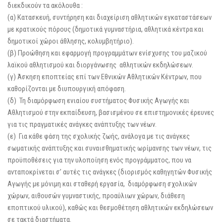
διεκδικούν τα ακόλουθα :
(α) Κατασκευή, συντήρηση και διαχείριση αθλητικών εγκαταστάσεων
με κρατικούς πόρους (δημοτικά γυμναστήρια, αθλητικά κέντρα και
δημοτικοί χώροι άθλησης, κολυμβητήριο).
(β) Προώθηση και εφαρμογή προγραμμάτων ενίσχυσης του μαζικού
λαϊκού αθλητισμού και διοργάνωσης αθλητικών εκδηλώσεων.
(γ) Άσκηση εποπτείας επί των Εθνικών Αθλητικών Κέντρων, που
καθορίζονται με διυπουργική απόφαση.
(δ) Τη διαμόρφωση ενιαίου συστήματος Φυσικής Αγωγής και
Αθλητισμού στην εκπαίδευση, βασισμένου σε επιστημονικές έρευνες
για τις πραγματικές ανάγκες ανάπτυξης των νέων.
(ε) Για κάθε φάση της σχολικής ζωής, ανάλογα με τις ανάγκες
σωματικής ανάπτυξης και συναισθηματικής ωρίμανσης των νέων, τις
προϋποθέσεις για την υλοποίηση ενός προγράμματος, που να
ανταποκρίνεται σ’ αυτές τις ανάγκες (διορισμός καθηγητών Φυσικής
Αγωγής με μόνιμη και σταθερή εργασία, διαμόρφωση σχολικών
χώρων, αιθουσών γυμναστικής, προαύλιων χώρων, διάθεση
εποπτικού υλικού), καθώς και θεσμοθέτηση αθλητικών εκδηλώσεων
σε τακτά διαστήματα.