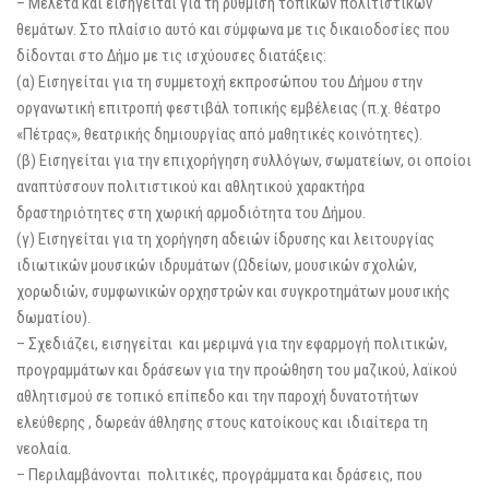
– Μελετά και εισηγείται για τη ρύθμιση τοπικών πολιτιστικών
θεμάτων. Στο πλαίσιο αυτό και σύμφωνα με τις δικαιοδοσίες που
δίδονται στο Δήμο με τις ισχύουσες διατάξεις:
(α) Εισηγείται για τη συμμετοχή εκπροσώπου του Δήμου στην
οργανωτική επιτροπή φεστιβάλ τοπικής εμβέλειας (π.χ. θέατρο
«Πέτρας», θεατρικής δημιουργίας από μαθητικές κοινότητες).
(β) Εισηγείται για την επιχορήγηση συλλόγων, σωματείων, οι οποίοι
αναπτύσσουν πολιτιστικού και αθλητικού χαρακτήρα
δραστηριότητες στη χωρική αρμοδιότητα του Δήμου.
(γ) Εισηγείται για τη χορήγηση αδειών ίδρυσης και λειτουργίας
ιδιωτικών μουσικών ιδρυμάτων (Ωδείων, μουσικών σχολών,
χορωδιών, συμφωνικών ορχηστρών και συγκροτημάτων μουσικής
δωματίου).
– Σχεδιάζει, εισηγείται και μεριμνά για την εφαρμογή πολιτικών,
προγραμμάτων και δράσεων για την προώθηση του μαζικού, λαϊκού
αθλητισμού σε τοπικό επίπεδο και την παροχή δυνατοτήτων
ελεύθερης , δωρεάν άθλησης στους κατοίκους και ιδιαίτερα τη
νεολαία.
– Περιλαμβάνονται πολιτικές, προγράμματα και δράσεις, που