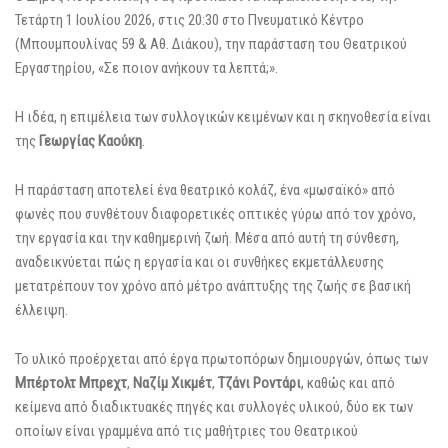
Τετάρτη 1 Ιουλίου 2026, στις 20:30 στο Πνευματικό Κέντρο
(Μπουμπουλίνας 59 & Αθ. Διάκου), την παράσταση του Θεατρικού
Εργαστηρίου, «Σε ποιον ανήκουν τα λεπτά;».
Η ιδέα, η επιμέλεια των συλλογικών κειμένων και η σκηνοθεσία είναι
της
Γεωργίας Καούκη
.
Η παράσταση αποτελεί ένα θεατρικό κολάζ, ένα «μωσαϊκό» από
φωνές που συνθέτουν διαφορετικές οπτικές γύρω από τον χρόνο,
την εργασία και την καθημερινή ζωή. Μέσα από αυτή τη σύνθεση,
αναδεικνύεται πώς η εργασία και οι συνθήκες εκμετάλλευσης
μετατρέπουν τον χρόνο από μέτρο ανάπτυξης της ζωής σε βασική
έλλειψη.
Το υλικό προέρχεται από έργα πρωτοπόρων δημιουργών, όπως των
Μπέρτολτ Μπρεχτ
,
Ναζίμ Χικμέτ
,
Τζάνι Ροντάρι
, καθώς και από
κείμενα από διαδικτυακές πηγές και συλλογές υλικού, δύο εκ των
οποίων είναι γραμμένα από τις μαθήτριες του Θεατρικού