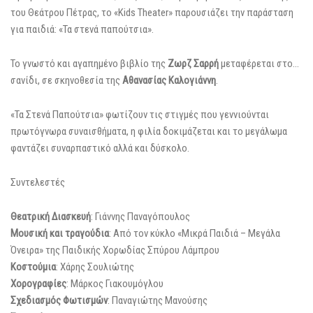
του Θεάτρου Πέτρας, το «Kids Theater» παρουσιάζει την παράσταση
για παιδιά: «Τα στενά παπούτσια».
Το γνωστό και αγαπημένο βιβλίο της
Ζωρζ Σαρρή
μεταφέρεται στο…
σανίδι, σε σκηνοθεσία της
Αθανασίας Καλογιάννη
.
«Τα Στενά Παπούτσια» φωτίζουν τις στιγμές που γεννιούνται
πρωτόγνωρα συναισθήματα, η φιλία δοκιμάζεται και το μεγάλωμα
φαντάζει συναρπαστικό αλλά και δύσκολο.
Συντελεστές
Θεατρική Διασκευή
: Γιάννης Παναγόπουλος
Μουσική και τραγούδια
: Από τον κύκλο «Μικρά Παιδιά – Μεγάλα
Όνειρα» της Παιδικής Χορωδίας Σπύρου Λάμπρου
Κοστούμια
: Χάρης Σουλιώτης
Χορογραφίες
: Μάρκος Γιακουμόγλου
Σχεδιασμός Φωτισμών
: Παναγιώτης Μανούσης