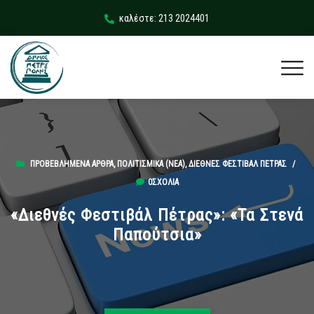
καλέστε: 213 2024401
ΠΡΟΒΕΒΛΗΜΈΝΑ ΆΡΘΡΑ
,
ΠΟΛΙΤΙΣΜΙΚΆ (ΝΕΑ)
,
ΔΙΕΘΝΈΣ ΦΕΣΤΙΒΆΛ ΠΈΤΡΑΣ
/
0ΣΧΌΛΙΑ
«Διεθνές Φεστιβάλ Πέτρας»: «Τα Στενά
Παπούτσια»