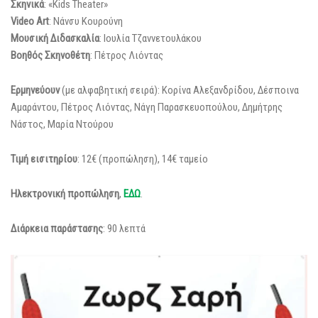
Σκηνικά
: «Kids Theater»
Video Art
: Νάνσυ Κουρούνη
Μουσική Διδασκαλία
: Ιουλία Τζαννετουλάκου
Βοηθός Σκηνοθέτη
: Πέτρος Λιόντας
Ερμηνεύουν
(με αλφαβητική σειρά): Κορίνα Αλεξανδρίδου, Δέσποινα
Αμαράντου, Πέτρος Λιόντας, Νάγη Παρασκευοπούλου, Δημήτρης
Νάστος, Μαρία Ντούρου
Τιμή εισιτηρίου
: 12€ (προπώληση), 14€ ταμείο
Ηλεκτρονική προπώληση
,
ΕΔΩ
.
Διάρκεια παράστασης
: 90 λεπτά