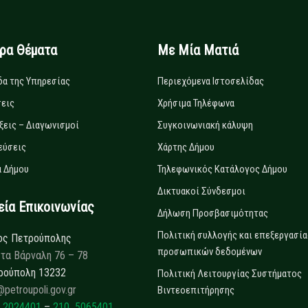
ιρα Θέματα
Με Μία Ματιά
δα της Υπηρεσίας
Περιεχόμενα Ιστοσελίδας
εις
Χρήσιμα Τηλέφωνα
ξεις – Διαγωνισμοί
Συγκοινωνιακή κάλυψη
εύσεις
Χάρτης Δήμου
 Δήμου
Τηλεφωνικός Κατάλογος Δήμου
Δικτυακοί Σύνδεσμοι
α Επικοινωνίας
Δήλωση Προσβασιμότητας
Πολιτική συλλογής και επεξεργασία
ος Πετρούπολης
προσωπικών δεδομένων
τα Βάρναλη 76 – 78
ρούπολη 13232
Πολιτική Λειτουργίας Συστήματος
@petroupoli.gov.gr
Βιντεοεπιτήρησης
 2024401
–
210 5065401