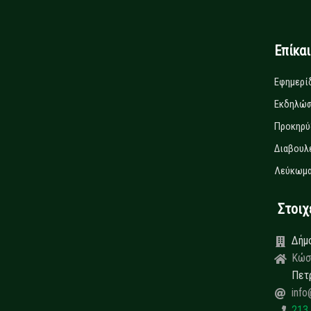
Επίκα
Εφημερί
Εκδηλώσ
Προκηρύ
Διαβουλ
Λεύκωμα
Στοιχεί
Δήμ
Κώσ
Πετ
info
213