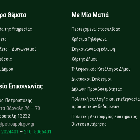
ιρα Θέματα
Με Μία Ματιά
δα της Υπηρεσίας
Περιεχόμενα Ιστοσελίδας
εις
Χρήσιμα Τηλέφωνα
ξεις – Διαγωνισμοί
Συγκοινωνιακή κάλυψη
εύσεις
Χάρτης Δήμου
 Δήμου
Τηλεφωνικός Κατάλογος Δήμου
Δικτυακοί Σύνδεσμοι
α Επικοινωνίας
Δήλωση Προσβασιμότητας
Πολιτική συλλογής και επεξεργασία
ος Πετρούπολης
προσωπικών δεδομένων
τα Βάρναλη 76 – 78
ρούπολη 13232
Πολιτική Λειτουργίας Συστήματος
@petroupoli.gov.gr
Βιντεοεπιτήρησης
 2024401
–
210 5065401