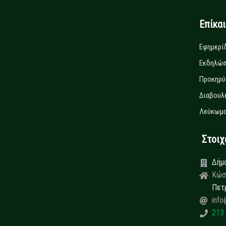
Επίκα
Εφημερί
Εκδηλώσ
Προκηρύ
Διαβουλ
Λεύκωμα
Στοιχεί
Δήμ
Κώσ
Πετ
info
213